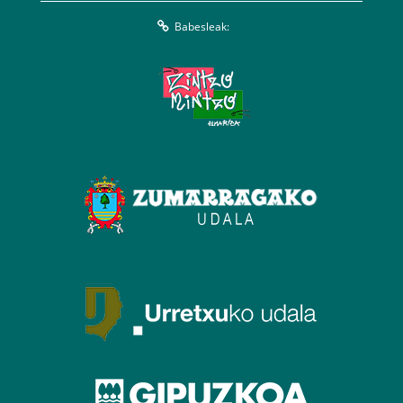
Babesleak: