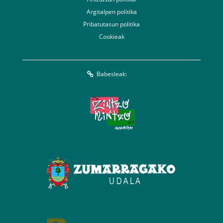
Argitalpen politika
Pribatutasun politika
Cookieak
Babesleak: