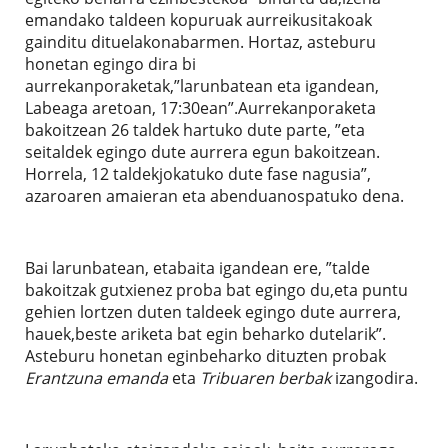
emandako taldeen kopuruak aurreikusitakoak
gainditu dituelakonabarmen. Hortaz, asteburu
honetan egingo dira bi
aurrekanporaketak,”larunbatean eta igandean,
Labeaga aretoan, 17:30ean”.Aurrekanporaketa
bakoitzean 26 taldek hartuko dute parte, ”eta
seitaldek egingo dute aurrera egun bakoitzean.
Horrela, 12 taldekjokatuko dute fase nagusia”,
azaroaren amaieran eta abenduanospatuko dena.
Bai larunbatean, etabaita igandean ere, ”talde
bakoitzak gutxienez proba bat egingo du,eta puntu
gehien lortzen duten taldeek egingo dute aurrera,
hauek,beste ariketa bat egin beharko dutelarik”.
Asteburu honetan eginbeharko dituzten probak
Erantzuna emanda
eta
Tribuaren berbak
izangodira.