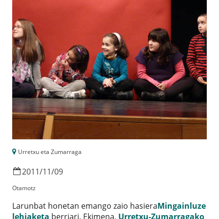
Urretxu eta Zumarraga
2011
/
11
/
09
Otamotz
Larunbat honetan emango zaio hasiera
Mingainluze
lehiaketa
berriari. Ekimena,
Urretxu-Zumarragako