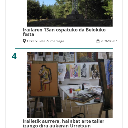
Irailaren 13an ospatuko da Belokiko
festa
Urretxu eta Zumarraga
2026
/
08
/
07
4
Irailetik aurrera, hainbat arte tailer
izango dira aukeran Urretxun