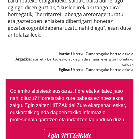
Larunbateko etaigandeko saioak, baita aurrerago
egingo diren guztiak, ”ikusleeiirekiak izango dira”,
horregatik, ”herritarrei Labeaga aretoragerturatu
eta gaztetxoen lehiaketa dibertigarri honetaz
gozatzekogonbidapena luzatu nahi diegu”, esan dute
antolatzaileek.
Iturria:
Urretxu-Zumarragako bertso eskola
Argazkia:
aurretik bertso eskolatik egin dira haurrekin gisa honetako
saioak
Egilea:
Urretxu-Zumarragako bertso eskola
Goierriko albisteak euskaraz, libre eta kalitatez jaso
nahi dituzu?
Horretarako zure babesa ezinbestekoa
zaigu. Egin zaitez HITZAkide!
Zure ekarpenari esker,
euskaratik eginda dagoen tokiko informazio
profesionala garatzen eta indartzen lagunduko duzu.
Egin HITZAkide