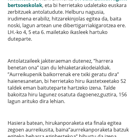
bertsoeskolak
, eta bi herrietako udaletako euskara
zerbitzuek antolatudute.
Helburu nagusia,
irudimena erabiliz, hitzarekinjolas egitea da, baita
noski, lagun artean une dibertigarriakigarotzea ere.
LH.-ko 4, 5 eta 6. mailetako ikasleek hartuko
duteparte.
Antolatzaileek jakiteraeman dutenez, ”harrera
benetan ona” izan du lehiaketarakodeialdiak.
”Aurreikupenik baikorrenak ere txiki geratu dira”
haienesanetan, bi herrietako hiru ikastetxeetako 52
taldek eman baituteparte hartzeko izena. Talde
bakoitza hiru lagunez osatuta dagoenez,guztira, 156
lagun arituko dira lehian.
Hasiera batean, hirukanporaketa eta finala egitea
zegoen aurreikusita, baina”aurrekanporaketa batzuk
egiteko beharra ezinbestekoa” bihurtu da,izena