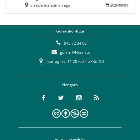
Urretxu eta Zumarraga
2026
/
08
/
04
Goierriko Hitza
943 72 34 08
goierri@hitza.eus
Iparragirre, 11 20700 – URRETXU
Nor gara
Aniztasun politika