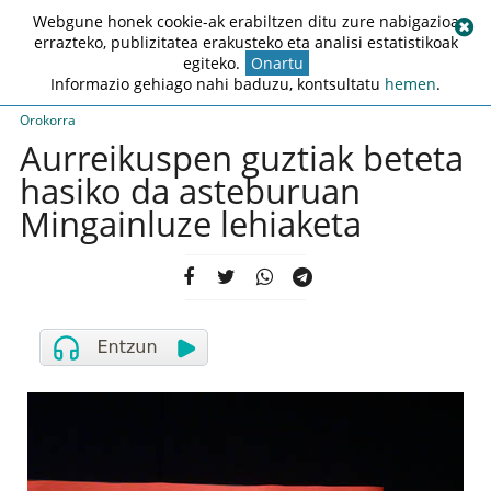
Webgune honek cookie-ak erabiltzen ditu zure nabigazioa
errazteko, publizitatea erakusteko eta analisi estatistikoak
egiteko.
Onartu
Informazio gehiago nahi baduzu, kontsultatu
hemen
.
Orokorra
Aurreikuspen guztiak beteta
hasiko da asteburuan
Mingainluze lehiaketa