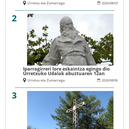
Urretxu eta Zumarraga
2026
/
08
/
03
2
Iparragirreri lore eskaintza egingo dio
Urretxuko Udalak abuztuaren 12an
Urretxu eta Zumarraga
2026
/
08
/
06
3