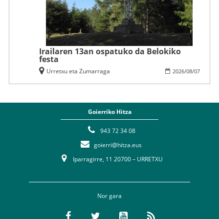
Irailaren 13an ospatuko da Belokiko
festa
Urretxu eta Zumarraga
2026
/
08
/
07
Goierriko Hitza
943 72 34 08
goierri@hitza.eus
Iparragirre, 11 20700 – URRETXU
Nor gara