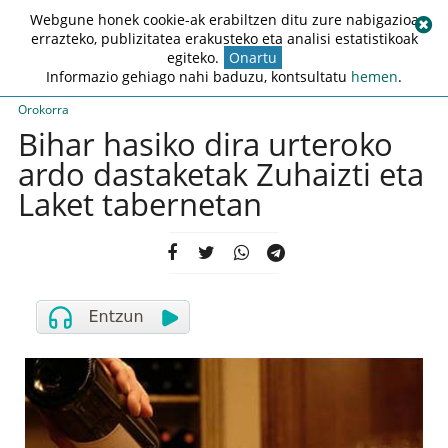
Webgune honek cookie-ak erabiltzen ditu zure nabigazioa
errazteko, publizitatea erakusteko eta analisi estatistikoak
egiteko.
Onartu
Informazio gehiago nahi baduzu, kontsultatu
hemen
.
Orokorra
Bihar hasiko dira urteroko
ardo dastaketak Zuhaizti eta
Laket tabernetan