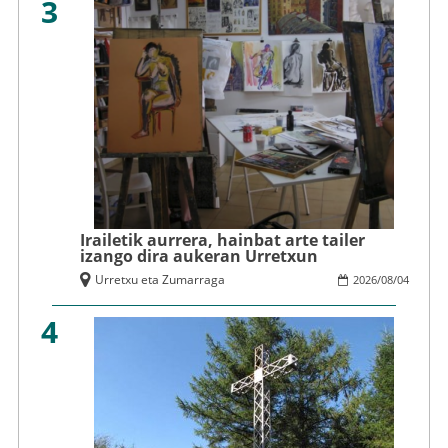
3
Irailetik aurrera, hainbat arte tailer
izango dira aukeran Urretxun
Urretxu eta Zumarraga
2026
/
08
/
04
4