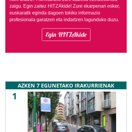
zaigu. Egin zaitez HITZAkide!
Zure ekarpenari esker,
euskaratik eginda dagoen tokiko informazio
profesionala garatzen eta indartzen lagunduko duzu.
Egin HITZAkide
AZKEN 7 EGUNETAKO IRAKURRIENAK
1