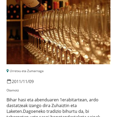
Urretxu eta Zumarraga
2011
/
11
/
09
Otamotz
Bihar hasi eta abenduaren 1erabitartean, ardo
dastatzeak izango dira Zuhaiztin eta
Laketen.Dagoeneko tradizio bihurtu da, bi
tabernetan urte sasoi honetandastaketa saioak