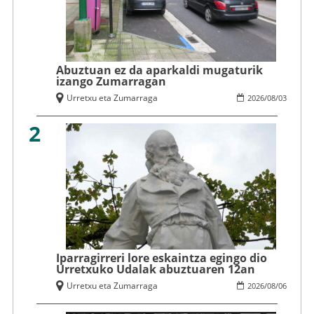
Abuztuan ez da aparkaldi mugaturik
izango Zumarragan
Urretxu eta Zumarraga
2026
/
08
/
03
2
Iparragirreri lore eskaintza egingo dio
Urretxuko Udalak abuztuaren 12an
Urretxu eta Zumarraga
2026
/
08
/
06