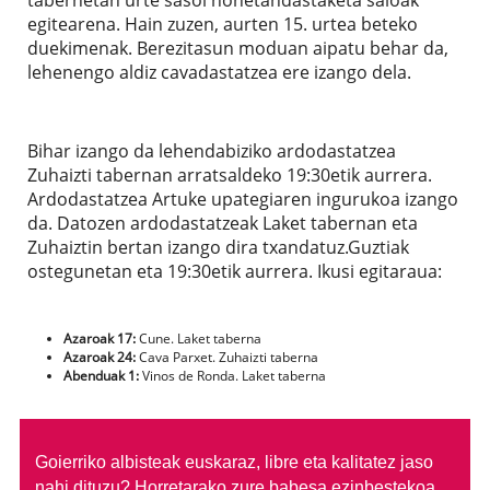
egitearena. Hain zuzen, aurten 15. urtea beteko
duekimenak. Berezitasun moduan aipatu behar da,
lehenengo aldiz cavadastatzea ere izango dela.
Bihar izango da lehendabiziko ardodastatzea
Zuhaizti tabernan arratsaldeko 19:30etik aurrera.
Ardodastatzea Artuke upategiaren ingurukoa izango
da. Datozen ardodastatzeak Laket tabernan eta
Zuhaiztin bertan izango dira txandatuz.Guztiak
ostegunetan eta 19:30etik aurrera. Ikusi egitaraua:
Azaroak 17:
Cune. Laket taberna
Azaroak 24:
Cava Parxet. Zuhaizti taberna
Abenduak 1:
Vinos de Ronda. Laket taberna
Goierriko albisteak euskaraz, libre eta kalitatez jaso
nahi dituzu?
Horretarako zure babesa ezinbestekoa