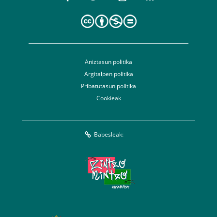
Aniztasun politika
Argitalpen politika
Pribatutasun politika
Cookieak
Babesleak: