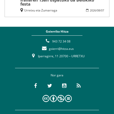
Irailaren 13an ospatuko da Belokiko
festa
Urretxu eta Zumarraga
2026
/
08
/
07
Goierriko Hitza
943 72 34 08
goierri@hitza.eus
Iparragirre, 11 20700 – URRETXU
Nor gara