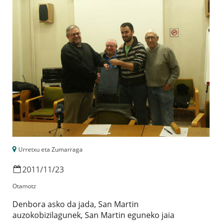
Urretxu eta Zumarraga
2011
/
11
/
23
Otamotz
Denbora asko da jada, San Martin
auzokobizilagunek, San Martin eguneko jaia