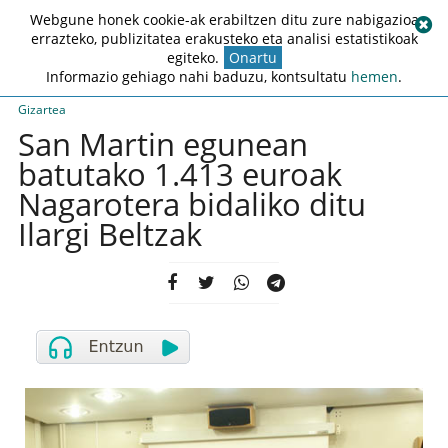
Webgune honek cookie-ak erabiltzen ditu zure nabigazioa
errazteko, publizitatea erakusteko eta analisi estatistikoak
egiteko.
Onartu
Informazio gehiago nahi baduzu, kontsultatu
hemen
.
Gizartea
San Martin egunean
batutako 1.413 euroak
Nagarotera bidaliko ditu
Ilargi Beltzak