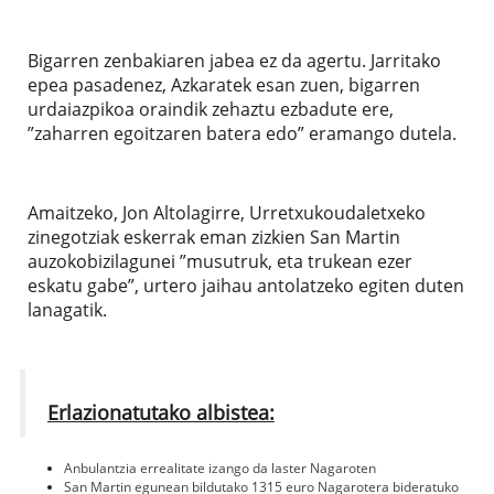
Bigarren zenbakiaren jabea ez da agertu. Jarritako
epea pasadenez, Azkaratek esan zuen, bigarren
urdaiazpikoa oraindik zehaztu ezbadute ere,
”zaharren egoitzaren batera edo” eramango dutela.
Amaitzeko, Jon Altolagirre, Urretxukoudaletxeko
zinegotziak eskerrak eman zizkien San Martin
auzokobizilagunei ”musutruk, eta trukean ezer
eskatu gabe”, urtero jaihau antolatzeko egiten duten
lanagatik.
Erlazionatutako albistea:
Anbulantzia errealitate izango da laster Nagaroten
San Martin egunean bildutako 1315 euro Nagarotera bideratuko