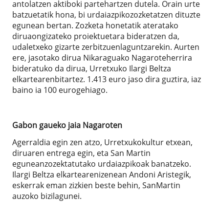
antolatzen aktiboki partehartzen dutela. Orain urte
batzuetatik hona, bi urdaiazpikozozketatzen dituzte
egunean bertan. Zozketa honetatik ateratako
diruaongizateko proiektuetara bideratzen da,
udaletxeko gizarte zerbitzuenlaguntzarekin. Aurten
ere, jasotako dirua Nikaraguako Nagaroteherrira
bideratuko da dirua, Urretxuko Ilargi Beltza
elkartearenbitartez. 1.413 euro jaso dira guztira, iaz
baino ia 100 eurogehiago.
Gabon gaueko jaia Nagaroten
Agerraldia egin zen atzo, Urretxukokultur etxean,
diruaren entrega egin, eta San Martin
eguneanzozektatutako urdaiazpikoak banatzeko.
Ilargi Beltza elkartearenizenean Andoni Aristegik,
eskerrak eman zizkien beste behin, SanMartin
auzoko bizilagunei.