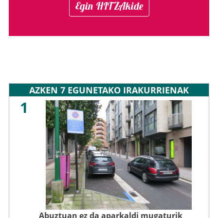
Egin HITZAkide
AZKEN 7 EGUNETAKO IRAKURRIENAK
1
Abuztuan ez da aparkaldi mugaturik