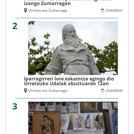
izango Zumarragan
Urretxu eta Zumarraga
2026
/
08
/
03
2
Iparragirreri lore eskaintza egingo dio
Urretxuko Udalak abuztuaren 12an
Urretxu eta Zumarraga
2026
/
08
/
06
3