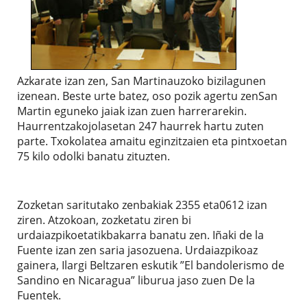
Azkarate izan zen, San Martinauzoko bizilagunen
izenean. Beste urte batez, oso pozik agertu zenSan
Martin eguneko jaiak izan zuen harrerarekin.
Haurrentzakojolasetan 247 haurrek hartu zuten
parte. Txokolatea amaitu eginzitzaien eta pintxoetan
75 kilo odolki banatu zituzten.
Zozketan saritutako zenbakiak 2355 eta0612 izan
ziren. Atzokoan, zozketatu ziren bi
urdaiazpikoetatikbakarra banatu zen. Iñaki de la
Fuente izan zen saria jasozuena. Urdaiazpikoaz
gainera, Ilargi Beltzaren eskutik ”El bandolerismo de
Sandino en Nicaragua” liburua jaso zuen De la
Fuentek.