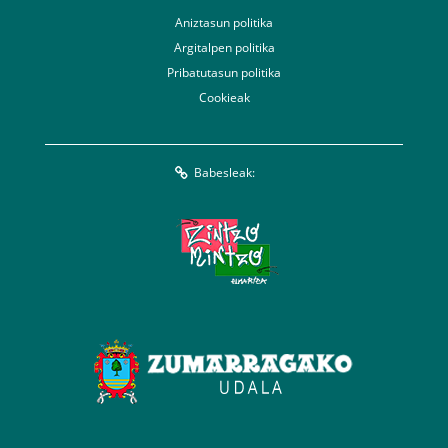
Aniztasun politika
Argitalpen politika
Pribatutasun politika
Cookieak
Babesleak: