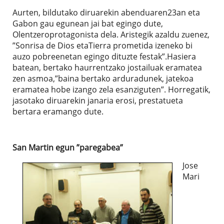
Aurten, bildutako diruarekin abenduaren23an eta
Gabon gau egunean jai bat egingo dute,
Olentzeroprotagonista dela. Aristegik azaldu zuenez,
”Sonrisa de Dios etaTierra prometida izeneko bi
auzo pobreenetan egingo dituzte festak”.Hasiera
batean, bertako haurrentzako jostailuak eramatea
zen asmoa,”baina bertako arduradunek, jatekoa
eramatea hobe izango zela esanziguten”. Horregatik,
jasotako diruarekin janaria erosi, prestatueta
bertara eramango dute.
San Martin egun ”paregabea”
Jose
Mari