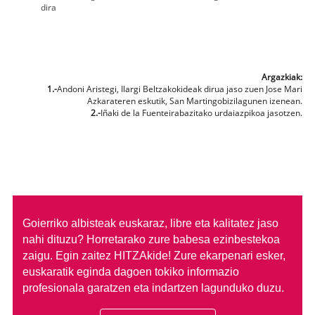
dira
Argazkiak:
1.-
Andoni Aristegi, Ilargi Beltzakokideak dirua jaso zuen Jose Mari
Azkarateren eskutik, San Martingobizilagunen izenean.
2.-
Iñaki de la Fuenteirabazitako urdaiazpikoa jasotzen.
Goierriko albisteak euskaraz, libre eta kalitatez jaso
nahi dituzu?
Horretarako zure babesa ezinbestekoa
zaigu. Egin zaitez HITZAkide!
Zure ekarpenari esker,
euskaratik eginda dagoen tokiko informazio
profesionala garatzen eta indartzen lagunduko duzu.