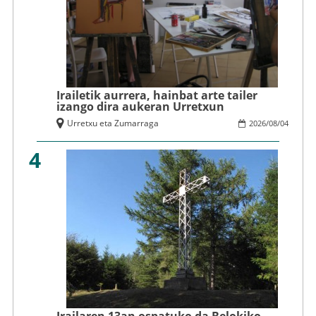
Irailetik aurrera, hainbat arte tailer
izango dira aukeran Urretxun
Urretxu eta Zumarraga
2026
/
08
/
04
4