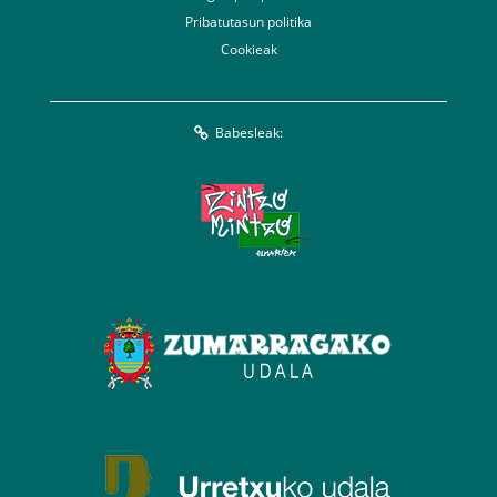
Pribatutasun politika
Cookieak
Babesleak: