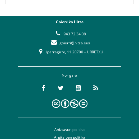
Goierriko Hitza
943 72 34 08
goierri@hitza.eus
Iparragirre, 11 20700 – URRETXU
Nor gara
Aniztasun politika
Argitalpen politika