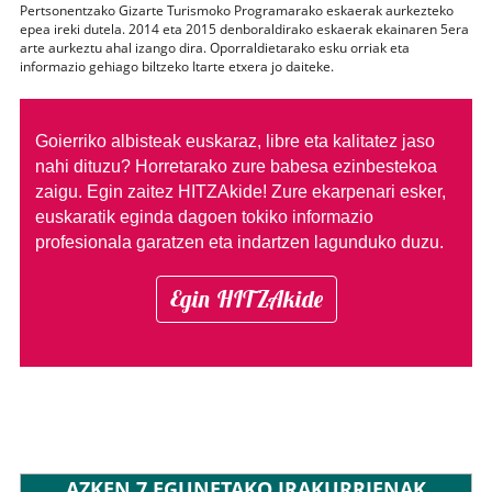
Pertsonentzako Gizarte Turismoko Programarako eskaerak aurkezteko
epea ireki dutela. 2014 eta 2015 denboraldirako eskaerak ekainaren 5era
arte aurkeztu ahal izango dira. Oporraldietarako esku orriak eta
informazio gehiago biltzeko Itarte etxera jo daiteke.
Goierriko albisteak euskaraz, libre eta kalitatez jaso
nahi dituzu?
Horretarako zure babesa ezinbestekoa
zaigu. Egin zaitez HITZAkide!
Zure ekarpenari esker,
euskaratik eginda dagoen tokiko informazio
profesionala garatzen eta indartzen lagunduko duzu.
Egin HITZAkide
AZKEN 7 EGUNETAKO IRAKURRIENAK