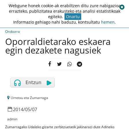
Webgune honek cookie-ak erabiltzen ditu zure nabigazioa
errazteko, publizitatea erakusteko eta analisi estatistikoak
egiteko.
Onartu
Informazio gehiago nahi baduzu, kontsultatu
hemen
.
Orokorra
Oporraldietarako eskaera
egin dezakete nagusiek
Urretxu eta Zumarraga
2014
/
05
/
07
admin
Zumarragako Udaleko gizarte zerbitzuetatik jakinarazi dute Adineko