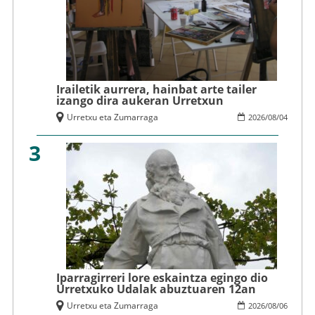
Irailetik aurrera, hainbat arte tailer
izango dira aukeran Urretxun
Urretxu eta Zumarraga
2026
/
08
/
04
3
Iparragirreri lore eskaintza egingo dio
Urretxuko Udalak abuztuaren 12an
Urretxu eta Zumarraga
2026
/
08
/
06