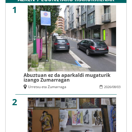
1
Abuztuan ez da aparkaldi mugaturik
izango Zumarragan
Urretxu eta Zumarraga
2026
/
08
/
03
2