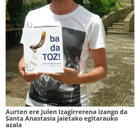
Aurten ere Julen Izagirrerena izango da
Santa Anastasia jaietako egitarauko
azala