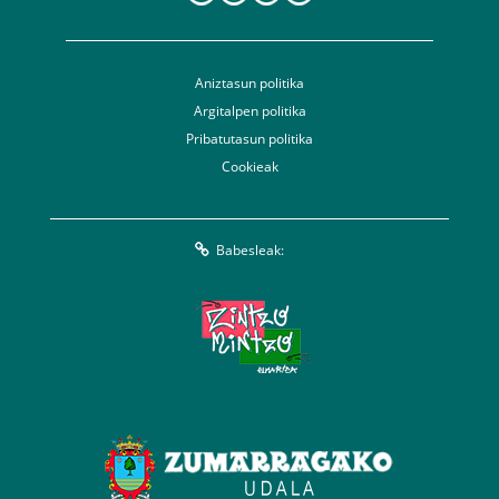
Aniztasun politika
Argitalpen politika
Pribatutasun politika
Cookieak
Babesleak: