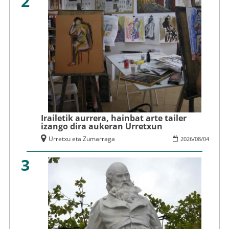
2
Irailetik aurrera, hainbat arte tailer
izango dira aukeran Urretxun
Urretxu eta Zumarraga
2026
/
08
/
04
3