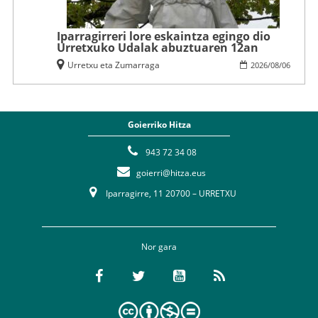
Iparragirreri lore eskaintza egingo dio
Urretxuko Udalak abuztuaren 12an
Urretxu eta Zumarraga
2026
/
08
/
06
Goierriko Hitza
943 72 34 08
goierri@hitza.eus
Iparragirre, 11 20700 – URRETXU
Nor gara