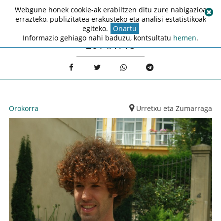
Webgune honek cookie-ak erabiltzen ditu zure nabigazioa
errazteko, publizitatea erakusteko eta analisi estatistikoak
egiteko.
Onartu
Informazio gehiago nahi baduzu, kontsultatu
hemen
.
2014/7/18
Orokorra
Urretxu eta Zumarraga