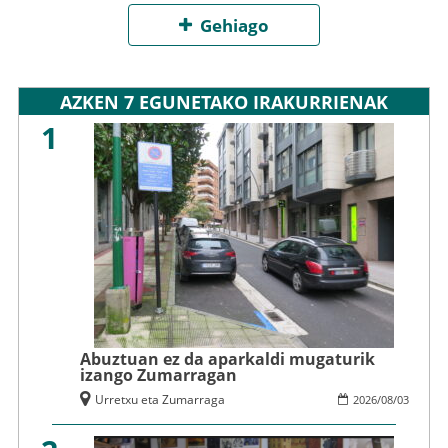
Gehiago
AZKEN 7 EGUNETAKO IRAKURRIENAK
1
Abuztuan ez da aparkaldi mugaturik
izango Zumarragan
Urretxu eta Zumarraga
2026
/
08
/
03