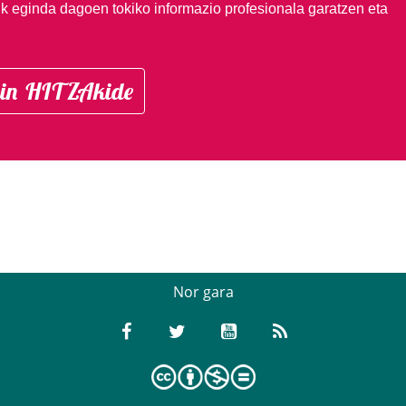
ik eginda dagoen tokiko informazio profesionala garatzen eta
in HITZAkide
Nor gara