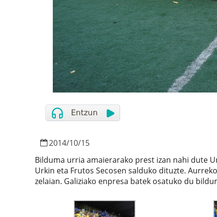
2014
/
10
/
15
Bilduma urria amaierarako prest izan nahi dute U
Urkin eta Frutos Secosen salduko dituzte. Aurreko 
zelaian. Galiziako enpresa batek osatuko du bildu