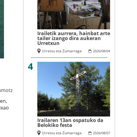
Irailetik aurrera, hainbat arte
tailer izango dira aukeran
Urretxun
Urretxu eta Zumarraga
2026
/
08
/
04
4
amotz
en,
ixao
Irailaren 13an ospatuko da
Belokiko festa
Urretxu eta Zumarraga
2026
/
08
/
07