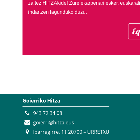
zaitez HITZAkide!
Zure ekarpenari esker, euskarat
indartzen lagunduko duzu.
Eg
Goierriko Hitza
943 72 34 08
goierri@hitza.eus
Iparragirre, 11 20700 – URRETXU