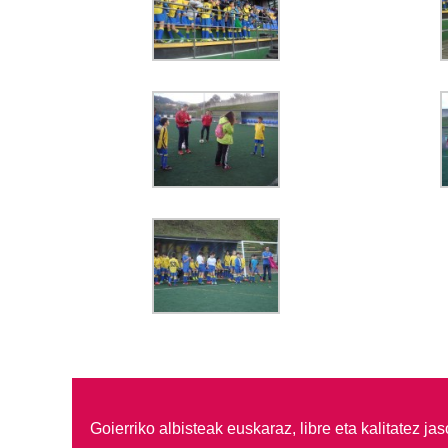
Goierriko albisteak euskaraz, libre eta kalitatez ja