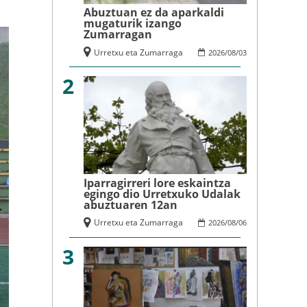
Abuztuan ez da aparkaldi
mugaturik izango
Zumarragan
Urretxu eta Zumarraga
2026
/
08
/
03
2
Iparragirreri lore eskaintza
egingo dio Urretxuko Udalak
abuztuaren 12an
Urretxu eta Zumarraga
2026
/
08
/
06
3