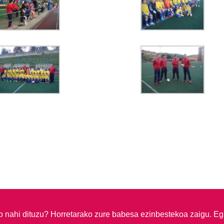
so nahi dituzu?
Horretarako zure babesa ezinbestekoa zaigu. Eg