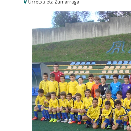
Urretxu eta Zumarraga