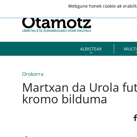
Webgune honek cookie-ak erabiltze
ALBISTEAK
MULTI
Orokorra
Martxan da Urola fut
kromo bilduma