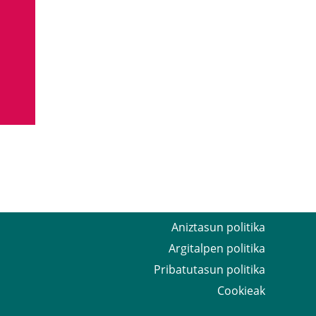
Aniztasun politika
Argitalpen politika
Pribatutasun politika
Cookieak