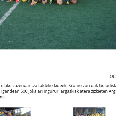
Ot
rolako zuzendaritza taldeko kideek. Kromo zorroak Golodisk
igandean 500 jokalari ingururi argazkiak atera zizkieten Arg
ma.