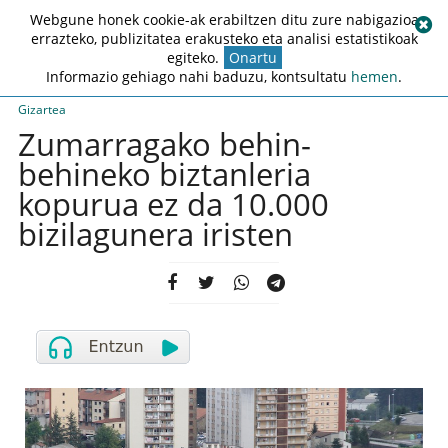
Webgune honek cookie-ak erabiltzen ditu zure nabigazioa
errazteko, publizitatea erakusteko eta analisi estatistikoak
egiteko.
Onartu
Informazio gehiago nahi baduzu, kontsultatu
hemen
.
Gizartea
Zumarragako behin-
behineko biztanleria
kopurua ez da 10.000
bizilagunera iristen