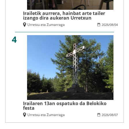
Irailetik aurrera, hainbat arte tailer
izango dira aukeran Urretxun
Urretxu eta Zumarraga
2026
/
08
/
04
4
Irailaren 13an ospatuko da Belokiko
festa
Urretxu eta Zumarraga
2026
/
08
/
07