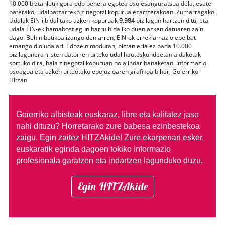
10.000 biztanletik gora edo behera egotea oso esanguratsua dela, esate
baterako, udalbatzarreko zinegotzi kopurua ezartzerakoan. Zumarragako
Udalak EIN-i bidalitako azken kopuruak
9.984
bizilagun hartzen ditu, eta
udala EIN-ek hamabost egun barru bidaliko duen azken datuaren zain
dago. Behin betikoa izango den arren, EIN-ek erreklamazio epe bat
emango dio udalari. Edozein modutan, biztanleria ez bada 10.000
bizilagunera iristen datorren urteko udal hauteskundeetan aldaketak
sortuko dira, hala zinegotzi kopuruan nola indar banaketan. Informazio
osoagoa eta azken urteotako eboluzioaren grafikoa bihar, Goierriko
Hitzan
Goierriko albisteak euskaraz, libre eta kalitatez jaso
nahi dituzu?
Horretarako zure babesa ezinbestekoa
zaigu. Egin zaitez HITZAkide!
Zure ekarpenari esker,
euskaratik eginda dagoen tokiko informazio
profesionala garatzen eta indartzen lagunduko duzu.
Egin HITZAkide