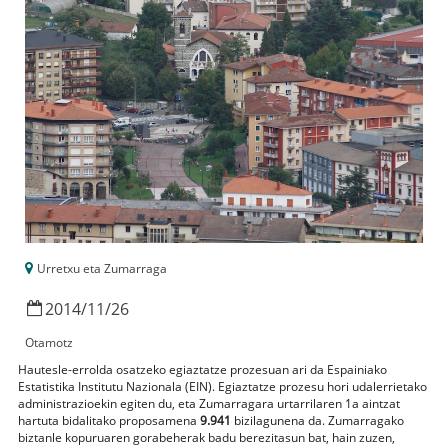
Urretxu eta Zumarraga
2014
/
11
/
26
Otamotz
Hautesle-errolda osatzeko egiaztatze prozesuan ari da Espainiako
Estatistika Institutu Nazionala (EIN). Egiaztatze prozesu hori udalerrietako
administrazioekin egiten du, eta Zumarragara urtarrilaren 1a aintzat
hartuta bidalitako proposamena
9.941
bizilagunena da. Zumarragako
biztanle kopuruaren gorabeherak badu berezitasun bat, hain zuzen,