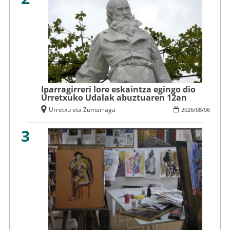
Iparragirreri lore eskaintza egingo dio
Urretxuko Udalak abuztuaren 12an
Urretxu eta Zumarraga
2026
/
08
/
06
3