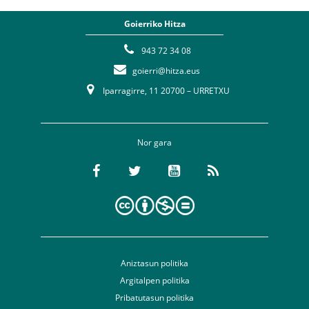
Goierriko Hitza
943 72 34 08
goierri@hitza.eus
Iparragirre, 11 20700 – URRETXU
Nor gara
Aniztasun politika
Argitalpen politika
Pribatutasun politika