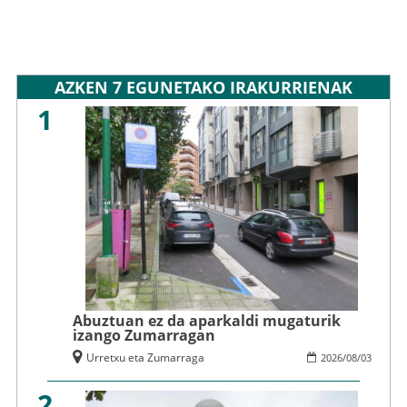
AZKEN 7 EGUNETAKO IRAKURRIENAK
1
Abuztuan ez da aparkaldi mugaturik
izango Zumarragan
Urretxu eta Zumarraga
2026
/
08
/
03
2