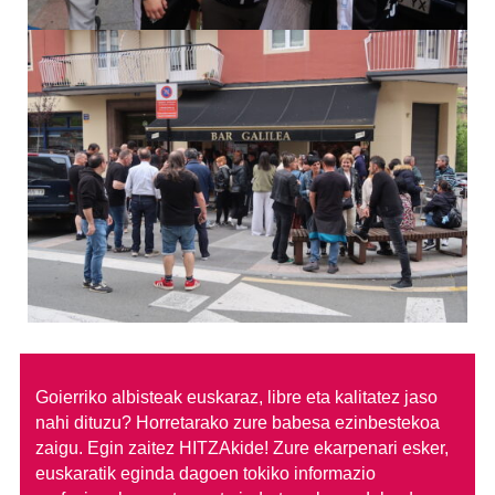
Goierriko albisteak euskaraz, libre eta kalitatez jaso
nahi dituzu?
Horretarako zure babesa ezinbestekoa
zaigu. Egin zaitez HITZAkide!
Zure ekarpenari esker,
euskaratik eginda dagoen tokiko informazio