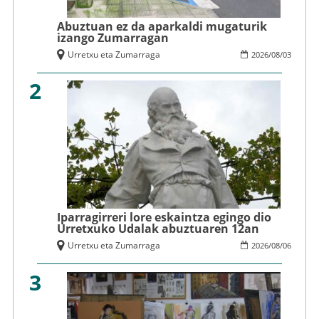
Abuztuan ez da aparkaldi mugaturik
izango Zumarragan
Urretxu eta Zumarraga
2026
/
08
/
03
2
Iparragirreri lore eskaintza egingo dio
Urretxuko Udalak abuztuaren 12an
Urretxu eta Zumarraga
2026
/
08
/
06
3