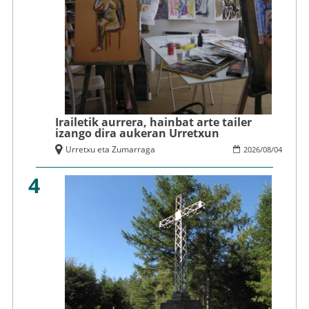
Irailetik aurrera, hainbat arte tailer
izango dira aukeran Urretxun
Urretxu eta Zumarraga
2026
/
08
/
04
4