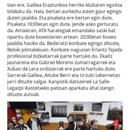
Izan ere, Galilea Eraztunbox herriko klubaren egoitza
bilakatu da. Hala, bertan aurkeztu zuten gaur egingo
duten jaialdia. Eta pisaketa ere bertan egin dute.
Pisaketa 18:00etan egin dute. Jende asko gerturatu
da. Amaieran, ATA harategiak emandako saski bat
oparitu dute boxeolarien artean. 20:00etan boxeo
jaialdia hasiko da. Bederatzi konbate egingo dituzte,
Beloki pilotalekuan. Konbate nagusian Erlantz Tejada
profesional bizkaitarrak parte hartuko du. Ekaitz
Jaunarena eta Gabriel Moreno zumarragarrek eta
Xuban de Lera ordiziarrak ere parte hartuko dute.
Sarrerak Galilea, Aitube Berri eta Urzubi tabernetan
jarri dituzte salgai. Kanpotik datozenek La Salle-
Legazpi ikastetxeko patioan aparkatu ahal izango
dituzte autoak.