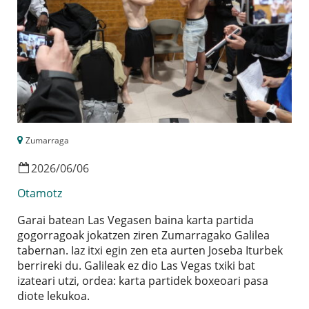
Zumarraga
2026
/
06
/
06
Otamotz
Garai batean Las Vegasen baina karta partida
gogorragoak jokatzen ziren Zumarragako Galilea
tabernan. Iaz itxi egin zen eta aurten Joseba Iturbek
berrireki du. Galileak ez dio Las Vegas txiki bat
izateari utzi, ordea: karta partidek boxeoari pasa
diote lekukoa.