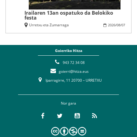
Irailaren 13an ospatuko da Belokiko
festa
Urretxu eta Zumarraga
2026
/
08
/
07
Goierriko Hitza
943 72 34 08
goierri@hitza.eus
Iparragirre, 11 20700 – URRETXU
Nor gara