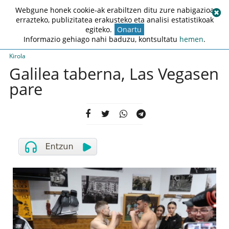
Webgune honek cookie-ak erabiltzen ditu zure nabigazioa
errazteko, publizitatea erakusteko eta analisi estatistikoak
egiteko.
Onartu
Informazio gehiago nahi baduzu, kontsultatu
hemen
.
Kirola
Galilea taberna, Las Vegasen
pare