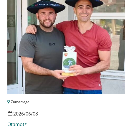
Zumarraga
2026
/
06
/
08
Otamotz