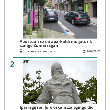
Abuztuan ez da aparkaldi mugaturik
izango Zumarragan
Urretxu eta Zumarraga
2026
/
08
/
03
2
Iparragirreri lore eskaintza egingo dio