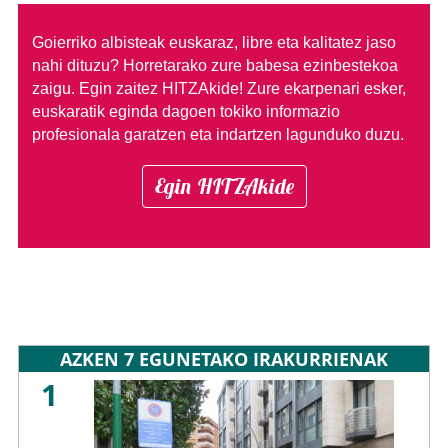
Goierriko albisteak euskaraz, libre eta kalitatez jaso
nahi dituzu?
Horretarako zure babesa ezinbestekoa
zaigu. Egin zaitez HITZAkide!
Zure ekarpenari esker,
euskaratik eginda dagoen tokiko informazio
profesionala garatzen eta indartzen lagunduko duzu.
Egin HITZAkide
AZKEN 7 EGUNETAKO IRAKURRIENAK
1