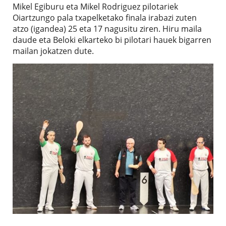
Mikel Egiburu eta Mikel Rodriguez pilotariek
Oiartzungo pala txapelketako finala irabazi zuten
atzo (igandea) 25 eta 17 nagusitu ziren. Hiru maila
daude eta Beloki elkarteko bi pilotari hauek bigarren
mailan jokatzen dute.