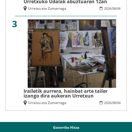
Urretxuko Udalak abuztuaren 12an
Urretxu eta Zumarraga
2026
/
08
/
06
3
Irailetik aurrera, hainbat arte tailer
izango dira aukeran Urretxun
Urretxu eta Zumarraga
2026
/
08
/
04
Goierriko Hitza