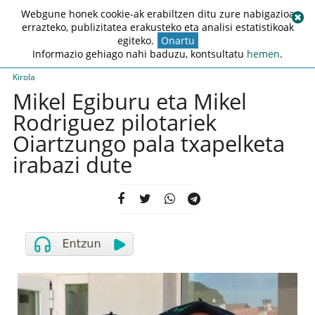
Webgune honek cookie-ak erabiltzen ditu zure nabigazioa
errazteko, publizitatea erakusteko eta analisi estatistikoak
egiteko.
Onartu
Informazio gehiago nahi baduzu, kontsultatu
hemen
.
Kirola
Mikel Egiburu eta Mikel
Rodriguez pilotariek
Oiartzungo pala txapelketa
irabazi dute