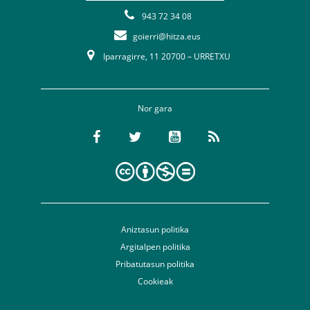
943 72 34 08
goierri@hitza.eus
Iparragirre, 11 20700 – URRETXU
Nor gara
Aniztasun politika
Argitalpen politika
Pribatutasun politika
Cookieak