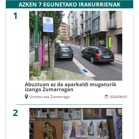
AZKEN 7 EGUNETAKO IRAKURRIENAK
1
Abuztuan ez da aparkaldi mugaturik
izango Zumarragan
Urretxu eta Zumarraga
2026
/
08
/
03
2