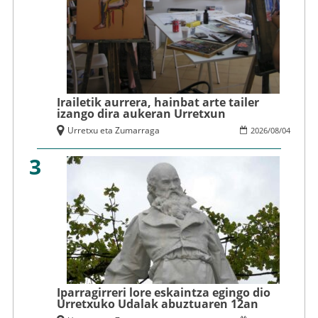
Irailetik aurrera, hainbat arte tailer
izango dira aukeran Urretxun
Urretxu eta Zumarraga
2026
/
08
/
04
3
Iparragirreri lore eskaintza egingo dio
Urretxuko Udalak abuztuaren 12an