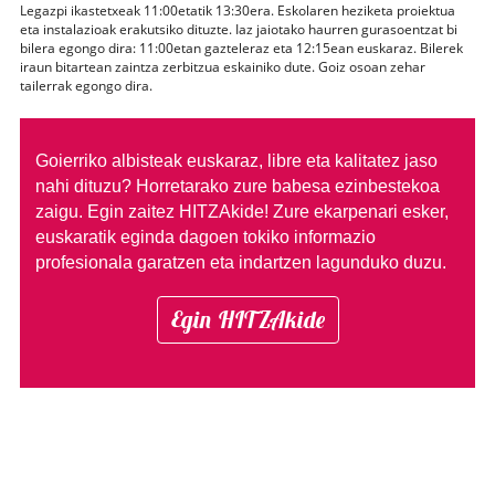
Legazpi ikastetxeak 11:00etatik 13:30era. Eskolaren heziketa proiektua
eta instalazioak erakutsiko dituzte. Iaz jaiotako haurren gurasoentzat bi
bilera egongo dira: 11:00etan gazteleraz eta 12:15ean euskaraz. Bilerek
iraun bitartean zaintza zerbitzua eskainiko dute. Goiz osoan zehar
tailerrak egongo dira.
Goierriko albisteak euskaraz, libre eta kalitatez jaso
nahi dituzu?
Horretarako zure babesa ezinbestekoa
zaigu. Egin zaitez HITZAkide!
Zure ekarpenari esker,
euskaratik eginda dagoen tokiko informazio
profesionala garatzen eta indartzen lagunduko duzu.
Egin HITZAkide