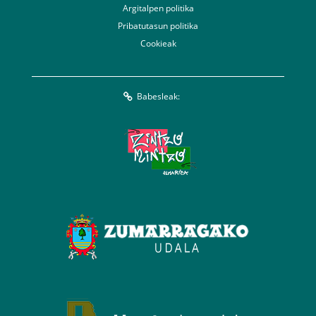
Argitalpen politika
Pribatutasun politika
Cookieak
Babesleak: