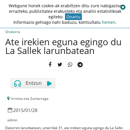
Webgune honek cookie-ak erabiltzen ditu zure nabigazioa
errazteko, publizitatea erakusteko eta analisi estatistikoak
egiteko.
Onartu
Informazio gehiago nahi baduzu, kontsultatu
hemen
.
Orokorra
Ate irekien eguna egingo du
La Sallek larunbatean
Urretxu eta Zumarraga
2015
/
01
/
28
admin
Datorren larunbatean, urtarrilak 31, ate irekien eguna egingo du La Salle-