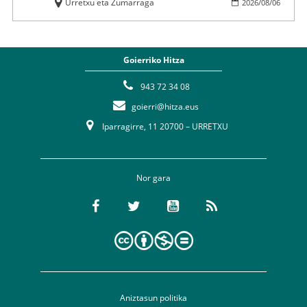
Urretxu eta Zumarraga
2026
/
08
/
06
Goierriko Hitza
943 72 34 08
goierri@hitza.eus
Iparragirre, 11 20700 – URRETXU
Nor gara
Aniztasun politika