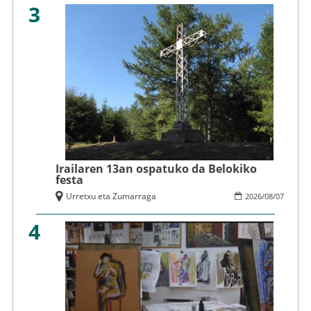
3
Irailaren 13an ospatuko da Belokiko
festa
Urretxu eta Zumarraga
2026
/
08
/
07
4