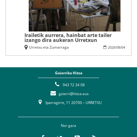
Irailetik aurrera, hainbat arte tailer
izango dira aukeran Urretxun
Urretxu eta Zumarraga
2026
/
08
/
04
Goierriko Hitza
943 72 34 08
goierri@hitza.eus
Iparragirre, 11 20700 – URRETXU
Nor gara