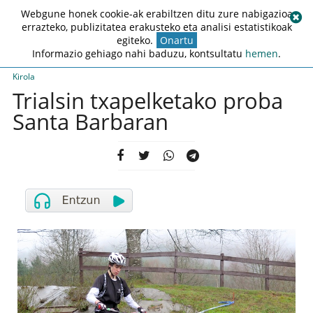
Webgune honek cookie-ak erabiltzen ditu zure nabigazioa
errazteko, publizitatea erakusteko eta analisi estatistikoak
egiteko.
Onartu
Informazio gehiago nahi baduzu, kontsultatu
hemen
.
Kirola
Trialsin txapelketako proba
Santa Barbaran