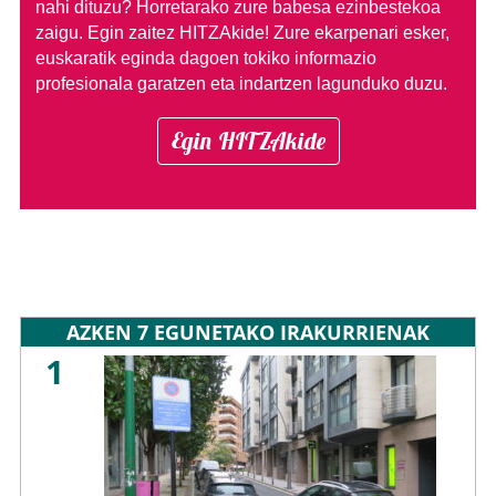
nahi dituzu?
Horretarako zure babesa ezinbestekoa
zaigu. Egin zaitez HITZAkide!
Zure ekarpenari esker,
euskaratik eginda dagoen tokiko informazio
profesionala garatzen eta indartzen lagunduko duzu.
Egin HITZAkide
AZKEN 7 EGUNETAKO IRAKURRIENAK
1