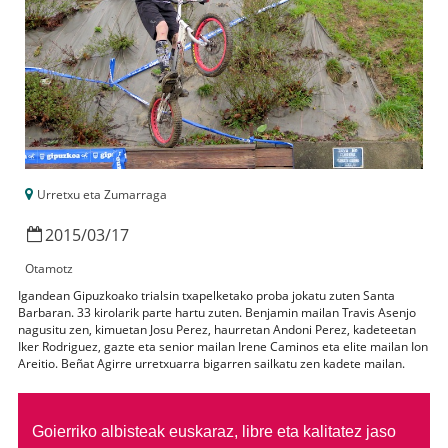
Urretxu eta Zumarraga
2015
/
03
/
17
Otamotz
Igandean Gipuzkoako trialsin txapelketako proba jokatu zuten Santa
Barbaran. 33 kirolarik parte hartu zuten. Benjamin mailan Travis Asenjo
nagusitu zen, kimuetan Josu Perez, haurretan Andoni Perez, kadeteetan
Iker Rodriguez, gazte eta senior mailan Irene Caminos eta elite mailan Ion
Areitio. Beñat Agirre urretxuarra bigarren sailkatu zen kadete mailan.
Goierriko albisteak euskaraz, libre eta kalitatez jaso