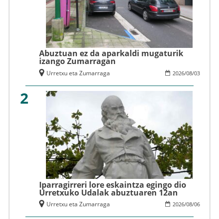
Abuztuan ez da aparkaldi mugaturik
izango Zumarragan
Urretxu eta Zumarraga
2026
/
08
/
03
2
Iparragirreri lore eskaintza egingo dio
Urretxuko Udalak abuztuaren 12an
Urretxu eta Zumarraga
2026
/
08
/
06