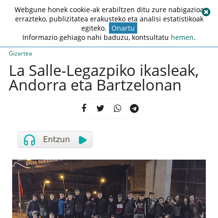
Webgune honek cookie-ak erabiltzen ditu zure nabigazioa
errazteko, publizitatea erakusteko eta analisi estatistikoak
egiteko.
Onartu
Informazio gehiago nahi baduzu, kontsultatu
hemen
.
Gizartea
La Salle-Legazpiko ikasleak,
Andorra eta Bartzelonan