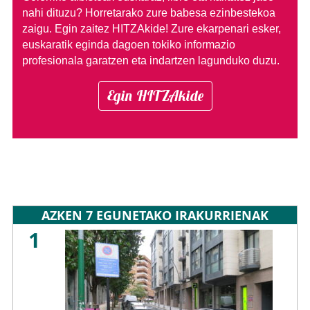
nahi dituzu?
Horretarako zure babesa ezinbestekoa
zaigu. Egin zaitez HITZAkide!
Zure ekarpenari esker,
euskaratik eginda dagoen tokiko informazio
profesionala garatzen eta indartzen lagunduko duzu.
Egin HITZAkide
AZKEN 7 EGUNETAKO IRAKURRIENAK
1