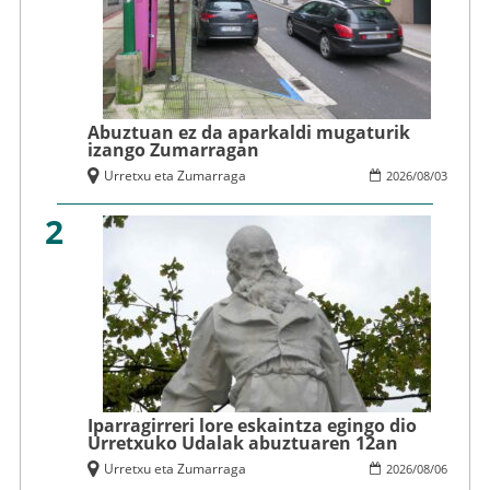
Abuztuan ez da aparkaldi mugaturik
izango Zumarragan
Urretxu eta Zumarraga
2026
/
08
/
03
2
Iparragirreri lore eskaintza egingo dio
Urretxuko Udalak abuztuaren 12an
Urretxu eta Zumarraga
2026
/
08
/
06