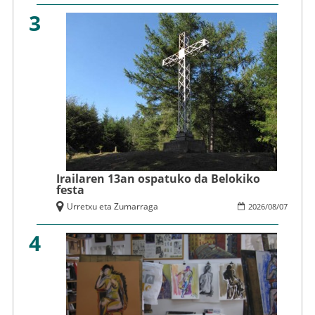
3
Irailaren 13an ospatuko da Belokiko
festa
Urretxu eta Zumarraga
2026
/
08
/
07
4