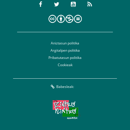
Aniztasun politika
Argitalpen politika
Pribatutasun politika
Cookieak
Babesleak: