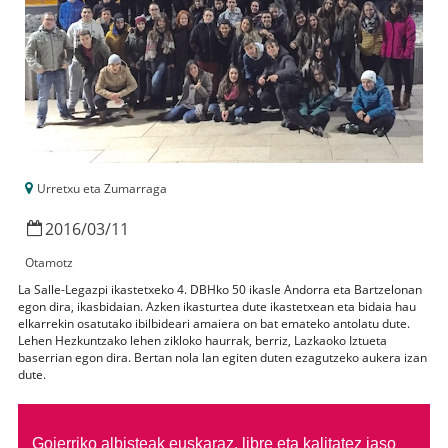
Urretxu eta Zumarraga
2016
/
03
/
11
Otamotz
La Salle-Legazpi ikastetxeko 4. DBHko 50 ikasle Andorra eta Bartzelonan
egon dira, ikasbidaian. Azken ikasturtea dute ikastetxean eta bidaia hau
elkarrekin osatutako ibilbideari amaiera on bat emateko antolatu dute.
Lehen Hezkuntzako lehen zikloko haurrak, berriz, Lazkaoko Iztueta
baserrian egon dira. Bertan nola lan egiten duten ezagutzeko aukera izan
dute.
Goierriko albisteak euskaraz, libre eta kalitatez jaso