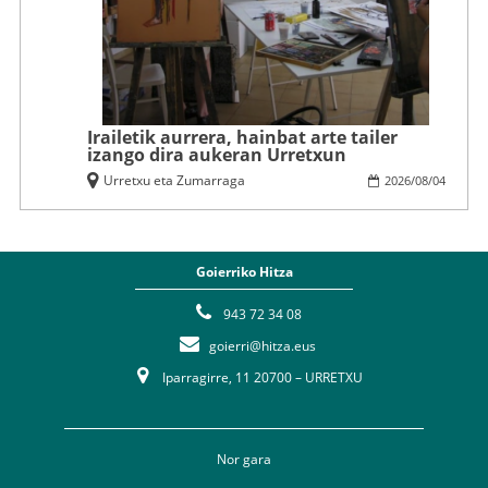
Irailetik aurrera, hainbat arte tailer
izango dira aukeran Urretxun
Urretxu eta Zumarraga
2026
/
08
/
04
Goierriko Hitza
943 72 34 08
goierri@hitza.eus
Iparragirre, 11 20700 – URRETXU
Nor gara