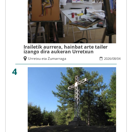
Irailetik aurrera, hainbat arte tailer
izango dira aukeran Urretxun
Urretxu eta Zumarraga
2026
/
08
/
04
4