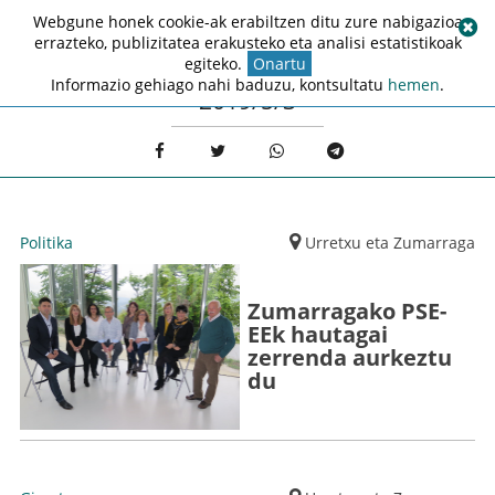
Webgune honek cookie-ak erabiltzen ditu zure nabigazioa
errazteko, publizitatea erakusteko eta analisi estatistikoak
egiteko.
Onartu
Informazio gehiago nahi baduzu, kontsultatu
hemen
.
2019/5/3
Politika
Urretxu eta Zumarraga
Zumarragako PSE-
EEk hautagai
zerrenda aurkeztu
du