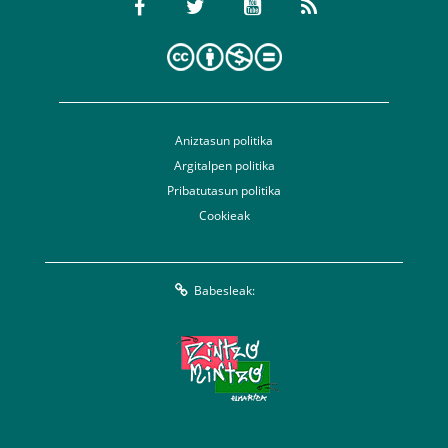
Aniztasun politika
Argitalpen politika
Pribatutasun politika
Cookieak
Babesleak: