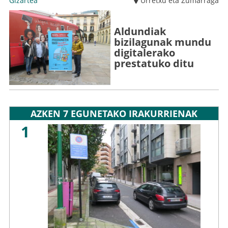
Gizartea
Urretxu eta Zumarraga
Aldundiak
bizilagunak mundu
digitalerako
prestatuko ditu
AZKEN 7 EGUNETAKO IRAKURRIENAK
1