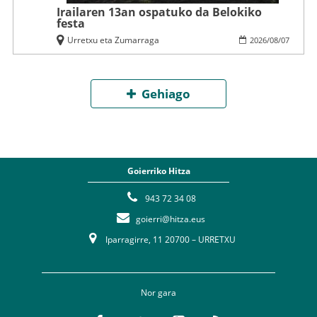
Irailaren 13an ospatuko da Belokiko
festa
Urretxu eta Zumarraga
2026
/
08
/
07
Gehiago
Goierriko Hitza
943 72 34 08
goierri@hitza.eus
Iparragirre, 11 20700 – URRETXU
Nor gara