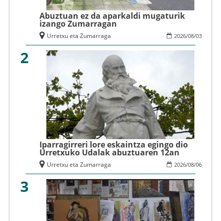
Abuztuan ez da aparkaldi mugaturik
izango Zumarragan
Urretxu eta Zumarraga
2026
/
08
/
03
2
Iparragirreri lore eskaintza egingo dio
Urretxuko Udalak abuztuaren 12an
Urretxu eta Zumarraga
2026
/
08
/
06
3