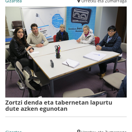
Gizartea
Urretxu eta Zumarraga
Zortzi denda eta tabernetan lapurtu
dute azken egunotan