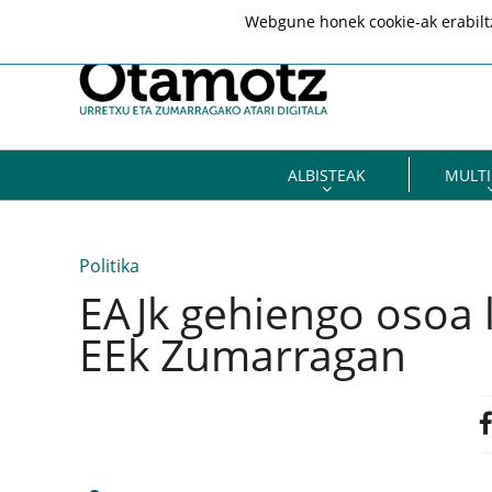
Webgune honek cookie-ak erabiltze
ALBISTEAK
MULTI
Politika
EAJk gehiengo osoa l
EEk Zumarragan