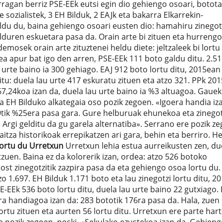
arragan berriz PSE-EEk eutsi egin dio gehiengo osoari, botot
e sozialistek, 3 EH Bilduk, 2 EAJk eta bakarra Elkarrekin-
u du, baina gehiengo osoari eusten dio: hamahiru zinegotz
ilduren eskuetara pasa da. Orain arte bi zituen eta hurrengo
demosek orain arte zituztenei heldu diete: jeltzaleek bi lortu
ea apur bat igo den arren, PSE-EEk 111 boto galdu ditu. 2.51
u urte baino ia 300 gehiago. EAJ 912 boto lortu ditu, 2015ean
u: duela lau urte 417 eskuratu zituen eta atzo 321. PPk 20
67,24koa izan da, duela lau urte baino ia %3 altuagoa. Gaue
ria EH Bilduko alkategaia oso pozik zegoen. «Igoera handia iz
tik %25era pasa gara. Gure helburuak ehunekoa eta zinegot
 Argi gelditu da gu garela alternatiba». Serrano ere pozik z
a historikoak errepikatzen ari gara, behin eta berriro. He
lortu du Urretxun
Urretxun lehia estua aurreikusten zen, du
zuen. Baina ez da kolorerik izan, ordea: atzo 526 botoko
bost zinegotzitik zazpira pasa da eta gehiengo osoa lortu du.
zo 1.697. EH Bilduk 1.171 boto eta lau zinegotzi lortu ditu, 
E-EEk 536 boto lortu ditu, duela lau urte baino 22 gutxiago. 
era handiagoa izan da: 283 bototik 176ra pasa da. Hala, zuen
rtu zituen eta aurten 56 lortu ditu. Urretxun ere parte har