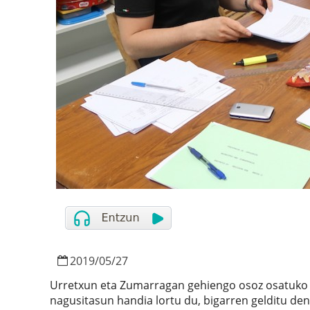
2019
/
05
/
27
Urretxun eta Zumarragan gehiengo osoz osatuko d
nagusitasun handia lortu du, bigarren gelditu den 