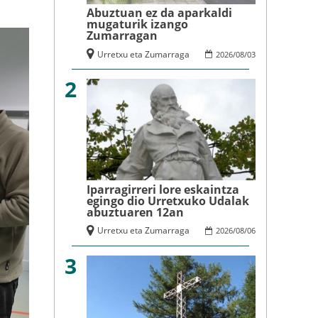
Abuztuan ez da aparkaldi
mugaturik izango
Zumarragan
Urretxu eta Zumarraga
2026
/
08
/
03
2
Iparragirreri lore eskaintza
egingo dio Urretxuko Udalak
abuztuaren 12an
Urretxu eta Zumarraga
2026
/
08
/
06
3