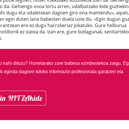
tea pozik zegoen, noski. «Sekulako ezustekoa izan da. Gehien
o da. Gehiengo osoa lortu arren, udalbatzako kide guztiekin
nahi dugu eta udaletxean dagoen giro ona mantendu», aipat
tan egin duten lana babesten duela uste du. «Egin dugun guz
erantzean ere ez dugu harrokeriaz jokatuko. Gure helburua
iborik ez izatea da. Izan ere, gure bizilagunak, senitarteko
k.
so nahi dituzu?
Horretarako zure babesa ezinbestekoa zaigu. Eg
ik eginda dagoen tokiko informazio profesionala garatzen eta
in HITZAkide