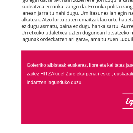
igo egin da: ia %4, hain zuzen ere. Jon Luqui alka
kudeatzea erronka izango da. Erronka polita izang
lanean jarraitu nahi dugu. Umiltasunez lan egin 
alkateak. Atzo lortu zuten emaitzak lau urte haue
ez dugu asmatu, baina ez dugu hanka sartu. Aurr
Urretxuko udaletxea uzten dugunean lotsatzeko mot
lagunak ordezkatzen ari gara», amaitu zuen Luqui
Goierriko albisteak euskaraz, libre eta kalitatez ja
zaitez HITZAkide!
Zure ekarpenari esker, euskarat
indartzen lagunduko duzu.
Eg