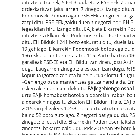
dituzte jeltzaleek, 5 EH Bilduk eta 2 PSE-EEk. Zum
ordezkaritzan jaitsi arren; 7 zinegotzi izango dituzt
Podemosek. Zumarragan PSE-EEk zinegotzi bat gald
zazpi ditu. PSE-EEk galdu duen zinegotzi hori EH B
legealdian hiru izango ditu. EAJk eta Elkarrekin Po
dituzte eta Elkarrekin Podemosek bat. Parte hartz
ditu. EH Bilduk 1.241 boto eskuratu ditu, duela la
19 gehiago. Elkarrekin Podemosek botoak galdu dit
156 eskuratu zituen eta atzo 115. Parte hartzea %
garaileak PSE-EE eta EH Bildu izan ziren. Josu Azti
dugu. Laugarren zinegotzia eskuan izan dugu. %19
kopurua igotzea zen eta bi helburuak lortu ditugu.
«Gehiengo osoa mantentzea gauza handia da. Emaitz
eskerrak eman nahi dizkiot».
EAJk gehiengo osoa 
urte EAJk hamabost botoko aldearekin irabazi bait
aldearekin nagusitu zitzaion EH Bilduri. Hala, EAJ 
2015ean jeltzaleek 1.238 boto lortu zituzten eta at
baino 52 boto gutxiago. Zinegotzi bat galdu du. PS
zinegotziei eutsi die. Elkarrekin Podemosen jaitsi
zinegotzi bakarra galdu du. PPk 2015ean 99 boto lo