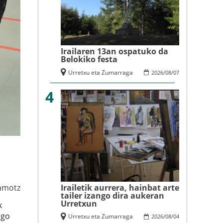
Irailaren 13an ospatuko da
Belokiko festa
Urretxu eta Zumarraga
2026
/
08
/
07
4
amotz
Irailetik aurrera, hainbat arte
tailer izango dira aukeran
Urretxun
k
ngo
Urretxu eta Zumarraga
2026
/
08
/
04