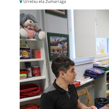
Urretxu eta Zumarraga