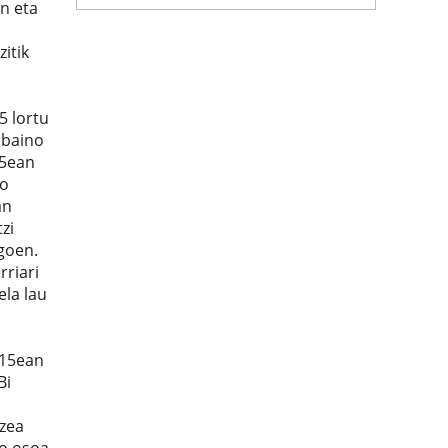
an eta
itik
5 lortu
 baino
15ean
ko
an
zi
egoen.
rriari
ela lau
2015ean
Bi
tzea