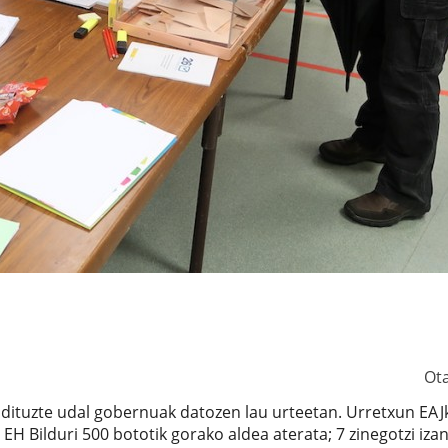
Ot
ituzte udal gobernuak datozen lau urteetan. Urretxun EAJ
EH Bilduri 500 bototik gorako aldea aterata; 7 zinegotzi iza