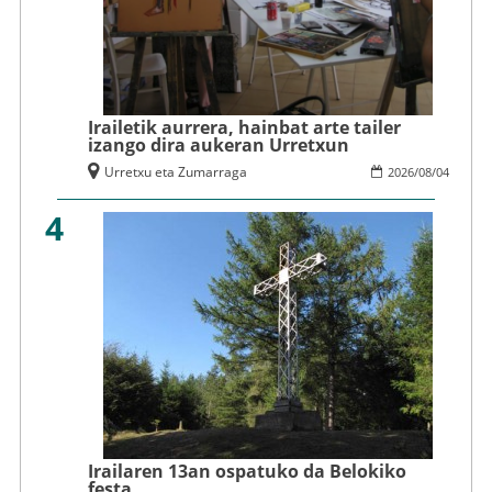
Irailetik aurrera, hainbat arte tailer
izango dira aukeran Urretxun
Urretxu eta Zumarraga
2026
/
08
/
04
4
Irailaren 13an ospatuko da Belokiko
festa