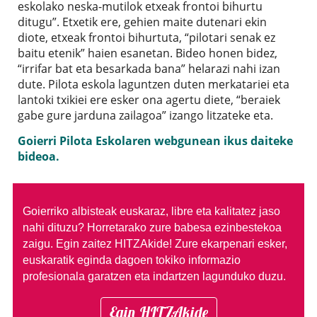
eskolako neska-mutilok etxeak frontoi bihurtu
ditugu”. Etxetik ere, gehien maite dutenari ekin
diote, etxeak frontoi bihurtuta, “pilotari senak ez
baitu etenik” haien esanetan. Bideo honen bidez,
“irrifar bat eta besarkada bana” helarazi nahi izan
dute. Pilota eskola laguntzen duten merkatariei eta
lantoki txikiei ere esker ona agertu diete, “beraiek
gabe gure jarduna zailagoa” izango litzateke eta.
Goierri Pilota Eskolaren webgunean ikus daiteke
bideoa.
Goierriko albisteak euskaraz, libre eta kalitatez jaso
nahi dituzu?
Horretarako zure babesa ezinbestekoa
zaigu. Egin zaitez HITZAkide!
Zure ekarpenari esker,
euskaratik eginda dagoen tokiko informazio
profesionala garatzen eta indartzen lagunduko duzu.
Egin HITZAkide