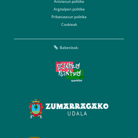
Aniztasun politika
Argitalpen politika
Pribatutasun politika
Cookieak
Babesleak: