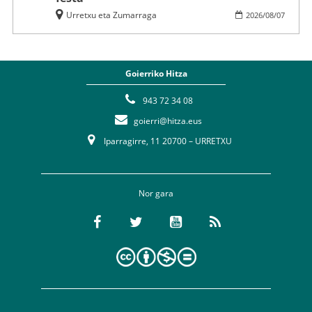
Urretxu eta Zumarraga
2026
/
08
/
07
Goierriko Hitza
943 72 34 08
goierri@hitza.eus
Iparragirre, 11 20700 – URRETXU
Nor gara