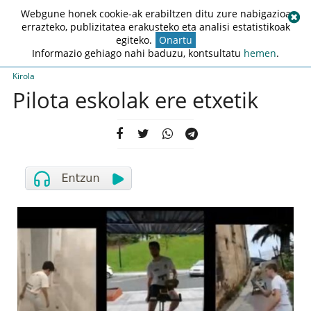
Webgune honek cookie-ak erabiltzen ditu zure nabigazioa
errazteko, publizitatea erakusteko eta analisi estatistikoak
egiteko.
Onartu
Informazio gehiago nahi baduzu, kontsultatu
hemen
.
Kirola
Pilota eskolak ere etxetik