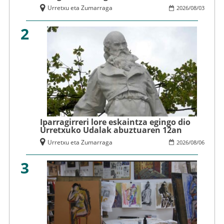
Urretxu eta Zumarraga
2026
/
08
/
03
2
Iparragirreri lore eskaintza egingo dio
Urretxuko Udalak abuztuaren 12an
Urretxu eta Zumarraga
2026
/
08
/
06
3