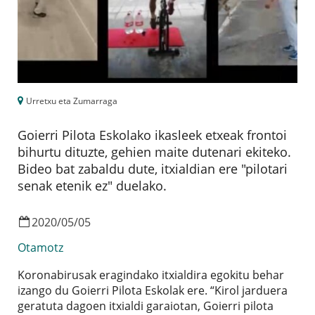
Urretxu eta Zumarraga
Goierri Pilota Eskolako ikasleek etxeak frontoi
bihurtu dituzte, gehien maite dutenari ekiteko.
Bideo bat zabaldu dute, itxialdian ere "pilotari
senak etenik ez" duelako.
2020
/
05
/
05
Otamotz
Koronabirusak eragindako itxialdira egokitu behar
izango du Goierri Pilota Eskolak ere. “Kirol jarduera
geratuta dagoen itxialdi garaiotan, Goierri pilota