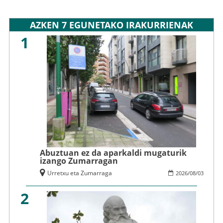
AZKEN 7 EGUNETAKO IRAKURRIENAK
1
Abuztuan ez da aparkaldi mugaturik
izango Zumarragan
Urretxu eta Zumarraga
2026
/
08
/
03
2