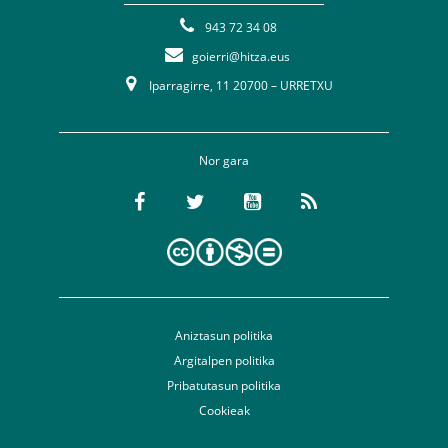
943 72 34 08
goierri@hitza.eus
Iparragirre, 11 20700 – URRETXU
Nor gara
Aniztasun politika
Argitalpen politika
Pribatutasun politika
Cookieak