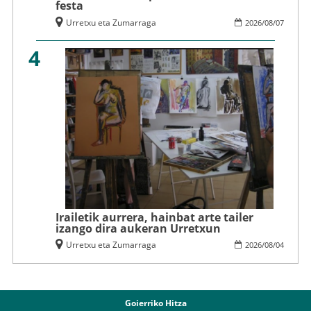
festa
Urretxu eta Zumarraga
2026
/
08
/
07
4
Irailetik aurrera, hainbat arte tailer
izango dira aukeran Urretxun
Urretxu eta Zumarraga
2026
/
08
/
04
Goierriko Hitza