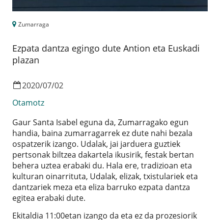
Zumarraga
Ezpata dantza egingo dute Antion eta Euskadi
plazan
2020
/
07
/
02
Otamotz
Gaur Santa Isabel eguna da, Zumarragako egun
handia, baina zumarragarrek ez dute nahi bezala
ospatzerik izango. Udalak, jai jarduera guztiek
pertsonak biltzea dakartela ikusirik, festak bertan
behera uztea erabaki du. Hala ere, tradizioan eta
kulturan oinarrituta, Udalak, elizak, txistulariek eta
dantzariek meza eta eliza barruko ezpata dantza
egitea erabaki dute.
Ekitaldia 11:00etan izango da eta ez da prozesiorik