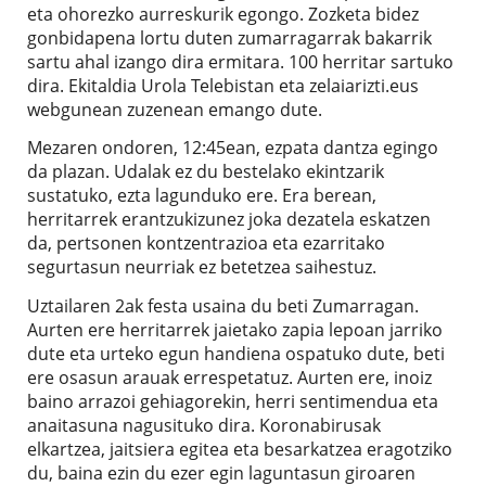
eta ohorezko aurreskurik egongo. Zozketa bidez
gonbidapena lortu duten zumarragarrak bakarrik
sartu ahal izango dira ermitara. 100 herritar sartuko
dira. Ekitaldia Urola Telebistan eta zelaiarizti.eus
webgunean zuzenean emango dute.
Mezaren ondoren, 12:45ean, ezpata dantza egingo
da plazan. Udalak ez du bestelako ekintzarik
sustatuko, ezta lagunduko ere. Era berean,
herritarrek erantzukizunez joka dezatela eskatzen
da, pertsonen kontzentrazioa eta ezarritako
segurtasun neurriak ez betetzea saihestuz.
Uztailaren 2ak festa usaina du beti Zumarragan.
Aurten ere herritarrek jaietako zapia lepoan jarriko
dute eta urteko egun handiena ospatuko dute, beti
ere osasun arauak errespetatuz. Aurten ere, inoiz
baino arrazoi gehiagorekin, herri sentimendua eta
anaitasuna nagusituko dira. Koronabirusak
elkartzea, jaitsiera egitea eta besarkatzea eragotziko
du, baina ezin du ezer egin laguntasun giroaren