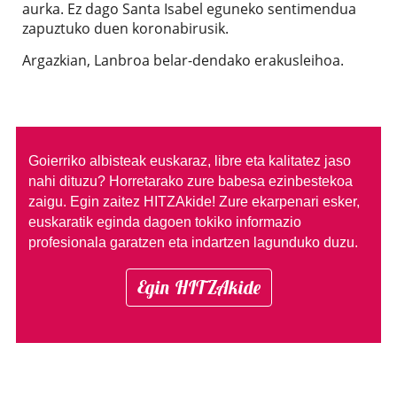
aurka. Ez dago Santa Isabel eguneko sentimendua
zapuztuko duen koronabirusik.
Argazkian, Lanbroa belar-dendako erakusleihoa.
Goierriko albisteak euskaraz, libre eta kalitatez jaso
nahi dituzu?
Horretarako zure babesa ezinbestekoa
zaigu. Egin zaitez HITZAkide!
Zure ekarpenari esker,
euskaratik eginda dagoen tokiko informazio
profesionala garatzen eta indartzen lagunduko duzu.
Egin HITZAkide