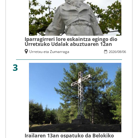
Iparragirreri lore eskaintza egingo dio
Urretxuko Udalak abuztuaren 12an
Urretxu eta Zumarraga
2026
/
08
/
06
3
Irailaren 13an ospatuko da Belokiko