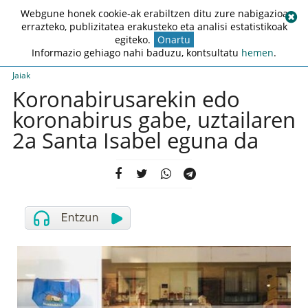
Webgune honek cookie-ak erabiltzen ditu zure nabigazioa
errazteko, publizitatea erakusteko eta analisi estatistikoak
egiteko.
Onartu
Informazio gehiago nahi baduzu, kontsultatu
hemen
.
Jaiak
Koronabirusarekin edo
koronabirus gabe, uztailaren
2a Santa Isabel eguna da