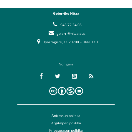
Goierriko Hitza
943 72 34 08
goierri@hitza.eus
Iparragirre, 11 20700 – URRETXU
Nor gara
Aniztasun politika
Argitalpen politika
Pribatutasun politika