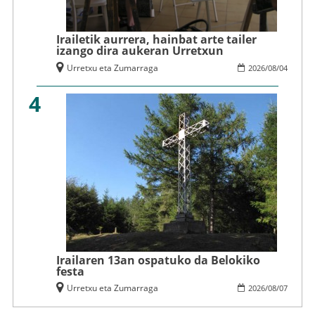
Irailetik aurrera, hainbat arte tailer
izango dira aukeran Urretxun
Urretxu eta Zumarraga
2026
/
08
/
04
4
Irailaren 13an ospatuko da Belokiko
festa
Urretxu eta Zumarraga
2026
/
08
/
07