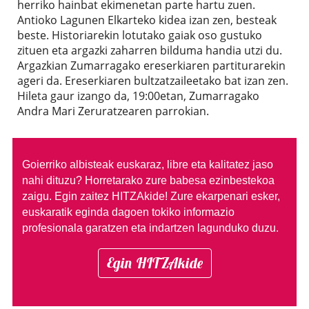
herriko hainbat ekimenetan parte hartu zuen.
Antioko Lagunen Elkarteko kidea izan zen, besteak
beste. Historiarekin lotutako gaiak oso gustuko
zituen eta argazki zaharren bilduma handia utzi du.
Argazkian Zumarragako ereserkiaren partiturarekin
ageri da. Ereserkiaren bultzatzaileetako bat izan zen.
Hileta gaur izango da, 19:00etan, Zumarragako
Andra Mari Zeruratzearen parrokian.
Goierriko albisteak euskaraz, libre eta kalitatez jaso
nahi dituzu?
Horretarako zure babesa ezinbestekoa
zaigu. Egin zaitez HITZAkide!
Zure ekarpenari esker,
euskaratik eginda dagoen tokiko informazio
profesionala garatzen eta indartzen lagunduko duzu.
Egin HITZAkide