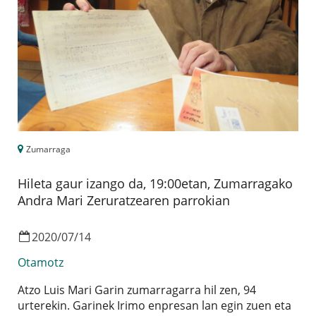
Zumarraga
Hileta gaur izango da, 19:00etan, Zumarragako
Andra Mari Zeruratzearen parrokian
2020
/
07
/
14
Otamotz
Atzo Luis Mari Garin zumarragarra hil zen, 94
urterekin. Garinek Irimo enpresan lan egin zuen eta