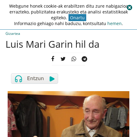
Webgune honek cookie-ak erabiltzen ditu zure nabigazioa
errazteko, publizitatea erakusteko eta analisi estatistikoak
egiteko.
Onartu
Informazio gehiago nahi baduzu, kontsultatu
hemen
.
Gizartea
Luis Mari Garin hil da