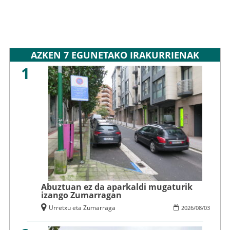
AZKEN 7 EGUNETAKO IRAKURRIENAK
1
Abuztuan ez da aparkaldi mugaturik
izango Zumarragan
Urretxu eta Zumarraga
2026
/
08
/
03