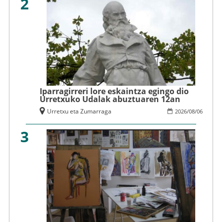
2
Iparragirreri lore eskaintza egingo dio
Urretxuko Udalak abuztuaren 12an
Urretxu eta Zumarraga
2026
/
08
/
06
3