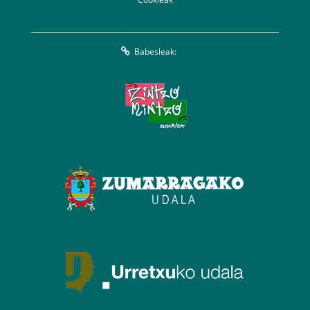
Babesleak: