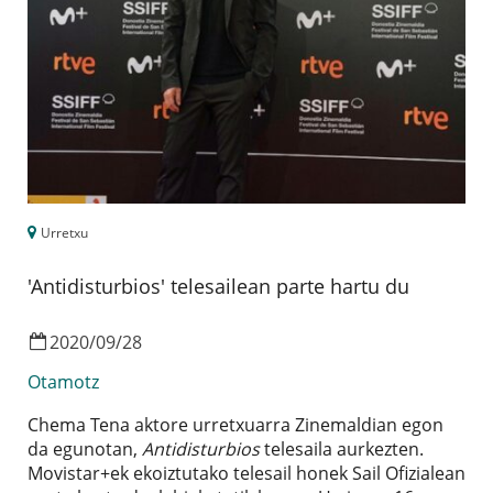
Urretxu
'Antidisturbios' telesailean parte hartu du
2020
/
09
/
28
Otamotz
Chema Tena aktore urretxuarra Zinemaldian egon
da egunotan,
Antidisturbios
telesaila aurkezten.
Movistar+ek ekoiztutako telesail honek Sail Ofizialean