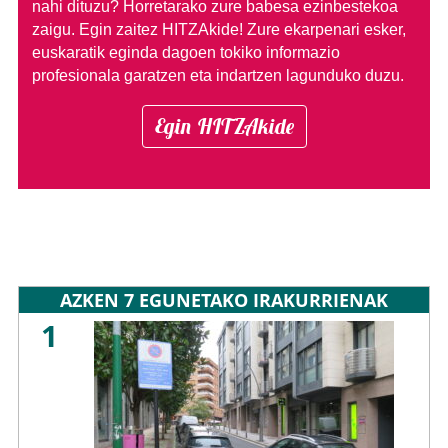
nahi dituzu?
Horretarako zure babesa ezinbestekoa
zaigu. Egin zaitez HITZAkide!
Zure ekarpenari esker,
euskaratik eginda dagoen tokiko informazio
profesionala garatzen eta indartzen lagunduko duzu.
Egin HITZAkide
AZKEN 7 EGUNETAKO IRAKURRIENAK
1