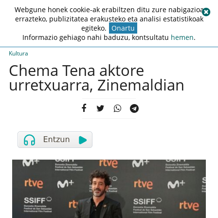
Webgune honek cookie-ak erabiltzen ditu zure nabigazioa
errazteko, publizitatea erakusteko eta analisi estatistikoak
egiteko.
Onartu
Informazio gehiago nahi baduzu, kontsultatu
hemen
.
Kultura
Chema Tena aktore
urretxuarra, Zinemaldian