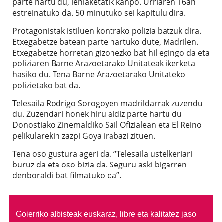
parte hartu du, lehiaketatik kanpo. Urriaren 16an
estreinatuko da. 50 minutuko sei kapitulu dira.
Protagonistak istiluen kontrako polizia batzuk dira.
Etxegabetze batean parte hartuko dute, Madrilen.
Etxegabetze horretan gizonezko bat hil egingo da eta
poliziaren Barne Arazoetarako Unitateak ikerketa
hasiko du. Tena Barne Arazoetarako Unitateko
polizietako bat da.
Telesaila Rodrigo Sorogoyen madrildarrak zuzendu
du. Zuzendari honek hiru aldiz parte hartu du
Donostiako Zinemaldiko Sail Ofizialean eta El Reino
pelikularekin zazpi Goya irabazi zituen.
Tena oso gustura ageri da. “Telesaila ustelkeriari
buruz da eta oso bizia da. Seguru aski bigarren
denboraldi bat filmatuko da”.
Goierriko albisteak euskaraz, libre eta kalitatez jaso