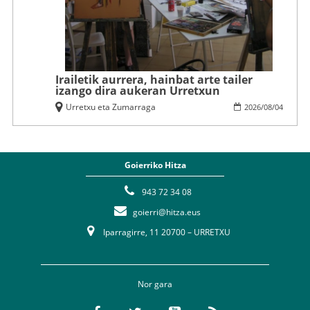
Irailetik aurrera, hainbat arte tailer
izango dira aukeran Urretxun
Urretxu eta Zumarraga
2026
/
08
/
04
Goierriko Hitza
943 72 34 08
goierri@hitza.eus
Iparragirre, 11 20700 – URRETXU
Nor gara