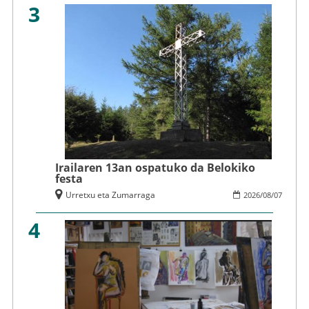
3
Irailaren 13an ospatuko da Belokiko
festa
Urretxu eta Zumarraga
2026
/
08
/
07
4