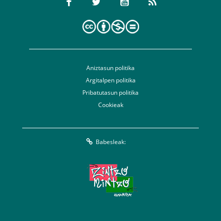
Aniztasun politika
Argitalpen politika
Pribatutasun politika
Cookieak
Babesleak: