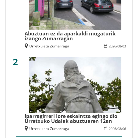
Abuztuan ez da aparkaldi mugaturik
izango Zumarragan
Urretxu eta Zumarraga
2026
/
08
/
03
2
Iparragirreri lore eskaintza egingo dio
Urretxuko Udalak abuztuaren 12an
Urretxu eta Zumarraga
2026
/
08
/
06