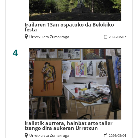
Irailaren 13an ospatuko da Belokiko
festa
Urretxu eta Zumarraga
2026
/
08
/
07
4
Irailetik aurrera, hainbat arte tailer
izango dira aukeran Urretxun
Urretxu eta Zumarraga
2026
/
08
/
04