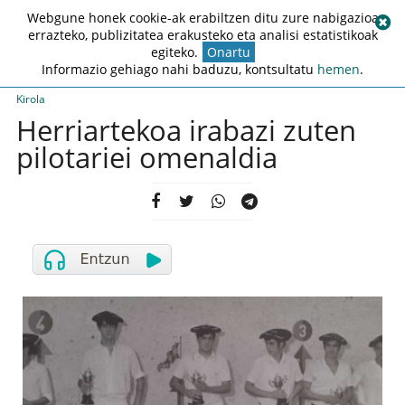
Webgune honek cookie-ak erabiltzen ditu zure nabigazioa
errazteko, publizitatea erakusteko eta analisi estatistikoak
egiteko.
Onartu
Informazio gehiago nahi baduzu, kontsultatu
hemen
.
Kirola
Herriartekoa irabazi zuten
pilotariei omenaldia