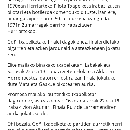
1970ean Herriarteko Pilota Txapelketa irabazi zuten
pilotari eta botileroak omenduko dituzte. Izan ere,
bihar garaipen haren 50. urteurrena izango da.
1971n Zumarragak berriro irabazi zuen
Herriartekoa.
Goñi txapelketako finalei dagokienez, finalerdietako
bigarren eta azken jardunaldia asteazkenean jokatu
zen.
Elite mailako binakako txapelketan, Labakak eta
Sarasak 22 eta 13 irabazi zieten Elola eta Aldaberi.
Horrenbestez, datorren ostiralean finala jokatuko
dute Mata eta Gaskue bikotearen aurka.
Promesa mailako lau t’erdiko txapelketari
dagokionez, asteazkenean Oskoz nafarrak 22 eta 19
irabazi zion Altunari. Finala Ruiz de Larramendiren
aurka jokatuko du.
Ohi bezala, Goñi txapelketako partiden aurretik herri