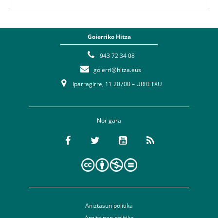
Goierriko Hitza
943 72 34 08
goierri@hitza.eus
Iparragirre, 11 20700 – URRETXU
Nor gara
Aniztasun politika
Argitalpen politika