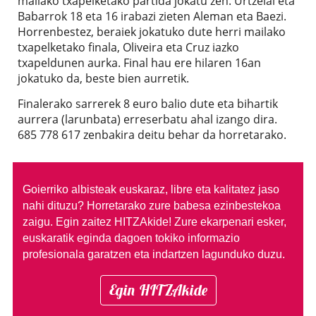
mailako txapelketako partida jokatu zen. Urtzelai eta
Babarrok 18 eta 16 irabazi zieten Aleman eta Baezi.
Horrenbestez, beraiek jokatuko dute herri mailako
txapelketako finala, Oliveira eta Cruz iazko
txapeldunen aurka. Final hau ere hilaren 16an
jokatuko da, beste bien aurretik.
Finalerako sarrerek 8 euro balio dute eta bihartik
aurrera (larunbata) erreserbatu ahal izango dira.
685 778 617 zenbakira deitu behar da horretarako.
Goierriko albisteak euskaraz, libre eta kalitatez jaso
nahi dituzu?
Horretarako zure babesa ezinbestekoa
zaigu. Egin zaitez HITZAkide!
Zure ekarpenari esker,
euskaratik eginda dagoen tokiko informazio
profesionala garatzen eta indartzen lagunduko duzu.
Egin HITZAkide