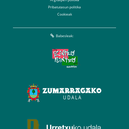
Pribatutasun politika
Cookieak
Babesleak: