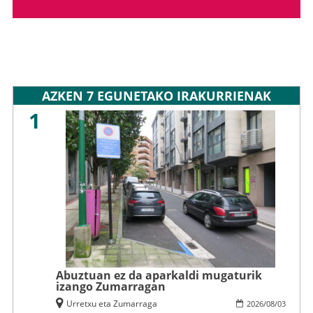
AZKEN 7 EGUNETAKO IRAKURRIENAK
1
Abuztuan ez da aparkaldi mugaturik
izango Zumarragan
Urretxu eta Zumarraga
2026
/
08
/
03