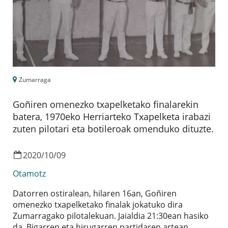
Zumarraga
Goñiren omenezko txapelketako finalarekin
batera, 1970eko Herriarteko Txapelketa irabazi
zuten pilotari eta botileroak omenduko dituzte.
2020
/
10
/
09
Otamotz
Datorren ostiralean, hilaren 16an, Goñiren
omenezko txapelketako finalak jokatuko dira
Zumarragako pilotalekuan. Jaialdia 21:30ean hasiko
da. Bigarren eta hirugarren partidaren artean,