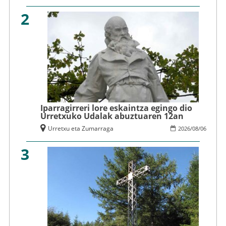
2
Iparragirreri lore eskaintza egingo dio
Urretxuko Udalak abuztuaren 12an
Urretxu eta Zumarraga
2026
/
08
/
06
3