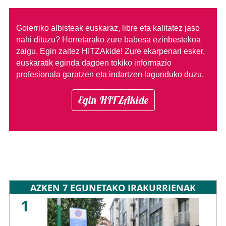
Goierriko albisteak euskaraz, libre eta kalitatez jaso
nahi dituzu?
Horretarako zure babesa ezinbestekoa
zaigu. Egin zaitez HITZAkide!
Zure ekarpenari esker,
euskaratik eginda dagoen tokiko informazio
profesionala garatzen eta indartzen lagunduko duzu.
Egin HITZAkide
AZKEN 7 EGUNETAKO IRAKURRIENAK
1