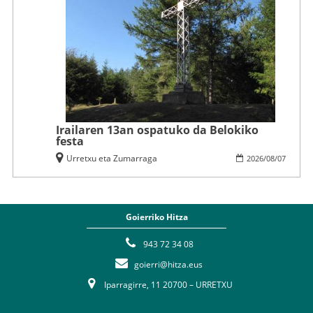
Irailaren 13an ospatuko da Belokiko
festa
Urretxu eta Zumarraga
2026
/
08
/
07
Goierriko Hitza
943 72 34 08
goierri@hitza.eus
Iparragirre, 11 20700 – URRETXU