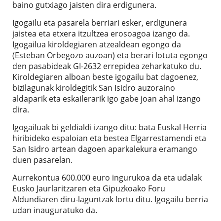
baino gutxiago jaisten dira erdigunera.
Igogailu eta pasarela berriari esker, erdigunera
jaistea eta etxera itzultzea erosoagoa izango da.
Igogailua kiroldegiaren atzealdean egongo da
(Esteban Orbegozo auzoan) eta berari lotuta egongo
den pasabideak GI-2632 errepidea zeharkatuko du.
Kiroldegiaren alboan beste igogailu bat dagoenez,
bizilagunak kiroldegitik San Isidro auzoraino
aldaparik eta eskailerarik igo gabe joan ahal izango
dira.
Igogailuak bi geldialdi izango ditu: bata Euskal Herria
hiribideko espaloian eta bestea Elgarrestamendi eta
San Isidro artean dagoen aparkalekura eramango
duen pasarelan.
Aurrekontua 600.000 euro ingurukoa da eta udalak
Eusko Jaurlaritzaren eta Gipuzkoako Foru
Aldundiaren diru-laguntzak lortu ditu. Igogailu berria
udan inauguratuko da.