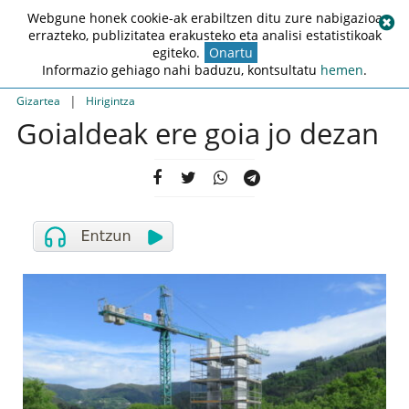
Webgune honek cookie-ak erabiltzen ditu zure nabigazioa
errazteko, publizitatea erakusteko eta analisi estatistikoak
egiteko.
Onartu
Informazio gehiago nahi baduzu, kontsultatu
hemen
.
|
Gizartea
Hirigintza
Goialdeak ere goia jo dezan