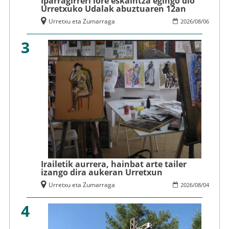
Iparragirreri lore eskaintza egingo dio
Urretxuko Udalak abuztuaren 12an
Urretxu eta Zumarraga
2026
/
08
/
06
3
Irailetik aurrera, hainbat arte tailer
izango dira aukeran Urretxun
Urretxu eta Zumarraga
2026
/
08
/
04
4