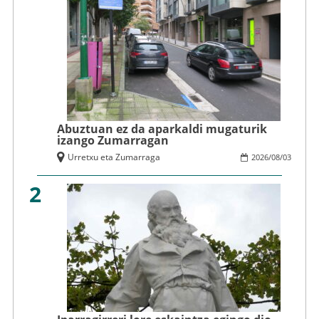
Abuztuan ez da aparkaldi mugaturik
izango Zumarragan
Urretxu eta Zumarraga
2026
/
08
/
03
2