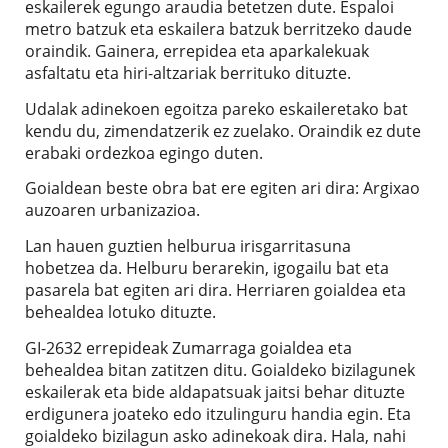
eskailerek egungo araudia betetzen dute. Espaloi
metro batzuk eta eskailera batzuk berritzeko daude
oraindik. Gainera, errepidea eta aparkalekuak
asfaltatu eta hiri-altzariak berrituko dituzte.
Udalak adinekoen egoitza pareko eskaileretako bat
kendu du, zimendatzerik ez zuelako. Oraindik ez dute
erabaki ordezkoa egingo duten.
Goialdean beste obra bat ere egiten ari dira: Argixao
auzoaren urbanizazioa.
Lan hauen guztien helburua irisgarritasuna
hobetzea da. Helburu berarekin, igogailu bat eta
pasarela bat egiten ari dira. Herriaren goialdea eta
behealdea lotuko dituzte.
GI-2632 errepideak Zumarraga goialdea eta
behealdea bitan zatitzen ditu. Goialdeko bizilagunek
eskailerak eta bide aldapatsuak jaitsi behar dituzte
erdigunera joateko edo itzulinguru handia egin. Eta
goialdeko bizilagun asko adinekoak dira. Hala, nahi