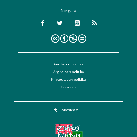
Nor gara
Aniztasun politika
Argitalpen politika
Pribatutasun politika
Cookieak
Babesleak: