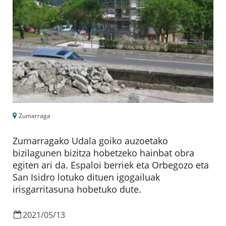
Zumarraga
Zumarragako Udala goiko auzoetako
bizilagunen bizitza hobetzeko hainbat obra
egiten ari da. Espaloi berriek eta Orbegozo eta
San Isidro lotuko dituen igogailuak
irisgarritasuna hobetuko dute.
2021
/
05
/
13