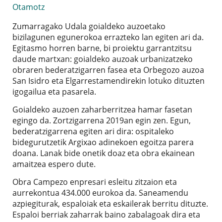
Otamotz
Zumarragako Udala goialdeko auzoetako
bizilagunen egunerokoa errazteko lan egiten ari da.
Egitasmo horren barne, bi proiektu garrantzitsu
daude martxan: goialdeko auzoak urbanizatzeko
obraren bederatzigarren fasea eta Orbegozo auzoa
San Isidro eta Elgarrestamendirekin lotuko dituzten
igogailua eta pasarela.
Goialdeko auzoen zaharberritzea hamar fasetan
egingo da. Zortzigarrena 2019an egin zen. Egun,
bederatzigarrena egiten ari dira: ospitaleko
bidegurutzetik Argixao adinekoen egoitza parera
doana. Lanak bide onetik doaz eta obra ekainean
amaitzea espero dute.
Obra Campezo enpresari esleitu zitzaion eta
aurrekontua 434.000 eurokoa da. Saneamendu
azpiegiturak, espaloiak eta eskailerak berritu dituzte.
Espaloi berriak zaharrak baino zabalagoak dira eta