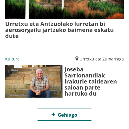
Urretxu eta Antzuolako lurretan bi
aerosorgailu jartzeko baimena eskatu
dute
Kultura
Urretxu eta Zumarraga
Joseba
Sarrionandiak
irakurle taldearen
saioan parte
hartuko du
Gehiago