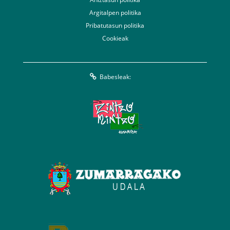
Argitalpen politika
Pribatutasun politika
Cookieak
Babesleak: