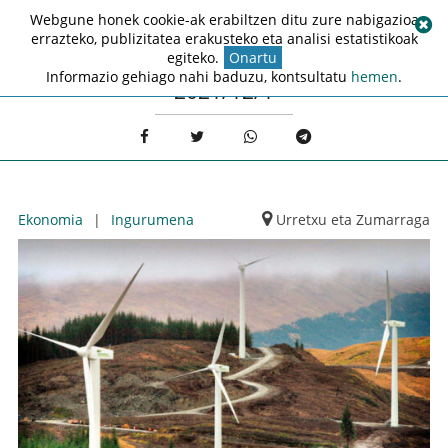
Webgune honek cookie-ak erabiltzen ditu zure nabigazioa
errazteko, publizitatea erakusteko eta analisi estatistikoak
egiteko.
Onartu
Informazio gehiago nahi baduzu, kontsultatu
hemen
.
2021/12/1
Ekonomia
|
Ingurumena
Urretxu eta Zumarraga