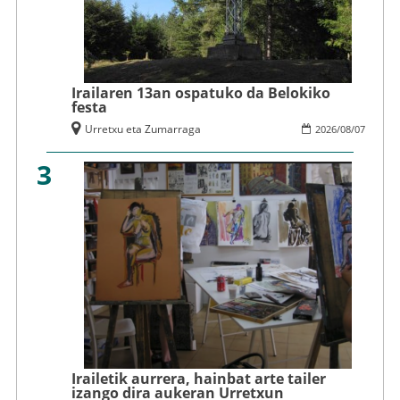
Irailaren 13an ospatuko da Belokiko
festa
Urretxu eta Zumarraga
2026
/
08
/
07
3
Irailetik aurrera, hainbat arte tailer
izango dira aukeran Urretxun