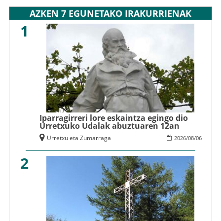
AZKEN 7 EGUNETAKO IRAKURRIENAK
1
Iparragirreri lore eskaintza egingo dio
Urretxuko Udalak abuztuaren 12an
Urretxu eta Zumarraga
2026
/
08
/
06
2