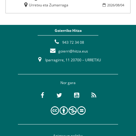
Urretxu eta Zumarraga
2026
/
08
/
04
Goierriko Hitza
943 72 34 08
goierri@hitza.eus
Iparragirre, 11 20700 – URRETXU
Nor gara
Aniztasun politika