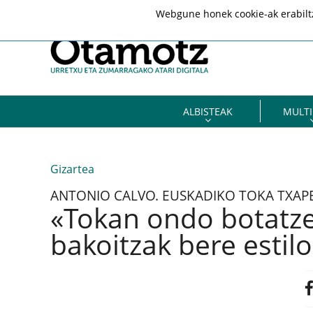
Webgune honek cookie-ak erabiltze
ALBISTEAK
MULTI
Gizartea
ANTONIO CALVO. EUSKADIKO TOKA TXA
«Tokan ondo botatze
bakoitzak bere estil