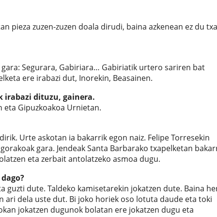
an pieza zuzen-zuzen doala dirudi, baina azkenean ez du tx
 gara: Segurara, Gabiriara… Gabiriatik urtero sariren bat
lketa ere irabazi dut, Inorekin, Beasainen.
irabazi dituzu, gainera.
n eta Gipuzkoakoa Urnietan.
ik. Urte askotan ia bakarrik egon naiz. Felipe Torresekin
k gorakoak gara. Jendeak Santa Barbarako txapelketan bakar
olatzen eta zerbait antolatzeko asmoa dugu.
 dago?
a guzti dute. Taldeko kamisetarekin jokatzen dute. Baina her
 ari dela uste dut. Bi joko horiek oso lotuta daude eta toki
 Tokan jokatzen dugunok bolatan ere jokatzen dugu eta