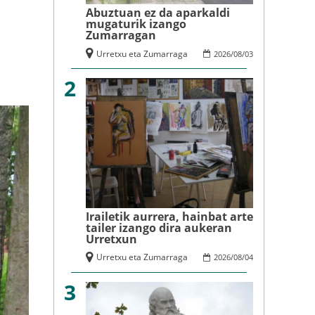
Abuztuan ez da aparkaldi
mugaturik izango
Zumarragan
Urretxu eta Zumarraga
2026
/
08
/
03
2
Irailetik aurrera, hainbat arte
tailer izango dira aukeran
Urretxun
Urretxu eta Zumarraga
2026
/
08
/
04
3