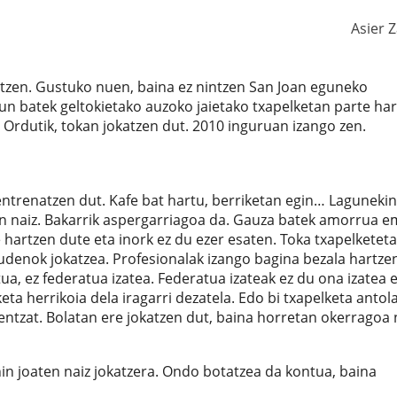
Asier 
atzen. Gustuko nuen, baina ez nintzen San Joan eguneko
un batek geltokietako auzoko jaietako txapelketan parte har
Ordutik, tokan jokatzen dut. 2010 inguruan izango zen.
ntrenatzen dut. Kafe bat hartu, berriketan egin… Lagunekin
en naiz. Bakarrik aspergarriagoa da. Gauza batek amorrua 
 hartzen dute eta inork ez du ezer esaten. Toka txapelketeta
audenok jokatzea. Profesionalak izango bagina bezala hartze
ua, ez federatua izatea. Federatua izateak ez du ona izatea 
eta herrikoia dela iragarri dezatela. Edo bi txapelketa antol
entzat. Bolatan ere jokatzen dut, baina horretan okerragoa n
in joaten naiz jokatzera. Ondo botatzea da kontua, baina