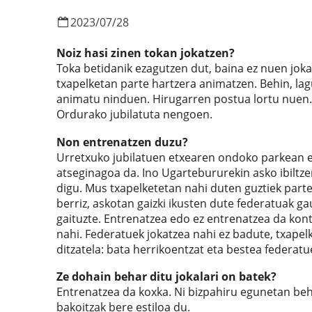
2023
/
07
/
28
Noiz hasi zinen tokan jokatzen?
Toka betidanik ezagutzen dut, baina ez nuen jok
txapelketan parte hartzera animatzen. Behin, lag
animatu ninduen. Hirugarren postua lortu nuen. 
Ordurako jubilatuta nengoen.
Non entrenatzen duzu?
Urretxuko jubilatuen etxearen ondoko parkean e
atseginagoa da. Ino Ugartebururekin asko ibiltz
digu. Mus txapelketetan nahi duten guztiek parte
berriz, askotan gaizki ikusten dute federatuak g
gaituzte. Entrenatzea edo ez entrenatzea da kont
nahi. Federatuek jokatzea nahi ez badute, txapelk
ditzatela: bata herrikoentzat eta bestea federatu
Ze dohain behar ditu jokalari on batek?
Entrenatzea da koxka. Ni bizpahiru egunetan beh
bakoitzak bere estiloa du.