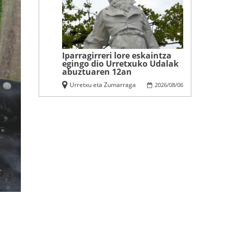
Iparragirreri lore eskaintza
egingo dio Urretxuko Udalak
abuztuaren 12an
Urretxu eta Zumarraga
2026
/
08
/
06