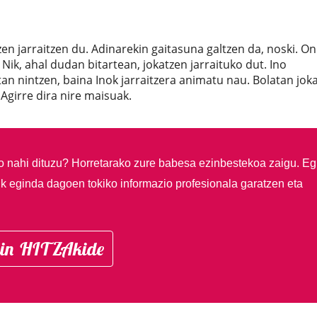
zen jarraitzen du. Adinarekin gaitasuna galtzen da, noski. O
 Nik, ahal dudan bitartean, jokatzen jarraituko dut. Ino
tan nintzen, baina Inok jarraitzera animatu nau. Bolatan jok
 Agirre dira nire maisuak.
so nahi dituzu?
Horretarako zure babesa ezinbestekoa zaigu. Eg
ik eginda dagoen tokiko informazio profesionala garatzen eta
in HITZAkide