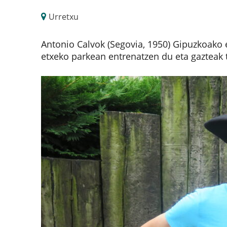
Urretxu
Antonio Calvok (Segovia, 1950) Gipuzkoako e
etxeko parkean entrenatzen du eta gazteak 