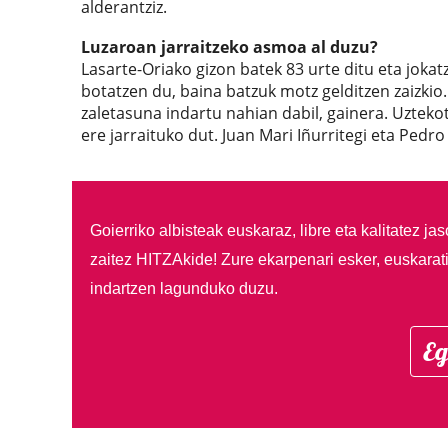
alderantziz.
Luzaroan jarraitzeko asmoa al duzu?
Lasarte-Oriako gizon batek 83 urte ditu eta jokat
botatzen du, baina batzuk motz gelditzen zaizkio.
zaletasuna indartu nahian dabil, gainera. Uzteko
ere jarraituko dut. Juan Mari Iñurritegi eta Pedro
Goierriko albisteak euskaraz, libre eta kalitatez ja
zaitez HITZAkide!
Zure ekarpenari esker, euskarat
indartzen lagunduko duzu.
Eg