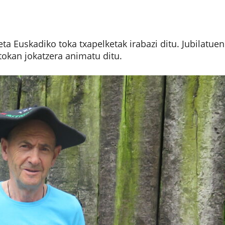
ta Euskadiko toka txapelketak irabazi ditu. Jubilatuen
tokan jokatzera animatu ditu.