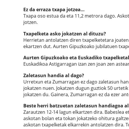
Ez da erraza txapa jotzea…
Txapa oso estua da eta 11,2 metrora dago. Askot
jotzen.
Txapelketa asko jokatzen al dituzu?
Herrietan antolatzen diren txapelketetara joaten
ekartzen dut. Aurten Gipuzkoako jubilatuen txape
Aurten Gipuzkoako eta Euskadiko txapelketak 
Euskadikoa Astigarragan izan zen joan zen astea
Zaletasun handia al dago?
Urretxun eta Zumarragan ez dago zaletasun handir
jokatzen nuen. Jokatzen dugun guztiok 50 urteti
jokatzen du. Gainera, Zumarragan ez da ezer ant
Beste herri batzuetan zaletasun handiagoa al
Zarautzen 12-14 lagun elkartzen dira. Babeslea et
askotan bolan eta tokan jokatzeko ohitura galtzen
askotan txapelketak elkarrekin antolatzen dira.