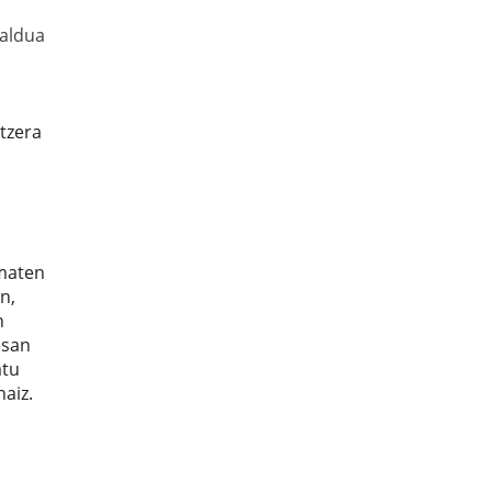
Zaldua
tzera
ematen
n,
n
esan
atu
aiz.