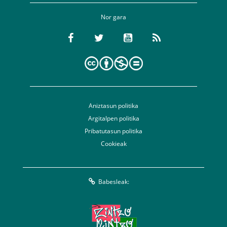
Nor gara
Aniztasun politika
Argitalpen politika
Pribatutasun politika
Cookieak
Babesleak: