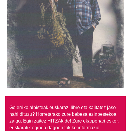
Goierriko albisteak euskaraz, libre eta kalitatez jaso
nahi dituzu?
Horretarako zure babesa ezinbestekoa
zaigu. Egin zaitez HITZAkide!
Zure ekarpenari esker,
euskaratik eginda dagoen tokiko informazio