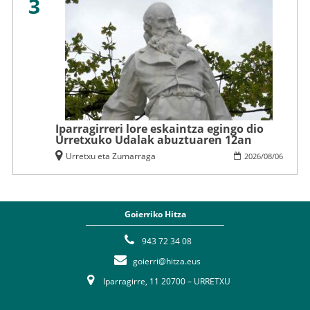
3
Iparragirreri lore eskaintza egingo dio
Urretxuko Udalak abuztuaren 12an
Urretxu eta Zumarraga
2026
/
08
/
06
Goierriko Hitza
943 72 34 08
goierri@hitza.eus
Iparragirre, 11 20700 – URRETXU