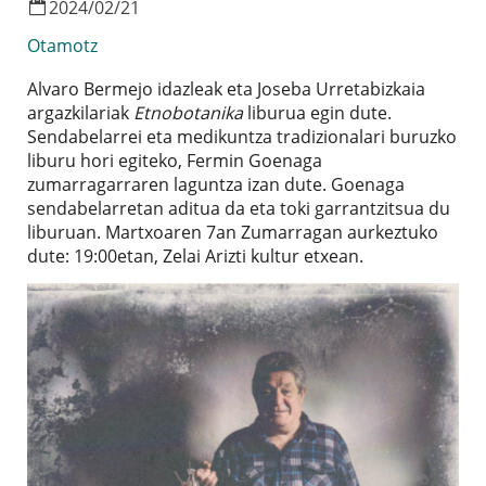
2024
/
02
/
21
Otamotz
Alvaro Bermejo idazleak eta Joseba Urretabizkaia
argazkilariak
Etnobotanika
liburua egin dute.
Sendabelarrei eta medikuntza tradizionalari buruzko
liburu hori egiteko, Fermin Goenaga
zumarragarraren laguntza izan dute. Goenaga
sendabelarretan aditua da eta toki garrantzitsua du
liburuan. Martxoaren 7an Zumarragan aurkeztuko
dute: 19:00etan, Zelai Arizti kultur etxean.