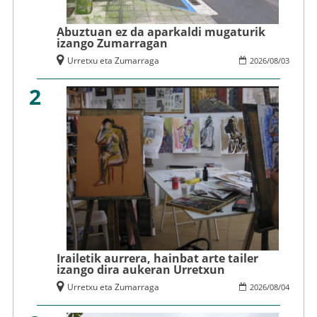
Abuztuan ez da aparkaldi mugaturik
izango Zumarragan
Urretxu eta Zumarraga
2026
/
08
/
03
2
Irailetik aurrera, hainbat arte tailer
izango dira aukeran Urretxun
Urretxu eta Zumarraga
2026
/
08
/
04