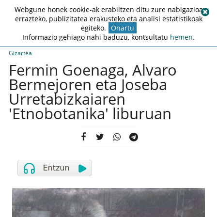
Webgune honek cookie-ak erabiltzen ditu zure nabigazioa
errazteko, publizitatea erakusteko eta analisi estatistikoak
egiteko.
Onartu
Informazio gehiago nahi baduzu, kontsultatu
hemen
.
Gizartea
Fermin Goenaga, Alvaro
Bermejoren eta Joseba
Urretabizkaiaren
'Etnobotanika' liburuan