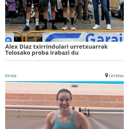
Alex Diaz txirrindulari urretxuarrak
Tolosako proba irabazi du
Kirola
Urretxu