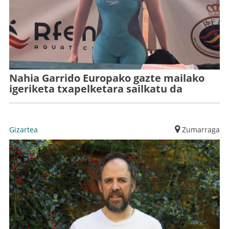
Nahia Garrido Europako gazte mailako
igeriketa txapelketara sailkatu da
Gizartea
Zumarraga