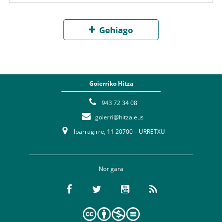
Gehiago
Goierriko Hitza
943 72 34 08
goierri@hitza.eus
Iparragirre, 11 20700 – URRETXU
Nor gara