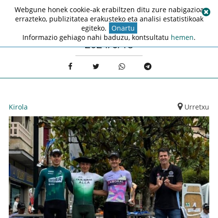
Webgune honek cookie-ak erabiltzen ditu zure nabigazioa
errazteko, publizitatea erakusteko eta analisi estatistikoak
egiteko.
Onartu
Informazio gehiago nahi baduzu, kontsultatu
hemen
.
2024/6/18
Kirola
Urretxu