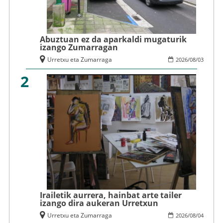
Abuztuan ez da aparkaldi mugaturik
izango Zumarragan
Urretxu eta Zumarraga
2026
/
08
/
03
2
Irailetik aurrera, hainbat arte tailer
izango dira aukeran Urretxun
Urretxu eta Zumarraga
2026
/
08
/
04