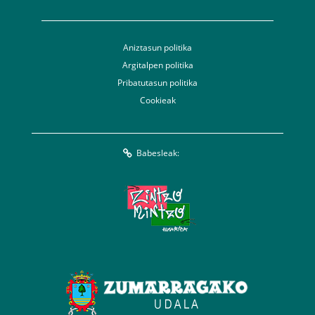
Aniztasun politika
Argitalpen politika
Pribatutasun politika
Cookieak
Babesleak: