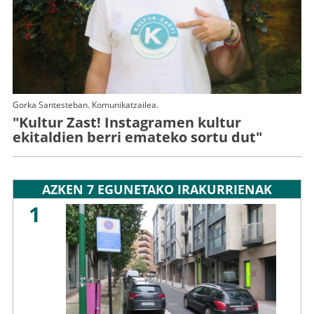
Gorka Santesteban. Komunikatzailea.
"Kultur Zast! Instagramen kultur
ekitaldien berri emateko sortu dut"
AZKEN 7 EGUNETAKO IRAKURRIENAK
1