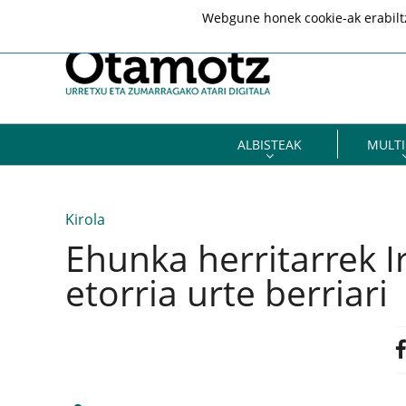
Webgune honek cookie-ak erabiltze
ALBISTEAK
MULTI
Kirola
Ehunka herritarrek 
etorria urte berriari