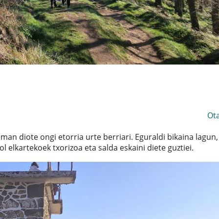
Ot
man diote ongi etorria urte berriari. Eguraldi bikaina lagun,
l elkartekoek txorizoa eta salda eskaini diete guztiei.