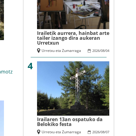
Irailetik aurrera, hainbat arte
tailer izango dira aukeran
Urretxun
Urretxu eta Zumarraga
2026
/
08
/
04
4
amotz
Irailaren 13an ospatuko da
Belokiko festa
Urretxu eta Zumarraga
2026
/
08
/
07