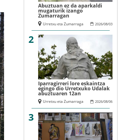
Abuztuan ez da aparkaldi
mugaturik izango
Zumarragan
Urretxu eta Zumarraga
2026
/
08
/
03
2
Iparragirreri lore eskaintza
egingo dio Urretxuko Udalak
abuztuaren 12an
Urretxu eta Zumarraga
2026
/
08
/
06
3