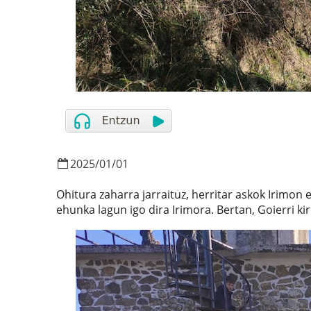
2025
/
01
/
01
Ohitura zaharra jarraituz, herritar askok Irimon e
ehunka lagun igo dira Irimora. Bertan, Goierri kiro