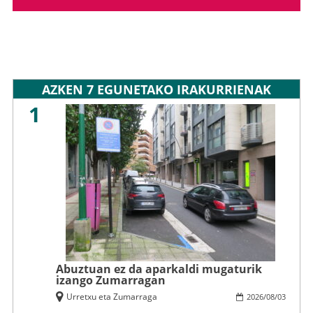
AZKEN 7 EGUNETAKO IRAKURRIENAK
1
Abuztuan ez da aparkaldi mugaturik
izango Zumarragan
Urretxu eta Zumarraga
2026
/
08
/
03