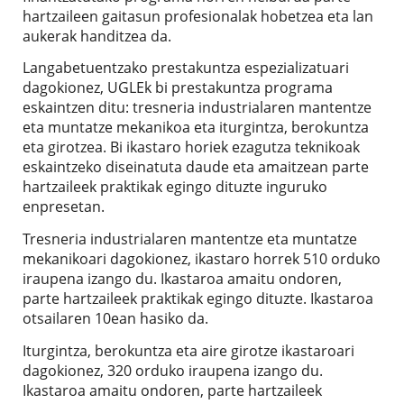
hartzaileen gaitasun profesionalak hobetzea eta lan
aukerak handitzea da.
Langabetuentzako prestakuntza espezializatuari
dagokionez, UGLEk bi prestakuntza programa
eskaintzen ditu: tresneria industrialaren mantentze
eta muntatze mekanikoa eta iturgintza, berokuntza
eta girotzea. Bi ikastaro horiek ezagutza teknikoak
eskaintzeko diseinatuta daude eta amaitzean parte
hartzaileek praktikak egingo dituzte inguruko
enpresetan.
Tresneria industrialaren mantentze eta muntatze
mekanikoari dagokionez, ikastaro horrek 510 orduko
iraupena izango du. Ikastaroa amaitu ondoren,
parte hartzaileek praktikak egingo dituzte. Ikastaroa
otsailaren 10ean hasiko da.
Iturgintza, berokuntza eta aire girotze ikastaroari
dagokionez, 320 orduko iraupena izango du.
Ikastaroa amaitu ondoren, parte hartzaileek