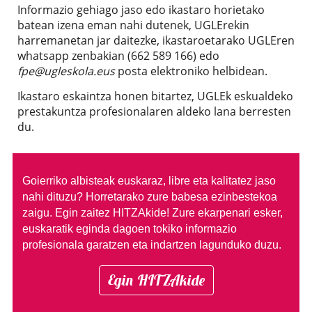
Informazio gehiago jaso edo ikastaro horietako
batean izena eman nahi dutenek, UGLErekin
harremanetan jar daitezke, ikastaroetarako UGLEren
whatsapp zenbakian (662 589 166) edo
fpe@ugleskola.eus
posta elektroniko helbidean.
Ikastaro eskaintza honen bitartez, UGLEk eskualdeko
prestakuntza profesionalaren aldeko lana berresten
du.
Goierriko albisteak euskaraz, libre eta kalitatez jaso
nahi dituzu?
Horretarako zure babesa ezinbestekoa
zaigu. Egin zaitez HITZAkide!
Zure ekarpenari esker,
euskaratik eginda dagoen tokiko informazio
profesionala garatzen eta indartzen lagunduko duzu.
Egin HITZAkide