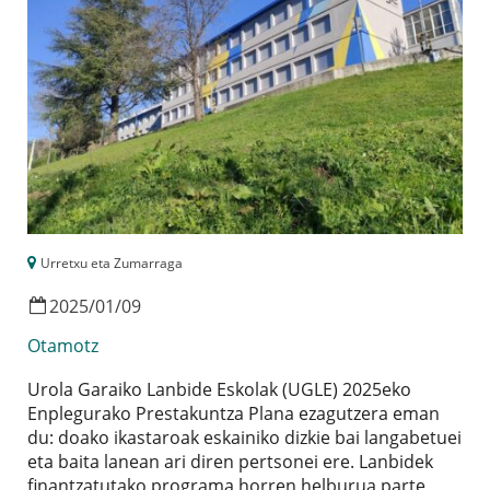
Urretxu eta Zumarraga
2025
/
01
/
09
Otamotz
Urola Garaiko Lanbide Eskolak (UGLE) 2025eko
Enplegurako Prestakuntza Plana ezagutzera eman
du: doako ikastaroak eskainiko dizkie bai langabetuei
eta baita lanean ari diren pertsonei ere. Lanbidek
finantzatutako programa horren helburua parte