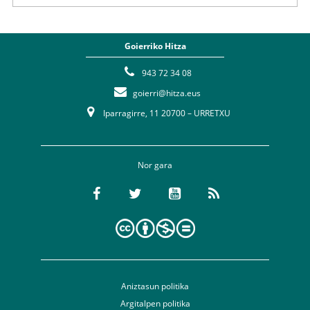
Goierriko Hitza
943 72 34 08
goierri@hitza.eus
Iparragirre, 11 20700 – URRETXU
Nor gara
Aniztasun politika
Argitalpen politika