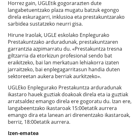
Horrez gain, UGLEtik gogorarazten dute
langabetuentzako plaza mugatu batzuk egongo
direla eskuragarri, inklusioa eta prestakuntzarako
sarbidea sustatzeko neurri gisa.
Hirune Iraolak, UGLE eskolako Enplegurako
Prestakuntzako arduradunak, prestakuntzaren
garrantzia azpimarratu du. «Prestakuntza tresna
giltzarria da etorkizun profesional sendo bat
eraikitzeko, bai lan merkatuan lehiakorra izaten
jarraitzeko, bai enplegagarritasun handia duten
sektoreetan aukera berriak aurkitzeko».
UGLEko Enplegurako Prestakuntza arduradunak
ikastaro hauek guztiak doakoak direla eta ia guztiak
arratsaldez emango direla ere gogoratu du. Izan ere,
langabeentzako ikastaroak 15:00etatik aurrera
emango dira eta lanean ari direnentzako ikastaroak,
berriz, 18:00etatik aurrera.
Izen-ematea