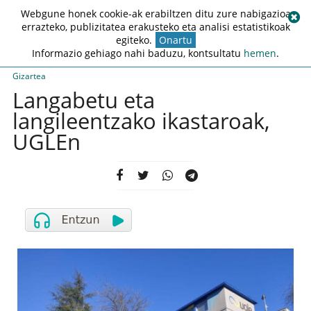
Webgune honek cookie-ak erabiltzen ditu zure nabigazioa
errazteko, publizitatea erakusteko eta analisi estatistikoak
egiteko.
Onartu
Informazio gehiago nahi baduzu, kontsultatu
hemen
.
Gizartea
Langabetu eta
langileentzako ikastaroak,
UGLEn