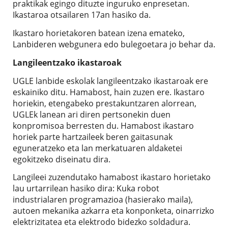
praktikak egingo dituzte inguruko enpresetan.
Ikastaroa otsailaren 17an hasiko da.
Ikastaro horietakoren batean izena emateko,
Lanbideren webgunera edo bulegoetara jo behar da.
Langileentzako ikastaroak
UGLE lanbide eskolak langileentzako ikastaroak ere
eskainiko ditu. Hamabost, hain zuzen ere. Ikastaro
horiekin, etengabeko prestakuntzaren alorrean,
UGLEk lanean ari diren pertsonekin duen
konpromisoa berresten du. Hamabost ikastaro
horiek parte hartzaileek beren gaitasunak
eguneratzeko eta lan merkatuaren aldaketei
egokitzeko diseinatu dira.
Langileei zuzendutako hamabost ikastaro horietako
lau urtarrilean hasiko dira: Kuka robot
industrialaren programazioa (hasierako maila),
autoen mekanika azkarra eta konponketa, oinarrizko
elektrizitatea eta elektrodo bidezko soldadura.