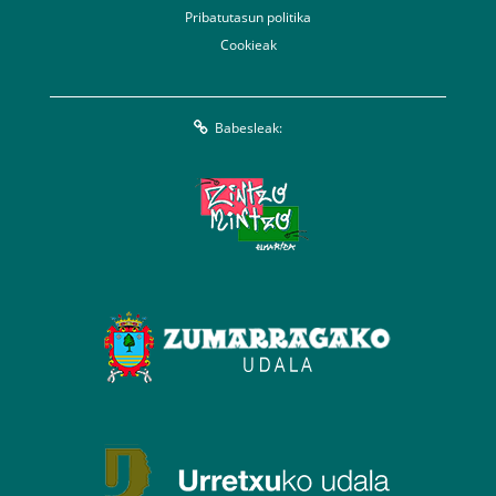
Pribatutasun politika
Cookieak
Babesleak: