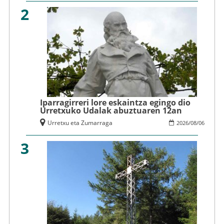
2
Iparragirreri lore eskaintza egingo dio
Urretxuko Udalak abuztuaren 12an
Urretxu eta Zumarraga
2026
/
08
/
06
3