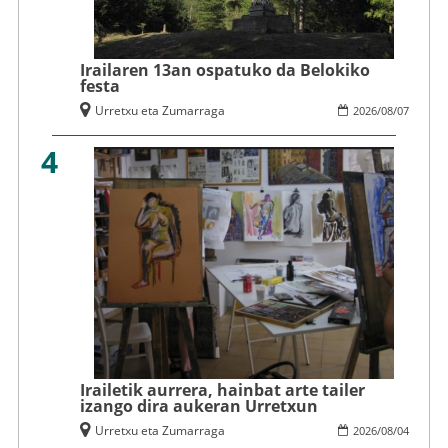
Irailaren 13an ospatuko da Belokiko
festa
Urretxu eta Zumarraga
2026
/
08
/
07
4
Irailetik aurrera, hainbat arte tailer
izango dira aukeran Urretxun
Urretxu eta Zumarraga
2026
/
08
/
04