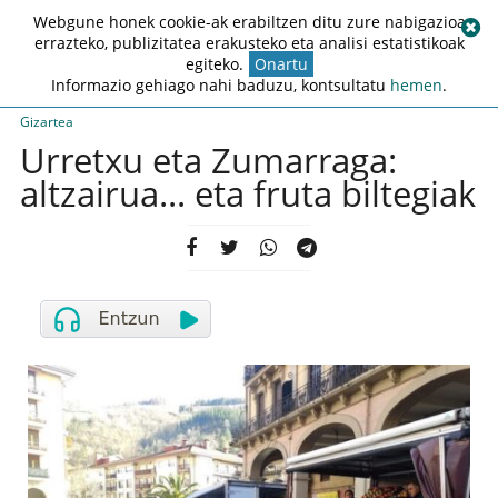
Webgune honek cookie-ak erabiltzen ditu zure nabigazioa
errazteko, publizitatea erakusteko eta analisi estatistikoak
egiteko.
Onartu
Informazio gehiago nahi baduzu, kontsultatu
hemen
.
Gizartea
Urretxu eta Zumarraga:
altzairua... eta fruta biltegiak