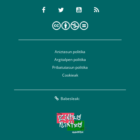
Aniztasun politika
Argitalpen politika
Pribatutasun politika
Cookieak
Babesleak: