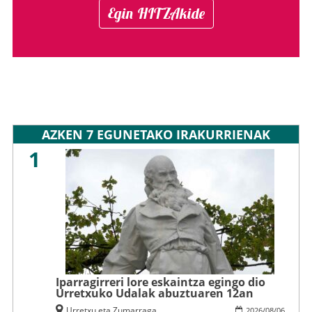
Egin HITZAkide
AZKEN 7 EGUNETAKO IRAKURRIENAK
1
Iparragirreri lore eskaintza egingo dio
Urretxuko Udalak abuztuaren 12an
Urretxu eta Zumarraga
2026
/
08
/
06