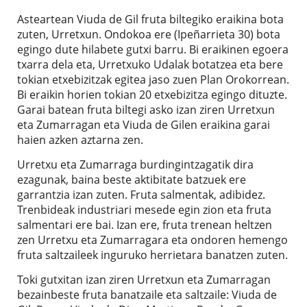
Asteartean Viuda de Gil fruta biltegiko eraikina bota
zuten, Urretxun. Ondokoa ere (Ipeñarrieta 30) bota
egingo dute hilabete gutxi barru. Bi eraikinen egoera
txarra dela eta, Urretxuko Udalak botatzea eta bere
tokian etxebizitzak egitea jaso zuen Plan Orokorrean.
Bi eraikin horien tokian 20 etxebizitza egingo dituzte.
Garai batean fruta biltegi asko izan ziren Urretxun
eta Zumarragan eta Viuda de Gilen eraikina garai
haien azken aztarna zen.
Urretxu eta Zumarraga burdingintzagatik dira
ezagunak, baina beste aktibitate batzuek ere
garrantzia izan zuten. Fruta salmentak, adibidez.
Trenbideak industriari mesede egin zion eta fruta
salmentari ere bai. Izan ere, fruta trenean heltzen
zen Urretxu eta Zumarragara eta ondoren hemengo
fruta saltzaileek inguruko herrietara banatzen zuten.
Toki gutxitan izan ziren Urretxun eta Zumarragan
bezainbeste fruta banatzaile eta saltzaile: Viuda de