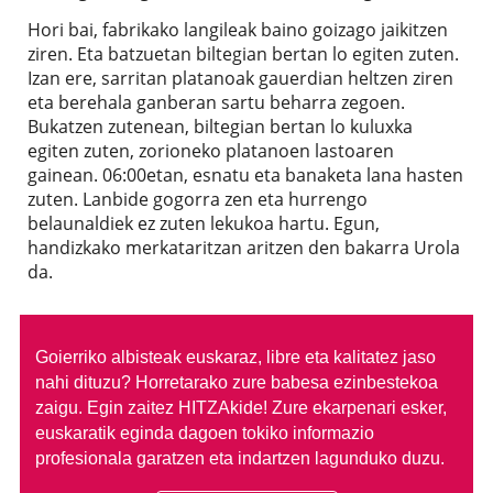
Hori bai, fabrikako langileak baino goizago jaikitzen
ziren. Eta batzuetan biltegian bertan lo egiten zuten.
Izan ere, sarritan platanoak gauerdian heltzen ziren
eta berehala ganberan sartu beharra zegoen.
Bukatzen zutenean, biltegian bertan lo kuluxka
egiten zuten, zorioneko platanoen lastoaren
gainean. 06:00etan, esnatu eta banaketa lana hasten
zuten. Lanbide gogorra zen eta hurrengo
belaunaldiek ez zuten lekukoa hartu. Egun,
handizkako merkataritzan aritzen den bakarra Urola
da.
Goierriko albisteak euskaraz, libre eta kalitatez jaso
nahi dituzu?
Horretarako zure babesa ezinbestekoa
zaigu. Egin zaitez HITZAkide!
Zure ekarpenari esker,
euskaratik eginda dagoen tokiko informazio
profesionala garatzen eta indartzen lagunduko duzu.