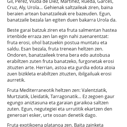
Gil, Perez, Viuda de Diez, Martinez, Rueda, Garces,
Cruz, Aly, Urola… Gehienak saltzaileak ziren, baina
beraien artean banatzaileak ere bazeuden. Egun,
banatzaile bezala lan egiten duen bakarra Urola da.
Beste garai batzuk ziren eta fruta salmentan hastea
irtenbide erraza zen lan egin nahi zuenarentzat:
fruta erosi, ohol batzuekin postua muntatu eta
saldu. Esan bezala, fruta trenean heltzen zen.
Ondoren, banatzaileek trena bera edo autobusa
erabiltzen zuten fruta banatzeko, furgonetak erosi
zituzten arte. Herrian, astoa eta gurdia edota atoia
zuen bizikleta erabiltzen zituzten, ibilgailuak erosi
aurretik.
Fruta Mediterraneotik heltzen zen: Valentziatik,
Murtziatik, Lleidatik, Tarragonatik… Ez zegoen gaur
egungo aniztasuna eta garaian garaikoa saltzen
zuten. Egun, negutegiei eta urrutitik ekartzen den
generoari esker, urte osoan denetik dago.
Fruta exotikoena platanoa zen. Baita zainketa