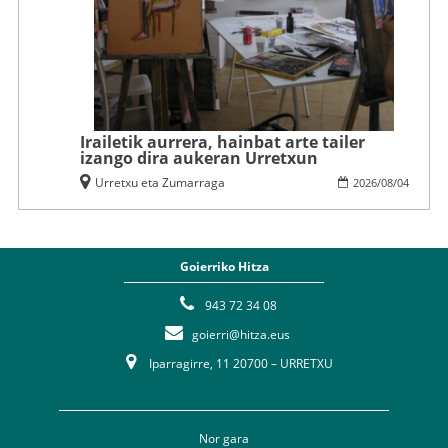
Irailetik aurrera, hainbat arte tailer
izango dira aukeran Urretxun
Urretxu eta Zumarraga
2026
/
08
/
04
Goierriko Hitza
943 72 34 08
goierri@hitza.eus
Iparragirre, 11 20700 – URRETXU
Nor gara