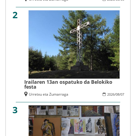
2
Irailaren 13an ospatuko da Belokiko
festa
Urretxu eta Zumarraga
2026
/
08
/
07
3