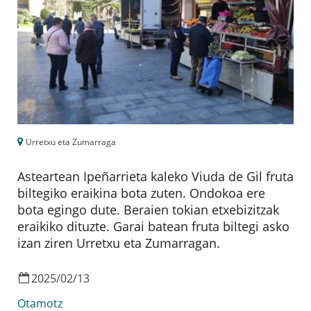
Urretxu eta Zumarraga
Asteartean Ipeñarrieta kaleko Viuda de Gil fruta
biltegiko eraikina bota zuten. Ondokoa ere
bota egingo dute. Beraien tokian etxebizitzak
eraikiko dituzte. Garai batean fruta biltegi asko
izan ziren Urretxu eta Zumarragan.
2025
/
02
/
13
Otamotz