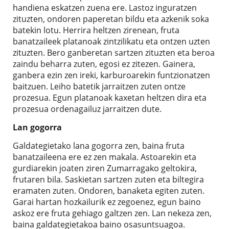
handiena eskatzen zuena ere. Lastoz inguratzen
zituzten, ondoren paperetan bildu eta azkenik soka
batekin lotu. Herrira heltzen zirenean, fruta
banatzaileek platanoak zintzilikatu eta ontzen uzten
zituzten. Bero ganberetan sartzen zituzten eta beroa
zaindu beharra zuten, egosi ez zitezen. Gainera,
ganbera ezin zen ireki, karburoarekin funtzionatzen
baitzuen. Leiho batetik jarraitzen zuten ontze
prozesua. Egun platanoak kaxetan heltzen dira eta
prozesua ordenagailuz jarraitzen dute.
Lan gogorra
Galdategietako lana gogorra zen, baina fruta
banatzaileena ere ez zen makala. Astoarekin eta
gurdiarekin joaten ziren Zumarragako geltokira,
frutaren bila. Saskietan sartzen zuten eta biltegira
eramaten zuten. Ondoren, banaketa egiten zuten.
Garai hartan hozkailurik ez zegoenez, egun baino
askoz ere fruta gehiago galtzen zen. Lan nekeza zen,
baina galdategietakoa baino osasuntsuagoa.