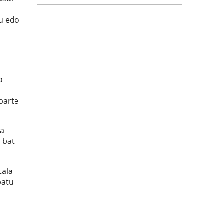
tu edo
a
parte
ea
 bat
tala
patu