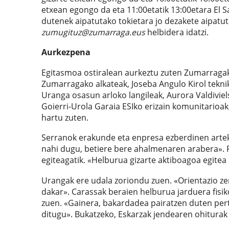
etxean egongo da eta 11:00etatik 13:00etara El S
dutenek aipatutako tokietara jo dezakete aipatu
zumugituz@zumarraga.eus
helbidera idatzi.
Aurkezpena
Egitasmoa ostiralean aurkeztu zuten Zumarragako
Zumarragako alkateak, Joseba Angulo Kirol tekni
Uranga osasun arloko langileak, Aurora Valdivie
Goierri-Urola Garaia ESIko erizain komunitarioak
hartu zuten.
Serranok erakunde eta enpresa ezberdinen arteko
nahi dugu, betiere bere ahalmenaren arabera». R
egiteagatik. «Helburua gizarte aktiboagoa egitea
Urangak ere udala zoriondu zuen. «Orientazio ze
dakar». Carassak beraien helburua jarduera fisi
zuen. «Gainera, bakardadea pairatzen duten pert
ditugu». Bukatzeko, Eskarzak jendearen ohiturak 