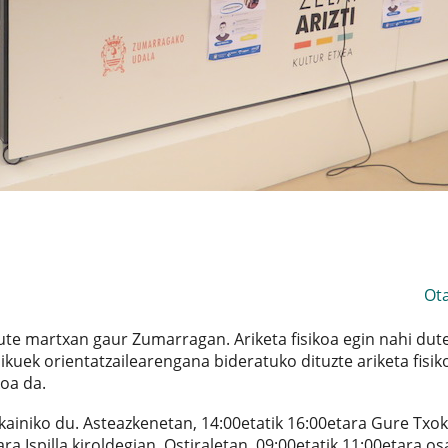
Ot
 dute martxan gaur Zumarragan. Ariketa fisikoa egin nahi dut
ikuek orientatzailearengana bideratuko dituzte ariketa fisik
oa da.
kainiko du. Asteazkenetan, 14:00etatik 16:00etara Gure Txo
ra Ispilla kiroldegian. Ostiraletan, 09:00etatik 11:00etara o