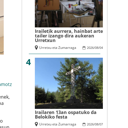
Irailetik aurrera, hainbat arte
tailer izango dira aukeran
Urretxun
Urretxu eta Zumarraga
2026
/
08
/
04
4
amotz
enek,
oa
Irailaren 13an ospatuko da
Belokiko festa
ko
Urretxu eta Zumarraga
2026
/
08
/
07
sasun