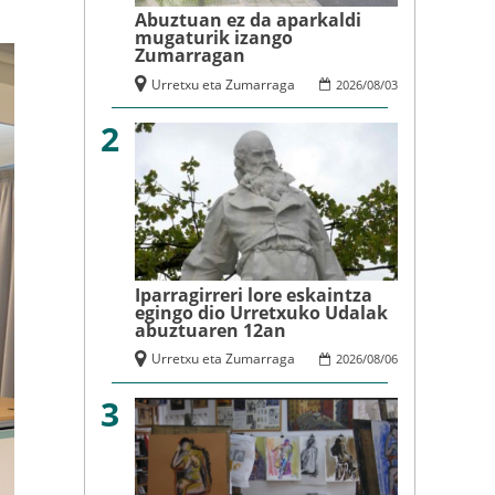
Abuztuan ez da aparkaldi
mugaturik izango
Zumarragan
Urretxu eta Zumarraga
2026
/
08
/
03
2
Iparragirreri lore eskaintza
egingo dio Urretxuko Udalak
abuztuaren 12an
Urretxu eta Zumarraga
2026
/
08
/
06
3