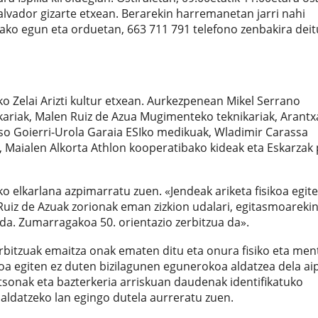
alvador gizarte etxean. Berarekin harremanetan jarri nahi
tako egun eta orduetan, 663 711 791 telefono zenbakira dei
 Zelai Arizti kultur etxean. Aurkezpenean Mikel Serrano
kariak, Malen Ruiz de Azua Mugimenteko teknikariak, Arantx
lso Goierri-Urola Garaia ESIko medikuak, Wladimir Carassa
, Maialen Alkorta Athlon kooperatibako kideak eta Eskarzak 
 elkarlana azpimarratu zuen. «Jendeak ariketa fisikoa egit
uiz de Azuak zorionak eman zizkion udalari, egitasmoarekin
 da. Zumarragakoa 50. orientazio zerbitzua da».
rbitzuak emaitza onak ematen ditu eta onura fisiko eta men
koa egiten ez duten bizilagunen egunerokoa aldatzea dela ai
sonak eta bazterkeria arriskuan daudenak identifikatuko
aldatzeko lan egingo dutela aurreratu zuen.