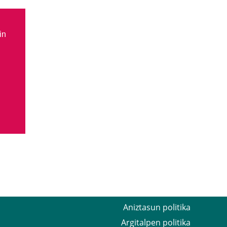
in
Aniztasun politika
Argitalpen politika