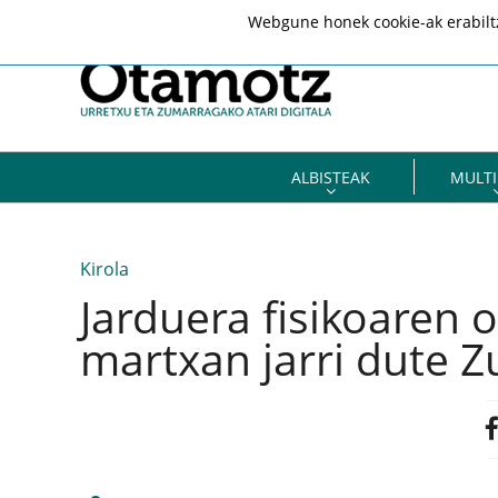
Webgune honek cookie-ak erabiltze
ALBISTEAK
MULTI
Kirola
Jarduera fisikoaren o
martxan jarri dute 