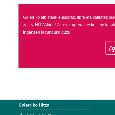
Goierriko albisteak euskaraz, libre eta kalitatez ja
zaitez HITZAkide!
Zure ekarpenari esker, euskarat
indartzen lagunduko duzu.
Eg
Goierriko Hitza