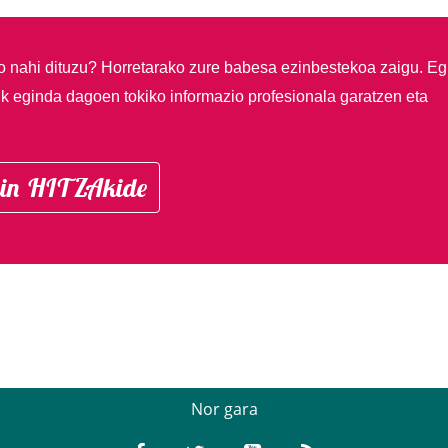
so nahi dituzu?
Horretarako zure babesa ezinbestekoa zaigu. Eg
ik eginda dagoen tokiko informazio profesionala garatzen eta
in HITZAkide
Nor gara