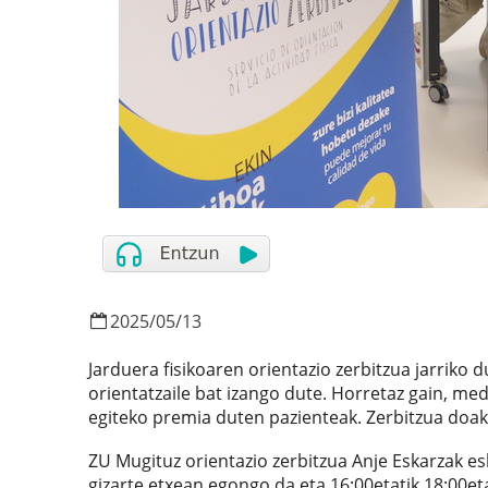
2025
/
05
/
13
Jarduera fisikoaren orientazio zerbitzua jarriko
orientatzaile bat izango dute. Horretaz gain, med
egiteko premia duten pazienteak. Zerbitzua doak
ZU Mugituz orientazio zerbitzua Anje Eskarzak es
gizarte etxean egongo da eta 16:00etatik 18:00eta