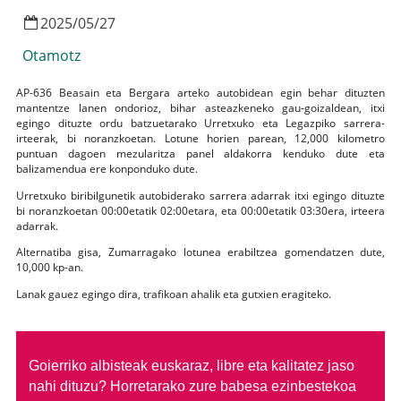
2025
/
05
/
27
Otamotz
AP-636
Beasain eta Bergara arteko autobidean egin behar dituzten
mantentze lanen ondorioz, bihar asteazkeneko gau-goizaldean, itxi
egingo dituzte ordu batzuetarako Urretxuko eta Legazpiko sarrera-
irteerak, bi noranzkoetan. Lotune horien parean, 12,000 kilometro
puntuan dagoen m
e
zularitza panel aldakorra kenduko dute eta
balizamendua ere konponduko dute.
Urretxuko biribilgunetik autobiderako sarrera adarrak itxi egingo dituzte
bi noranzkoetan 00:00etatik 02:00etara, eta 00:00etatik 03:30era, irteera
adarrak.
Alternatiba gisa, Zumarragako lotunea erabiltzea gomendatzen dute,
10,000 kp-an.
Lanak gauez egingo dira, trafikoan ahalik eta gutxien eragiteko.
Goierriko albisteak euskaraz, libre eta kalitatez jaso
nahi dituzu?
Horretarako zure babesa ezinbestekoa