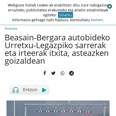
Webgune honek cookie-ak erabiltzen ditu zure nabigazioa
errazteko, publizitatea erakusteko eta analisi estatistikoak
egiteko.
Onartu
Informazio gehiago nahi baduzu, kontsultatu
hemen
.
Gizartea
Beasain-Bergara autobideko
Urretxu-Legazpiko sarrerak
eta irteerak itxita, asteazken
goizaldean