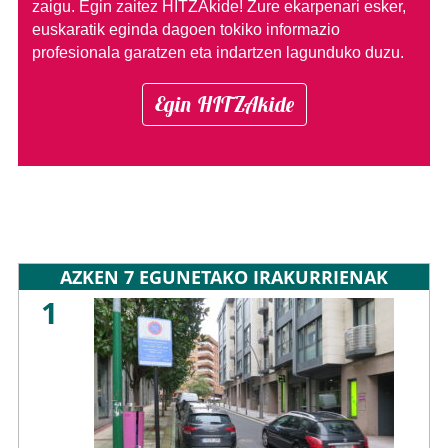
zaigu. Egin zaitez HITZAkide!
Zure ekarpenari esker,
euskaratik eginda dagoen tokiko informazio
profesionala garatzen eta indartzen lagunduko duzu.
Egin HITZAkide
AZKEN 7 EGUNETAKO IRAKURRIENAK
1