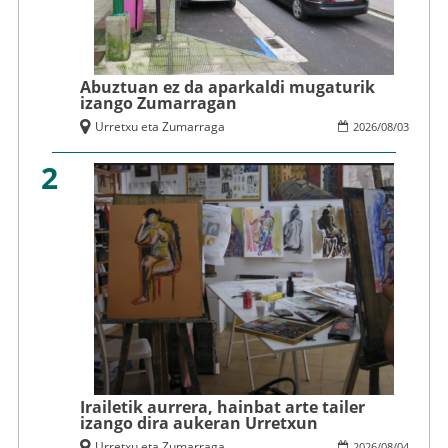
Abuztuan ez da aparkaldi mugaturik
izango Zumarragan
Urretxu eta Zumarraga
2026
/
08
/
03
2
Irailetik aurrera, hainbat arte tailer
izango dira aukeran Urretxun
Urretxu eta Zumarraga
2026
/
08
/
04