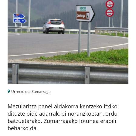
Urretxu eta Zumarraga
Mezularitza panel aldakorra kentzeko itxiko
dituzte bide adarrak, bi noranzkoetan, ordu
batzuetarako. Zumarragako lotunea erabili
beharko da.