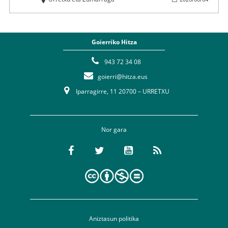
Goierriko Hitza
943 72 34 08
goierri@hitza.eus
Iparragirre, 11 20700 – URRETXU
Nor gara
Aniztasun politika