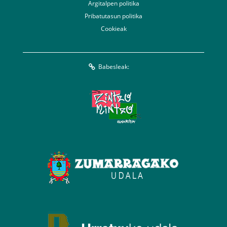
Argitalpen politika
Pribatutasun politika
Cookieak
Babesleak: