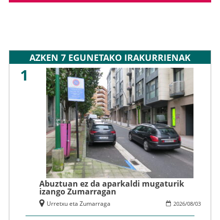
AZKEN 7 EGUNETAKO IRAKURRIENAK
1
Abuztuan ez da aparkaldi mugaturik
izango Zumarragan
Urretxu eta Zumarraga
2026
/
08
/
03