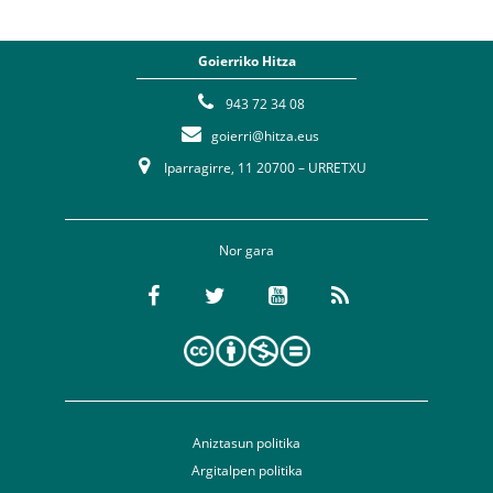
Goierriko Hitza
943 72 34 08
goierri@hitza.eus
Iparragirre, 11 20700 – URRETXU
Nor gara
Aniztasun politika
Argitalpen politika