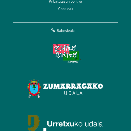
Pribatutasun politika
Cookieak
Babesleak: