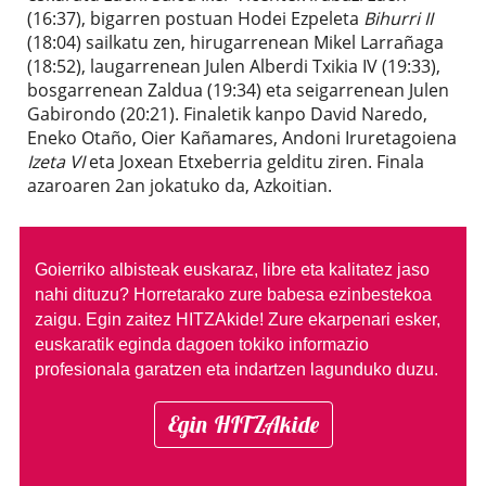
(16:37), bigarren postuan Hodei Ezpeleta
Bihurri II
(18:04) sailkatu zen, hirugarrenean Mikel Larrañaga
(18:52), laugarrenean Julen Alberdi Txikia IV (19:33),
bosgarrenean Zaldua (19:34) eta seigarrenean Julen
Gabirondo (20:21). Finaletik kanpo David Naredo,
Eneko Otaño, Oier Kañamares, Andoni Iruretagoiena
Izeta VI
eta Joxean Etxeberria gelditu ziren. Finala
azaroaren 2an jokatuko da, Azkoitian.
Goierriko albisteak euskaraz, libre eta kalitatez jaso
nahi dituzu?
Horretarako zure babesa ezinbestekoa
zaigu. Egin zaitez HITZAkide!
Zure ekarpenari esker,
euskaratik eginda dagoen tokiko informazio
profesionala garatzen eta indartzen lagunduko duzu.
Egin HITZAkide