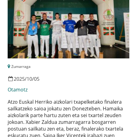
Zumarraga
2025
/
10
/
05
Otamotz
Atzo Euskal Herriko aizkolari txapelketako finalera
sailkatzeko saioa jokatu zen Donezteben. Hamaika
aizkolarik parte hartu zuten eta sei txartel zeuden
jokoan. Xabier Zaldua zumarragarra bosgarren
postuan sailkatu zen eta, beraz, finalerako txartela
eskuratu zuen. Saioa Iker Vicentek irabazi zuen