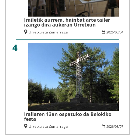
Irailetik aurrera, hainbat arte tailer
izango dira aukeran Urretxun
Urretxu eta Zumarraga
2026
/
08
/
04
4
Irailaren 13an ospatuko da Belokiko
festa
Urretxu eta Zumarraga
2026
/
08
/
07