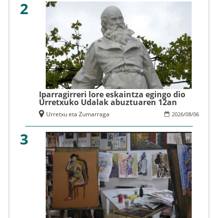
2
Iparragirreri lore eskaintza egingo dio
Urretxuko Udalak abuztuaren 12an
Urretxu eta Zumarraga
2026
/
08
/
06
3