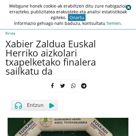
Webgune honek cookie-ak erabiltzen ditu zure nabigazioa
errazteko, publizitatea erakusteko eta analisi estatistikoak
egiteko.
Onartu
Informazio gehiago nahi baduzu, kontsultatu
hemen
.
Kirola
Xabier Zaldua Euskal
Herriko aizkolari
txapelketako finalera
sailkatu da