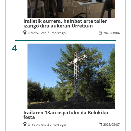
Irailetik aurrera, hainbat arte tailer
izango dira aukeran Urretxun
Urretxu eta Zumarraga
2026
/
08
/
04
4
Irailaren 13an ospatuko da Belokiko
festa
Urretxu eta Zumarraga
2026
/
08
/
07