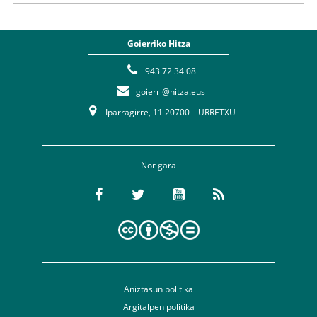
Goierriko Hitza
943 72 34 08
goierri@hitza.eus
Iparragirre, 11 20700 – URRETXU
Nor gara
Aniztasun politika
Argitalpen politika