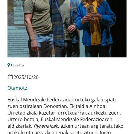
Urretxu
2025
/
10
/
20
Otamotz
Euskal Mendizale Federazioak urteko gala ospatu
zuen ostiralean Donostian. Ekitaldia Ainhoa
Urretabizkaia kazetari urretxuarrak aurkeztu zuen.
Urtero bezala, Euskal Mendizale Federazioaren
aldizkariak,
Pyrenaica
k, azken urtean argitaratutako
artikulu eta argazki onenak saritu zituen. Iñigo