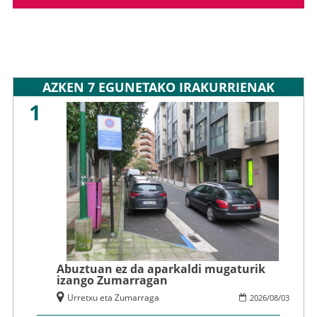
AZKEN 7 EGUNETAKO IRAKURRIENAK
1
Abuztuan ez da aparkaldi mugaturik
izango Zumarragan
Urretxu eta Zumarraga
2026
/
08
/
03