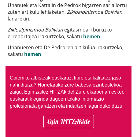
Unanuek eta Kattalin de Pedrok bigarren saria lortu
zuten artikulu lehiaketan,
Zikloalpinismoa Bolivian
lanarekin.
Zikloalpinismoa Bolivian
egitasmoari buruzko
erreportajea irakurtzeko, sakatu
hemen
.
Unanueren eta De Pedroren artikulua irakurtzeko,
sakatu
hemen
.
Goierriko albisteak euskaraz, libre eta kalitatez jaso
nahi dituzu?
Horretarako zure babesa ezinbestekoa
zaigu. Egin zaitez HITZAkide!
Zure ekarpenari esker,
euskaratik eginda dagoen tokiko informazio
profesionala garatzen eta indartzen lagunduko duzu.
Egin HITZAkide