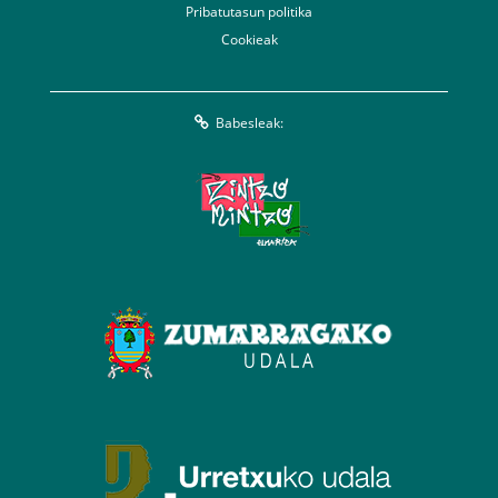
Pribatutasun politika
Cookieak
Babesleak: