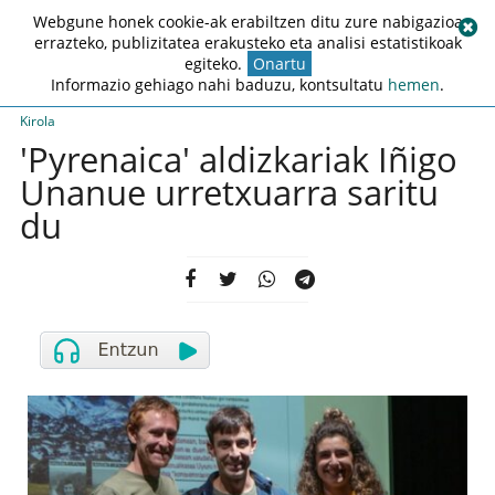
Webgune honek cookie-ak erabiltzen ditu zure nabigazioa
errazteko, publizitatea erakusteko eta analisi estatistikoak
egiteko.
Onartu
Informazio gehiago nahi baduzu, kontsultatu
hemen
.
Kirola
'Pyrenaica' aldizkariak Iñigo
Unanue urretxuarra saritu
du