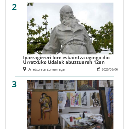
2
Iparragirreri lore eskaintza egingo dio
Urretxuko Udalak abuztuaren 12an
Urretxu eta Zumarraga
2026
/
08
/
06
3