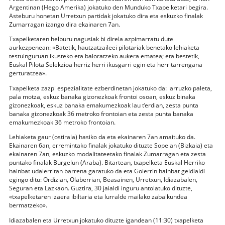
Argentinan (Hego Amerika) jokatuko den Munduko Txapelketari begira.
Asteburu honetan Urretxun partidak jokatuko dira eta eskuzko finalak
Zumarragan izango dira ekainaren 7an.
Txapelketaren helburu nagusiak bi direla azpimarratu dute
aurkezpenean: «Batetik, hautzatzaileei pilotariak benetako lehiaketa
testuinguruan ikusteko eta baloratzeko aukera ematea; eta bestetik,
Euskal Pilota Selekzioa herriz herri ikusgarri egin eta herritarrengana
gerturatzea».
Txapelketa zazpi espezialitate ezberdinetan jokatuko da: larruzko paleta,
pala motza, eskuz banaka gizonezkoak frontoi osoan, eskuz binaka
gizonezkoak, eskuz banaka emakumezkoak lau t’erdian, zesta punta
banaka gizonezkoak 36 metroko frontoian eta zesta punta banaka
emakumezkoak 36 metroko frontoian.
Lehiaketa gaur (ostirala) hasiko da eta ekainaren 7an amaituko da.
Ekainaren 6an, erremintako finalak jokatuko dituzte Sopelan (Bizkaia) eta
ekainaren 7an, eskuzko modalitateetako finalak Zumarragan eta zesta
puntako finalak Burgelun (Araba). Bitartean, txapelketa Euskal Herriko
hainbat udalerritan barrena garatuko da eta Goierrin hainbat geldialdi
egingo ditu: Ordizian, Olaberrian, Beasainen, Urretxun, Idiazabalen,
Seguran eta Lazkaon. Guztira, 30 jaialdi inguru antolatuko dituzte,
«txapelketaren izaera ibiltaria eta lurralde mailako zabalkundea
bermatzeko».
Idiazabalen eta Urretxun jokatuko dituzte igandean (11:30) txapelketa