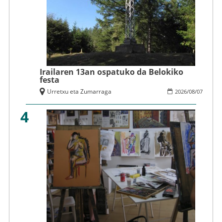
Irailaren 13an ospatuko da Belokiko
festa
Urretxu eta Zumarraga
2026
/
08
/
07
4