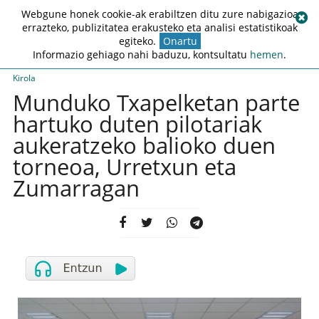
Webgune honek cookie-ak erabiltzen ditu zure nabigazioa
errazteko, publizitatea erakusteko eta analisi estatistikoak
egiteko.
Onartu
Informazio gehiago nahi baduzu, kontsultatu
hemen
.
Kirola
Munduko Txapelketan parte
hartuko duten pilotariak
aukeratzeko balioko duen
torneoa, Urretxun eta
Zumarragan