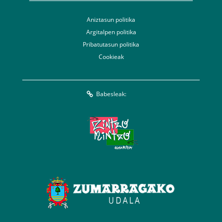
Aniztasun politika
Argitalpen politika
Pribatutasun politika
Cookieak
Babesleak: