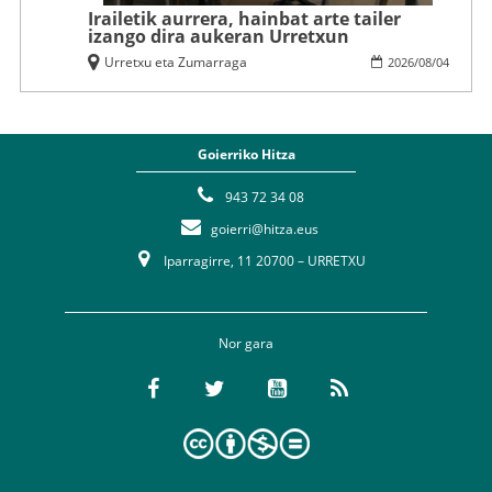
Irailetik aurrera, hainbat arte tailer
izango dira aukeran Urretxun
Urretxu eta Zumarraga
2026
/
08
/
04
Goierriko Hitza
943 72 34 08
goierri@hitza.eus
Iparragirre, 11 20700 – URRETXU
Nor gara