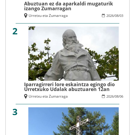
Abuztuan ez da aparkaldi mugaturik
izango Zumarragan
Urretxu eta Zumarraga
2026
/
08
/
03
2
Iparragirreri lore eskaintza egingo dio
Urretxuko Udalak abuztuaren 12an
Urretxu eta Zumarraga
2026
/
08
/
06
3