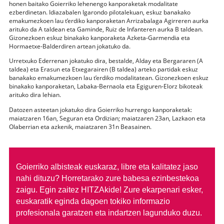
honen baitako Goierriko lehenengo kanporaketak modalitate
ezberdinetan. Idiazabalen Igarondo pilotalekuan, eskuz banakako
emakumezkoen lau t’erdiko kanporaketan Arrizabalaga Agirreren aurka
arituko da A taldean eta Gaminde, Ruiz de Infanteren aurka B taldean.
Gizonezkoen eskuz binakako kanporaketa Azketa-Garmendia eta
Hormaetxe-Balderdiren artean jokatuko da.
Urretxuko Ederrenan jokatuko dira, bestalde, Alday eta Bergararen (A
taldea) eta Erasun eta Etxegarairen (B taldea) arteko partidak eskuz
banakako emakumezkoen lau t’erdiko modalitatean. Gizonezkoen eskuz
binakako kanporaketan, Labaka-Bernaola eta Egiguren-Elorz bikoteak
arituko dira lehian.
Datozen asteetan jokatuko dira Goierriko hurrengo kanporaketak:
maiatzaren 16an, Seguran eta Ordizian; maiatzaren 23an, Lazkaon eta
Olaberrian eta azkenik, maiatzaren 31n Beasainen.
Goierriko albisteak euskaraz, libre eta kalitatez jaso
nahi dituzu?
Horretarako zure babesa ezinbestekoa
zaigu. Egin zaitez HITZAkide!
Zure ekarpenari esker,
euskaratik eginda dagoen tokiko informazio
profesionala garatzen eta indartzen lagunduko duzu.