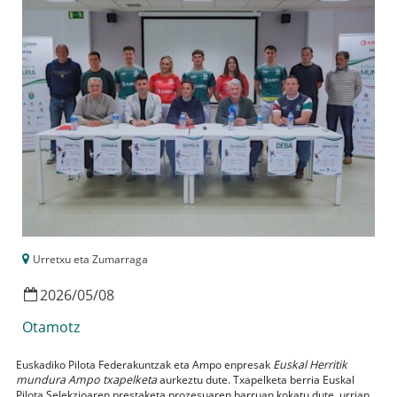
Urretxu eta Zumarraga
2026
/
05
/
08
Otamotz
Euskadiko Pilota Federakuntzak eta Ampo enpresak
Euskal Herritik
mundura Ampo txapelketa
aurkeztu dute. Txapelketa berria Euskal
Pilota Selekzioaren prestaketa prozesuaren barruan kokatu dute, urrian