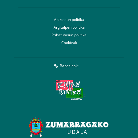
Aniztasun politika
Argitalpen politika
Pribatutasun politika
Cookieak
Babesleak: