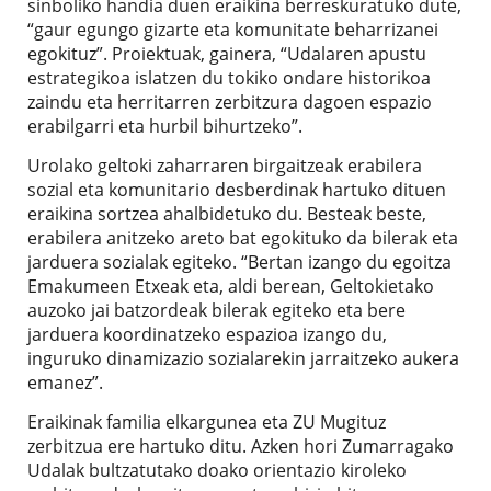
sinboliko handia duen eraikina berreskuratuko dute,
“gaur egungo gizarte eta komunitate beharrizanei
egokituz”. Proiektuak, gainera, “Udalaren apustu
estrategikoa islatzen du tokiko ondare historikoa
zaindu eta herritarren zerbitzura dagoen espazio
erabilgarri eta hurbil bihurtzeko”.
Urolako geltoki zaharraren birgaitzeak erabilera
sozial eta komunitario desberdinak hartuko dituen
eraikina sortzea ahalbidetuko du. Besteak beste,
erabilera anitzeko areto bat egokituko da bilerak eta
jarduera sozialak egiteko. “Bertan izango du egoitza
Emakumeen Etxeak eta, aldi berean, Geltokietako
auzoko jai batzordeak bilerak egiteko eta bere
jarduera koordinatzeko espazioa izango du,
inguruko dinamizazio sozialarekin jarraitzeko aukera
emanez”.
Eraikinak familia elkargunea eta ZU Mugituz
zerbitzua ere hartuko ditu. Azken hori Zumarragako
Udalak bultzatutako doako orientazio kiroleko