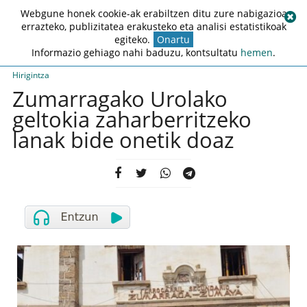
Webgune honek cookie-ak erabiltzen ditu zure nabigazioa
errazteko, publizitatea erakusteko eta analisi estatistikoak
egiteko.
Onartu
Informazio gehiago nahi baduzu, kontsultatu
hemen
.
Hirigintza
Zumarragako Urolako
geltokia zaharberritzeko
lanak bide onetik doaz