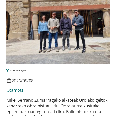
Zumarraga
2026
/
05
/
08
Otamotz
Mikel Serrano Zumarragako alkateak Urolako geltoki
zaharreko obra bisitatu du. Obra aurreikusitako
epeen barruan egiten ari dira. Balio historiko eta