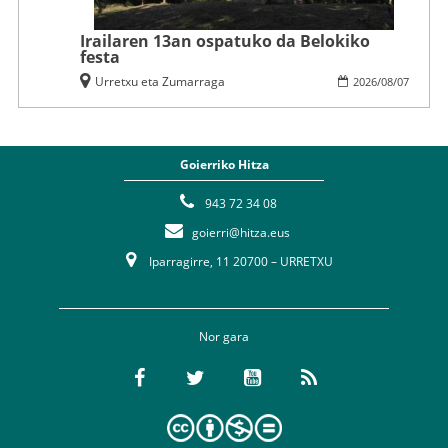
Irailaren 13an ospatuko da Belokiko
festa
Urretxu eta Zumarraga
2026
/
08
/
07
Goierriko Hitza
943 72 34 08
goierri@hitza.eus
Iparragirre, 11 20700 – URRETXU
Nor gara