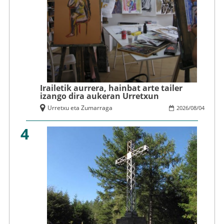
Irailetik aurrera, hainbat arte tailer
izango dira aukeran Urretxun
Urretxu eta Zumarraga
2026
/
08
/
04
4