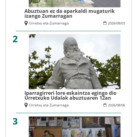
Abuztuan ez da aparkaldi mugaturik
izango Zumarragan
Urretxu eta Zumarraga
2026
/
08
/
03
2
Iparragirreri lore eskaintza egingo dio
Urretxuko Udalak abuztuaren 12an
Urretxu eta Zumarraga
2026
/
08
/
06
3