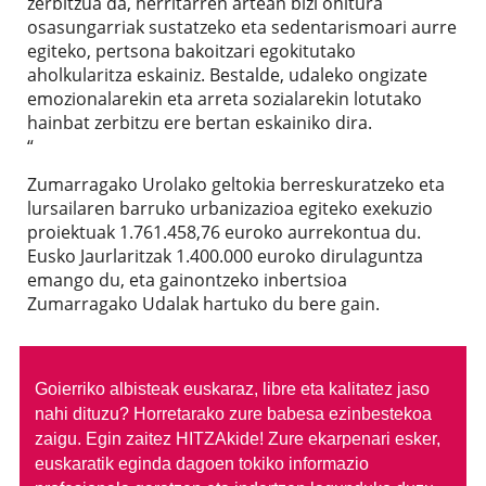
zerbitzua da, herritarren artean bizi ohitura
osasungarriak sustatzeko eta sedentarismoari aurre
egiteko, pertsona bakoitzari egokitutako
aholkularitza eskainiz. Bestalde, udaleko ongizate
emozionalarekin eta arreta sozialarekin lotutako
hainbat zerbitzu ere bertan eskainiko dira.
“
Zumarragako Urolako geltokia berreskuratzeko eta
lursailaren barruko urbanizazioa egiteko exekuzio
proiektuak 1.761.458,76 euroko aurrekontua du.
Eusko Jaurlaritzak 1.400.000 euroko dirulaguntza
emango du, eta gainontzeko inbertsioa
Zumarragako Udalak hartuko du bere gain.
Goierriko albisteak euskaraz, libre eta kalitatez jaso
nahi dituzu?
Horretarako zure babesa ezinbestekoa
zaigu. Egin zaitez HITZAkide!
Zure ekarpenari esker,
euskaratik eginda dagoen tokiko informazio