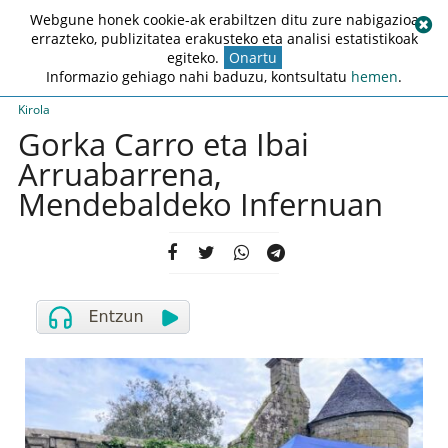
Webgune honek cookie-ak erabiltzen ditu zure nabigazioa
errazteko, publizitatea erakusteko eta analisi estatistikoak
egiteko.
Onartu
Informazio gehiago nahi baduzu, kontsultatu
hemen
.
Kirola
Gorka Carro eta Ibai
Arruabarrena,
Mendebaldeko Infernuan