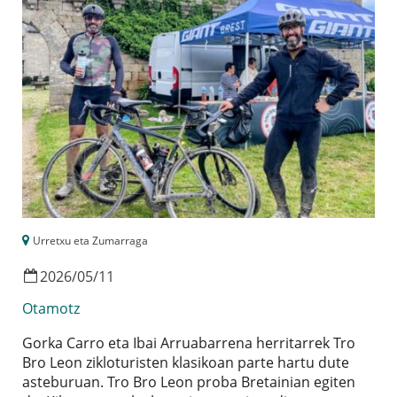
Urretxu eta Zumarraga
2026
/
05
/
11
Otamotz
Gorka Carro eta Ibai Arruabarrena herritarrek Tro
Bro Leon zikloturisten klasikoan parte hartu dute
asteburuan. Tro Bro Leon proba Bretainian egiten