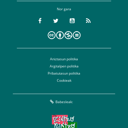
Nor gara
Aniztasun politika
Argitalpen politika
Pribatutasun politika
Cookieak
Babesleak: