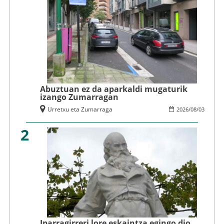
Abuztuan ez da aparkaldi mugaturik
izango Zumarragan
Urretxu eta Zumarraga
2026
/
08
/
03
2
Iparragirreri lore eskaintza egingo dio