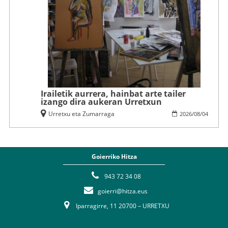
Irailetik aurrera, hainbat arte tailer
izango dira aukeran Urretxun
Urretxu eta Zumarraga
2026
/
08
/
04
Goierriko Hitza
943 72 34 08
goierri@hitza.eus
Iparragirre, 11 20700 – URRETXU