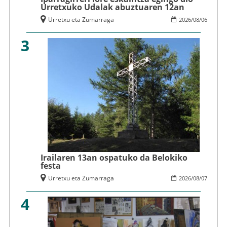
Urretxuko Udalak abuztuaren 12an
Urretxu eta Zumarraga
2026
/
08
/
06
3
Irailaren 13an ospatuko da Belokiko
festa
Urretxu eta Zumarraga
2026
/
08
/
07
4