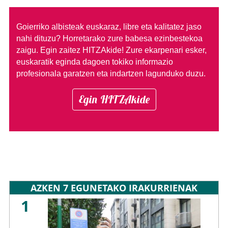
Goierriko albisteak euskaraz, libre eta kalitatez jaso
nahi dituzu?
Horretarako zure babesa ezinbestekoa
zaigu. Egin zaitez HITZAkide!
Zure ekarpenari esker,
euskaratik eginda dagoen tokiko informazio
profesionala garatzen eta indartzen lagunduko duzu.
Egin HITZAkide
AZKEN 7 EGUNETAKO IRAKURRIENAK
1