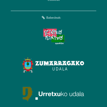
Babesleak: