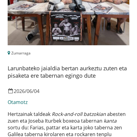
Zumarraga
Larunbateko jaialdia bertan aurkeztu zuten eta
pisaketa ere tabernan egingo dute
2026
/
06
/
04
Otamotz
Hertzainak taldeak
Rock-and-roll batzokian
abesten
zuen eta Joseba Iturbek boxeoa tabernan
kanta
sortu du: Farias, pattar eta karta joko taberna zen
Galilea taberna kirolaren eta rockaren tenplu