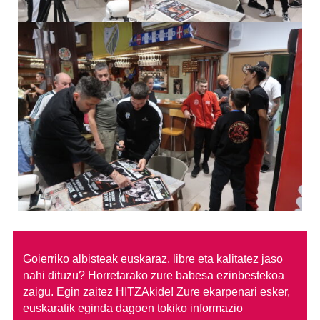
Goierriko albisteak euskaraz, libre eta kalitatez jaso
nahi dituzu?
Horretarako zure babesa ezinbestekoa
zaigu. Egin zaitez HITZAkide!
Zure ekarpenari esker,
euskaratik eginda dagoen tokiko informazio