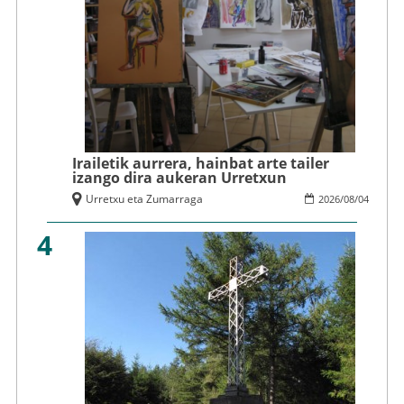
Irailetik aurrera, hainbat arte tailer
izango dira aukeran Urretxun
Urretxu eta Zumarraga
2026
/
08
/
04
4