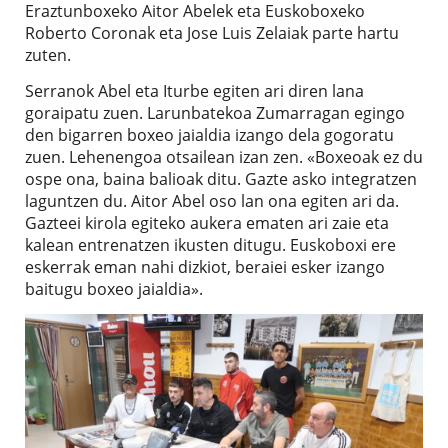
Eraztunboxeko Aitor Abelek eta Euskoboxeko
Roberto Coronak eta Jose Luis Zelaiak parte hartu
zuten.
Serranok Abel eta Iturbe egiten ari diren lana
goraipatu zuen. Larunbatekoa Zumarragan egingo
den bigarren boxeo jaialdia izango dela gogoratu
zuen. Lehenengoa otsailean izan zen. «Boxeoak ez du
ospe ona, baina balioak ditu. Gazte asko integratzen
laguntzen du. Aitor Abel oso lan ona egiten ari da.
Gazteei kirola egiteko aukera ematen ari zaie eta
kalean entrenatzen ikusten ditugu. Euskoboxi ere
eskerrak eman nahi dizkiot, beraiei esker izango
baitugu boxeo jaialdia».