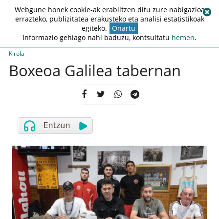
Webgune honek cookie-ak erabiltzen ditu zure nabigazioa
errazteko, publizitatea erakusteko eta analisi estatistikoak
egiteko.
Onartu
Informazio gehiago nahi baduzu, kontsultatu
hemen
.
Kirola
Boxeoa Galilea tabernan