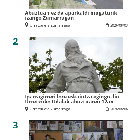
Abuztuan ez da aparkaldi mugaturik
izango Zumarragan
Urretxu eta Zumarraga
2026
/
08
/
03
2
Iparragirreri lore eskaintza egingo dio
Urretxuko Udalak abuztuaren 12an
Urretxu eta Zumarraga
2026
/
08
/
06
3