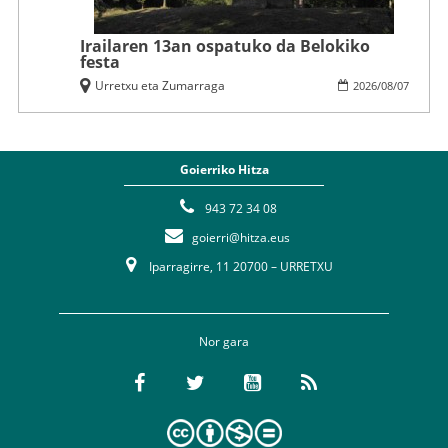
Irailaren 13an ospatuko da Belokiko
festa
Urretxu eta Zumarraga
2026
/
08
/
07
Goierriko Hitza
943 72 34 08
goierri@hitza.eus
Iparragirre, 11 20700 – URRETXU
Nor gara