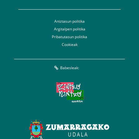
Aniztasun politika
Argitalpen politika
Pribatutasun politika
Cookieak
Babesleak: