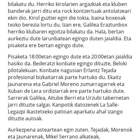
bilakatu du. Herriko kirolarien argazkiak eta kluben
banderak jarri ditu eta rock kontzertuak antolatzeari
ekin dio. Kirol guztiei egin die tokia, baina boxeoak
txoko berezia lortu du. Izan ere, Galilea Eraztunbox
herriko klubaren egoitza bilakatu da. Hala, bertan
aurkeztu dute larunbatean egingo duten jaialdia. Eta
pisaketa ere bertan egingo dute.
Pisaketa 18:00etan egingo dute eta 20:00etan jaialdia
hasiko da. Bederatzi konbate egingo dituzte, Beloki
pilotalekuan. Konbate nagusian Erlantz Tejada
profesional bizkaitarrak parte hartuko du. Ekaitz
Jaunarena eta Gabriel Moreno zumarragarrek eta
Xuban de Lera ordiziarrak ere parte hartuko dute.
Sarrerak Galilea, Aitube Berri eta Urzubi tabernetan
jarri dituzte salgai. Kanpotik datozenek La Salle-
Legazpi ikastetxeko patioan aparkatu ahal izango
dituzte autoak.
Aurkezpena asteartean egin zuten. Tejadak, Morenok
eta Jaunarenak, Mikel Serrano alkateak,