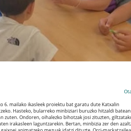
Ot
6. mailako ikasleek proiektu bat garatu dute Katxalin
tzeko. Hasteko, bularreko minbiziari buruzko hitzaldi batean
n zuten. Ondoren, oihalezko bihotzak josi zituzten, giltzata
zuten irakasleen laguntzarekin. Bertan, minbizia zer den azal
, gaixoei animatzeko mezuak idatzi dituzte. Orri-markatzaile