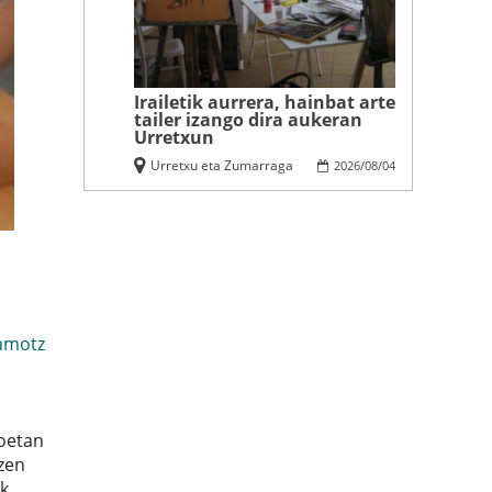
Irailetik aurrera, hainbat arte
tailer izango dira aukeran
Urretxun
Urretxu eta Zumarraga
2026
/
08
/
04
amotz
koetan
tzen
ak