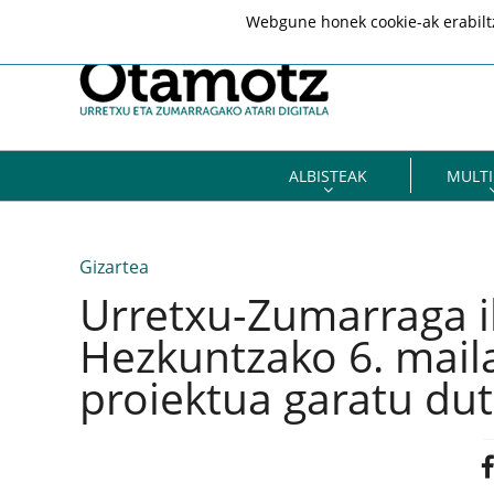
Webgune honek cookie-ak erabiltze
ALBISTEAK
MULTI
Gizartea
Urretxu-Zumarraga i
Hezkuntzako 6. maila
proiektua garatu dut