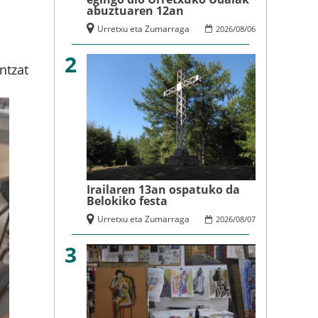
abuztuaren 12an
Urretxu eta Zumarraga
2026
/
08
/
06
2
ntzat
Irailaren 13an ospatuko da
Belokiko festa
Urretxu eta Zumarraga
2026
/
08
/
07
3