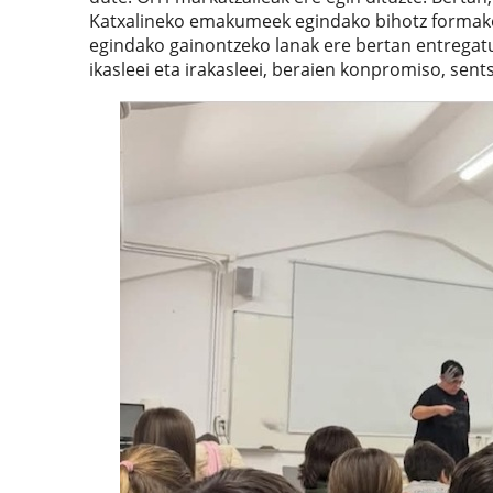
Katxalineko emakumeek egindako bihotz formako 
egindako gainontzeko lanak ere bertan entregatu 
ikasleei eta irakasleei, beraien konpromiso, sents