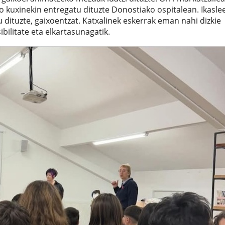
kuxinekin entregatu dituzte Donostiako ospitalean. Ikasle
dituzte, gaixoentzat. Katxalinek eskerrak eman nahi dizkie
ibilitate eta elkartasunagatik.