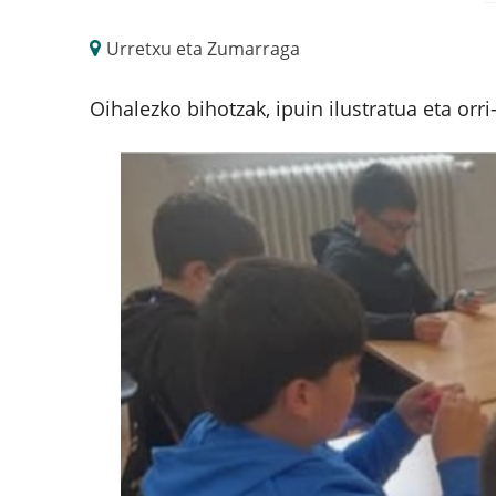
Urretxu eta Zumarraga
Oihalezko bihotzak, ipuin ilustratua eta orr