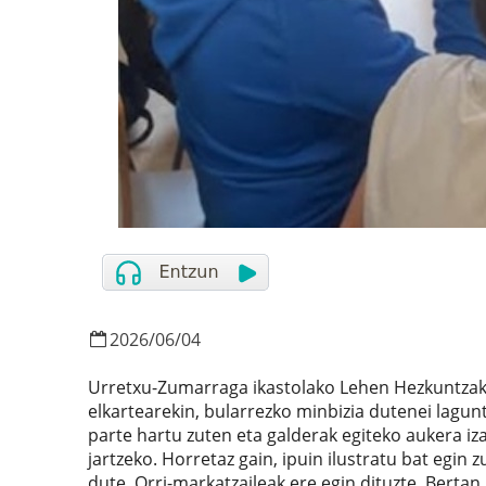
2026
/
06
/
04
Urretxu-Zumarraga ikastolako Lehen Hezkuntzako 
elkartearekin, bularrezko minbizia dutenei lagun
parte hartu zuten eta galderak egiteko aukera iza
jartzeko. Horretaz gain, ipuin ilustratu bat egin 
dute. Orri-markatzaileak ere egin dituzte. Bertan