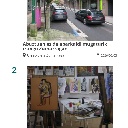
Abuztuan ez da aparkaldi mugaturik
izango Zumarragan
Urretxu eta Zumarraga
2026
/
08
/
03
2