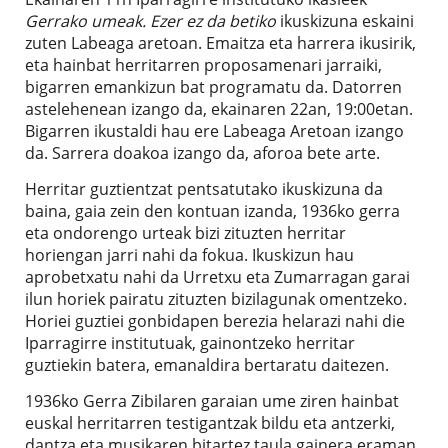
Gerrako umeak. Ezer ez da betiko
ikuskizuna eskaini
zuten Labeaga aretoan. Emaitza eta harrera ikusirik,
eta hainbat herritarren proposamenari jarraiki,
bigarren emankizun bat programatu da. Datorren
astelehenean izango da, ekainaren 22an, 19:00etan.
Bigarren ikustaldi hau ere Labeaga Aretoan izango
da. Sarrera doakoa izango da, aforoa bete arte.
Herritar guztientzat pentsatutako ikuskizuna da
baina, gaia zein den kontuan izanda, 1936ko gerra
eta ondorengo urteak bizi zituzten herritar
horiengan jarri nahi da fokua. Ikuskizun hau
aprobetxatu nahi da Urretxu eta Zumarragan garai
ilun horiek pairatu zituzten bizilagunak omentzeko.
Horiei guztiei gonbidapen berezia helarazi nahi die
Iparragirre institutuak, gainontzeko herritar
guztiekin batera, emanaldira bertaratu daitezen.
1936ko Gerra Zibilaren garaian ume ziren hainbat
euskal herritarren testigantzak bildu eta antzerki,
dantza eta musikaren bitartez taula gainera eraman