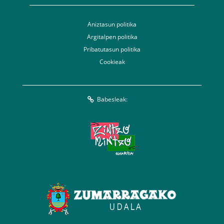
Aniztasun politika
Argitalpen politika
Pribatutasun politika
Cookieak
Babesleak: