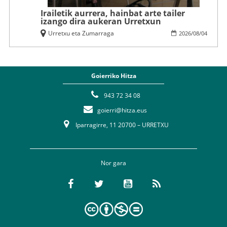
Irailetik aurrera, hainbat arte tailer
izango dira aukeran Urretxun
Urretxu eta Zumarraga
2026
/
08
/
04
Goierriko Hitza
943 72 34 08
goierri@hitza.eus
Iparragirre, 11 20700 – URRETXU
Nor gara