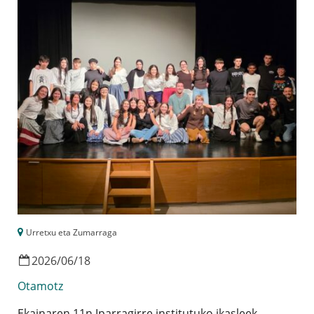
Urretxu eta Zumarraga
2026
/
06
/
18
Otamotz
Ekainaren 11n Iparragirre institutuko ikasleek