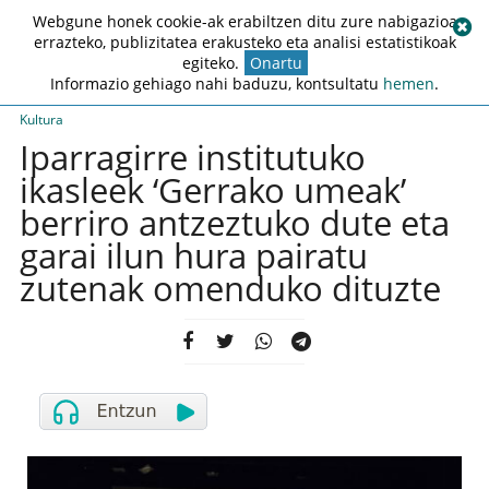
Webgune honek cookie-ak erabiltzen ditu zure nabigazioa
errazteko, publizitatea erakusteko eta analisi estatistikoak
egiteko.
Onartu
Informazio gehiago nahi baduzu, kontsultatu
hemen
.
Kultura
Iparragirre institutuko
ikasleek ‘Gerrako umeak’
berriro antzeztuko dute eta
garai ilun hura pairatu
zutenak omenduko dituzte