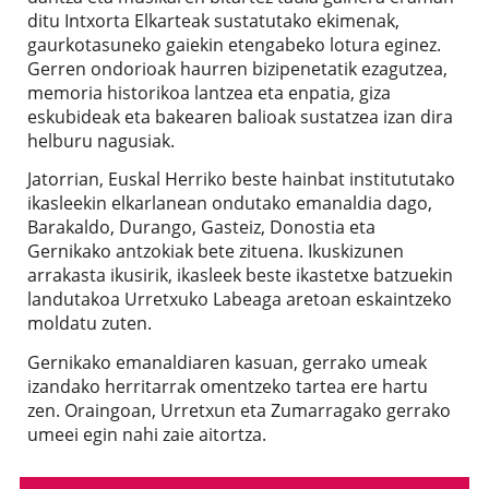
ditu Intxorta Elkarteak sustatutako ekimenak,
gaurkotasuneko gaiekin etengabeko lotura eginez.
Gerren ondorioak haurren bizipenetatik ezagutzea,
memoria historikoa lantzea eta enpatia, giza
eskubideak eta bakearen balioak sustatzea izan dira
helburu nagusiak.
Jatorrian, Euskal Herriko beste hainbat institututako
ikasleekin elkarlanean ondutako emanaldia dago,
Barakaldo, Durango, Gasteiz, Donostia eta
Gernikako antzokiak bete zituena. Ikuskizunen
arrakasta ikusirik, ikasleek beste ikastetxe batzuekin
landutakoa Urretxuko Labeaga aretoan eskaintzeko
moldatu zuten.
Gernikako emanaldiaren kasuan, gerrako umeak
izandako herritarrak omentzeko tartea ere hartu
zen. Oraingoan, Urretxun eta Zumarragako gerrako
umeei egin nahi zaie aitortza.