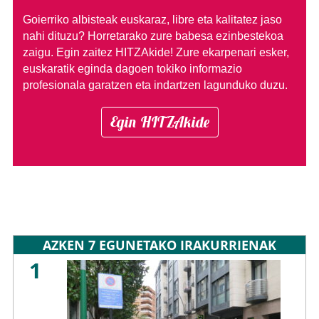
Goierriko albisteak euskaraz, libre eta kalitatez jaso
nahi dituzu?
Horretarako zure babesa ezinbestekoa
zaigu. Egin zaitez HITZAkide!
Zure ekarpenari esker,
euskaratik eginda dagoen tokiko informazio
profesionala garatzen eta indartzen lagunduko duzu.
Egin HITZAkide
AZKEN 7 EGUNETAKO IRAKURRIENAK
1