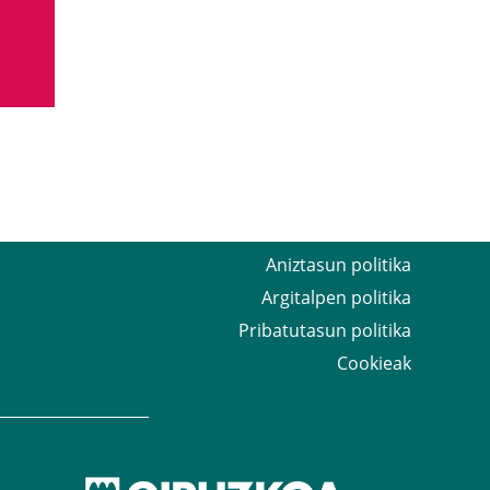
Aniztasun politika
Argitalpen politika
Pribatutasun politika
Cookieak