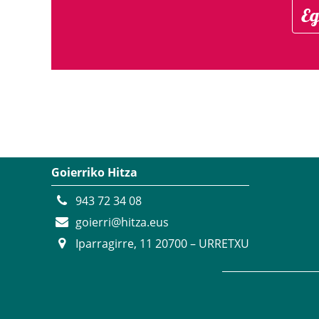
Eg
Goierriko Hitza
943 72 34 08
goierri@hitza.eus
Iparragirre, 11 20700 – URRETXU