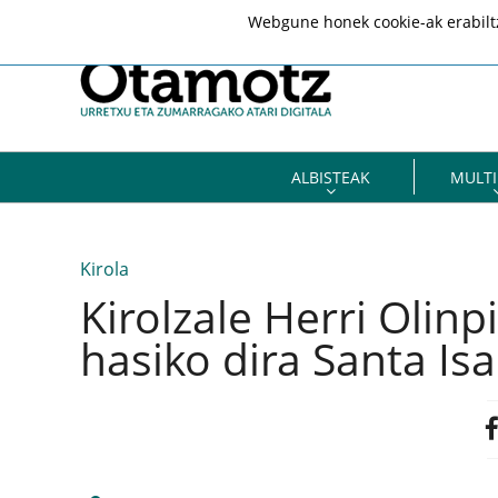
Webgune honek cookie-ak erabiltze
ALBISTEAK
MULTI
Kirola
Kirolzale Herri Olin
hasiko dira Santa Isa