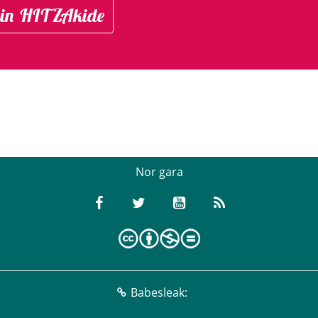
in HITZAkide
Nor gara
Babesleak: