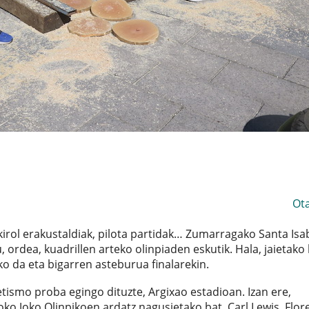
Ot
i kirol erakustaldiak, pilota partidak… Zumarragako Santa Isa
, ordea, kuadrillen arteko olinpiaden eskutik. Hala, jaietako
o da eta bigarren asteburua finalarekin.
etismo proba egingo dituzte, Argixao estadioan. Izan ere,
ko Joko Olinpikoen ardatz nagusietako bat. Carl Lewis, Flor