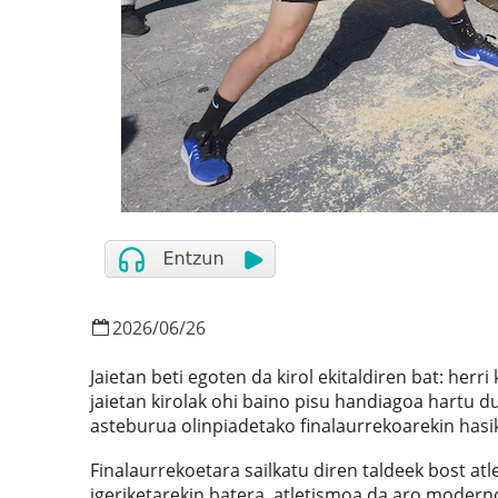
2026
/
06
/
26
Jaietan beti egoten da kirol ekitaldiren bat: herr
jaietan kirolak ohi baino pisu handiagoa hartu du
asteburua olinpiadetako finalaurrekoarekin hasik
Finalaurrekoetara sailkatu diren taldeek bost atl
igeriketarekin batera, atletismoa da aro moderno