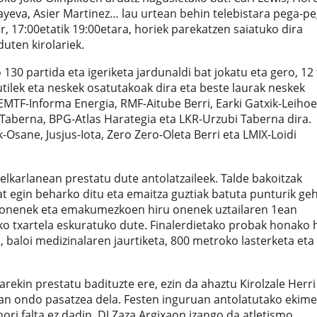
inbayeva, Asier Martinez… lau urtean behin telebistara pega-p
ar, 17:00etatik 19:00etara, horiek parekatzen saiatuko dira
duten kirolariek.
o 130 partida eta igeriketa jardunaldi bat jokatu eta gero, 12
mutilek eta neskek osatutakoak dira eta beste laurak neskek
TF-Informa Energia, RMF-Aitube Berri, Earki Gatxik-Leihoe
Taberna, BPG-Atlas Harategia eta LKR-Urzubi Taberna dira.
sane, Jusjus-Iota, Zero Zero-Oleta Berri eta LMIX-Loidi
elkarlanean prestatu dute antolatzaileek. Talde bakoitzak
t egin beharko ditu eta emaitza guztiak batuta punturik ge
e onenek eta emakumezkoen hiru onenek uztailaren 1ean
ko txartela eskuratuko dute. Finalerdietako probak honako
a, baloi medizinalaren jaurtiketa, 800 metroko lasterketa eta
rekin prestatu badituzte ere, ezin da ahaztu Kirolzale Herri
an ondo pasatzea dela. Festen inguruan antolatutako ekim
 hori falta ez dadin, DJ Zaza Argixaon izango da atletismo