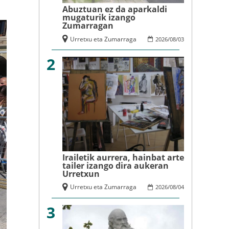
Abuztuan ez da aparkaldi
mugaturik izango
Zumarragan
Urretxu eta Zumarraga
2026
/
08
/
03
2
Irailetik aurrera, hainbat arte
tailer izango dira aukeran
Urretxun
Urretxu eta Zumarraga
2026
/
08
/
04
3