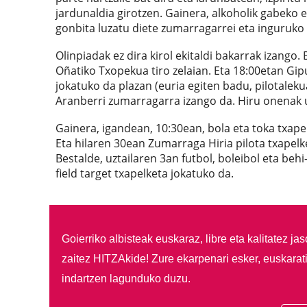
jardunaldia girotzen. Gainera, alkoholik gabeko e
gonbita luzatu diete zumarragarrei eta inguruko 
Olinpiadak ez dira kirol ekitaldi bakarrak izango
Oñatiko Txopekua tiro zelaian. Eta 18:00etan Gi
jokatuko da plazan (euria egiten badu, pilotaleku
Aranberri zumarragarra izango da. Hiru onenak uz
Gainera, igandean, 10:30ean, bola eta toka txapel
Eta hilaren 30ean Zumarraga Hiria pilota txapelke
Bestalde, uztailaren 3an futbol, boleibol eta behi
field target txapelketa jokatuko da.
Goierriko albisteak euskaraz, libre eta kalitatez ja
zaitez HITZAkide!
Zure ekarpenari esker, euskarat
indartzen lagunduko duzu.