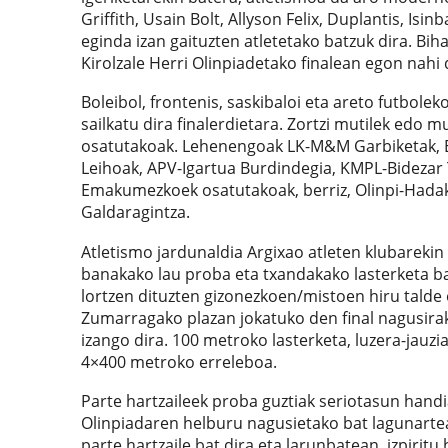
Griffith, Usain Bolt, Allyson Felix, Duplantis, Is
eginda izan gaituzten atletetako batzuk dira. Bih
Kirolzale Herri Olinpiadetako finalean egon nahi 
Boleibol, frontenis, saskibaloi eta areto futbolek
sailkatu dira finalerdietara. Zortzi mutilek edo 
osatutakoak. Lehenengoak LK-M&M Garbiketak, EM
Leihoak, APV-Igartua Burdindegia, KMPL-Bidezar 
Emakumezkoek osatutakoak, berriz, Olinpi-Hadak-O
Galdaragintza.
Atletismo jardunaldia Argixao atleten klubarekin 
banakako lau proba eta txandakako lasterketa ba
lortzen dituzten gizonezkoen/mistoen hiru tald
Zumarragako plazan jokatuko den final nagusira
izango dira. 100 metroko lasterketa, luzera-jauzi
4×400 metroko erreleboa.
Parte hartzaileek proba guztiak seriotasun handia
Olinpiadaren helburu nagusietako bat lagunarte
parte hartzaile bat dira eta larunbatean, izpiritu