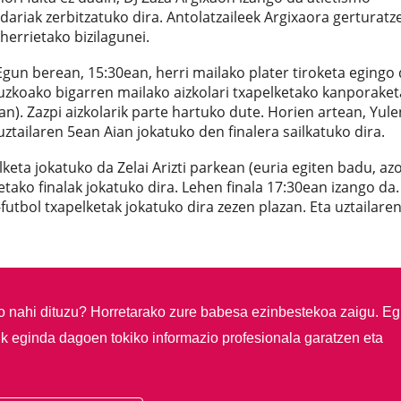
dariak zerbitzatuko dira. Antolatzaileek Argixaora gerturatz
herrietako bizilagunei.
. Egun berean, 15:30ean, herri mailako plater tiroketa egingo
puzkoako bigarren mailako aizkolari txapelketako kanporaket
an). Zazpi aizkolarik parte hartuko dute. Horien artean, Yule
tailaren 5ean Aian jokatuko den finalera sailkatuko dira.
keta jokatuko da Zelai Arizti parkean (euria egiten badu, az
tako finalak jokatuko dira. Lehen finala 17:30ean izango da.
-futbol txapelketak jokatuko dira zezen plazan. Eta uztailare
so nahi dituzu?
Horretarako zure babesa ezinbestekoa zaigu. Eg
ik eginda dagoen tokiko informazio profesionala garatzen eta