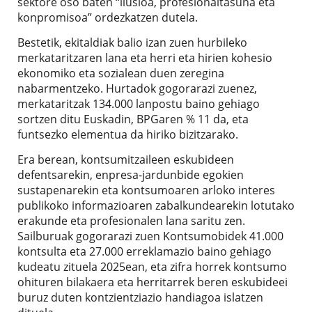
sektore oso baten “ilusioa, profesionaltasuna eta
konpromisoa” ordezkatzen dutela.
Bestetik, ekitaldiak balio izan zuen hurbileko
merkataritzaren lana eta herri eta hirien kohesio
ekonomiko eta sozialean duen zeregina
nabarmentzeko. Hurtadok gogorarazi zuenez,
merkataritzak 134.000 lanpostu baino gehiago
sortzen ditu Euskadin, BPGaren % 11 da, eta
funtsezko elementua da hiriko bizitzarako.
Era berean, kontsumitzaileen eskubideen
defentsarekin, enpresa-jardunbide egokien
sustapenarekin eta kontsumoaren arloko interes
publikoko informazioaren zabalkundearekin lotutako
erakunde eta profesionalen lana saritu zen.
Sailburuak gogorarazi zuen Kontsumobidek 41.000
kontsulta eta 27.000 erreklamazio baino gehiago
kudeatu zituela 2025ean, eta zifra horrek kontsumo
ohituren bilakaera eta herritarrek beren eskubideei
buruz duten kontzientziazio handiagoa islatzen