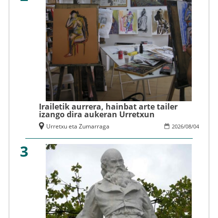
Irailetik aurrera, hainbat arte tailer
izango dira aukeran Urretxun
Urretxu eta Zumarraga
2026
/
08
/
04
3