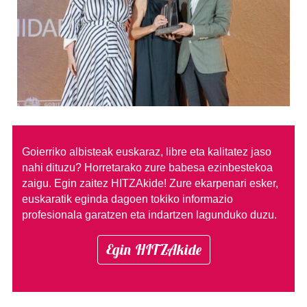
Goierriko albisteak euskaraz, libre eta kalitatez jaso
nahi dituzu?
Horretarako zure babesa ezinbestekoa
zaigu. Egin zaitez HITZAkide!
Zure ekarpenari esker,
euskaratik eginda dagoen tokiko informazio
profesionala garatzen eta indartzen lagunduko duzu.
Egin HITZAkide