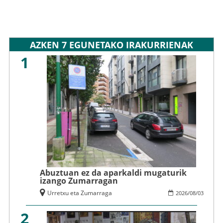
AZKEN 7 EGUNETAKO IRAKURRIENAK
1
Abuztuan ez da aparkaldi mugaturik
izango Zumarragan
Urretxu eta Zumarraga
2026
/
08
/
03
2