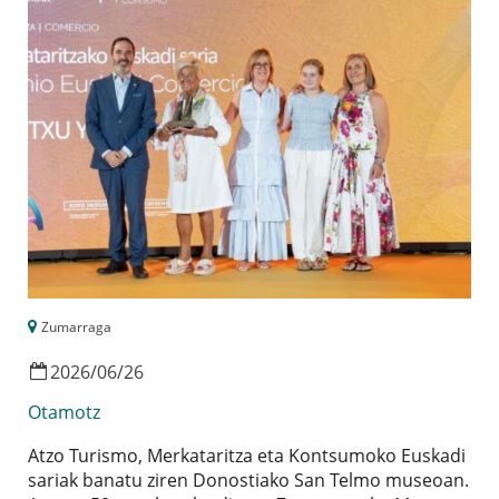
Zumarraga
2026
/
06
/
26
Otamotz
Atzo Turismo, Merkataritza eta Kontsumoko Euskadi
sariak banatu ziren Donostiako San Telmo museoan.