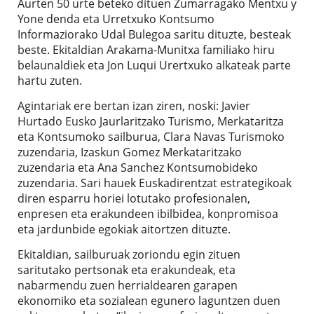
Aurten 50 urte beteko dituen Zumarragako Mentxu y
Yone denda eta Urretxuko Kontsumo
Informaziorako Udal Bulegoa saritu dituzte, besteak
beste. Ekitaldian Arakama-Munitxa familiako hiru
belaunaldiek eta Jon Luqui Urertxuko alkateak parte
hartu zuten.
Agintariak ere bertan izan ziren, noski: Javier
Hurtado Eusko Jaurlaritzako Turismo, Merkataritza
eta Kontsumoko sailburua, Clara Navas Turismoko
zuzendaria, Izaskun Gomez Merkataritzako
zuzendaria eta Ana Sanchez Kontsumobideko
zuzendaria. Sari hauek Euskadirentzat estrategikoak
diren esparru horiei lotutako profesionalen,
enpresen eta erakundeen ibilbidea, konpromisoa
eta jardunbide egokiak aitortzen dituzte.
Ekitaldian, sailburuak zoriondu egin zituen
saritutako pertsonak eta erakundeak, eta
nabarmendu zuen herrialdearen garapen
ekonomiko eta sozialean egunero laguntzen duen