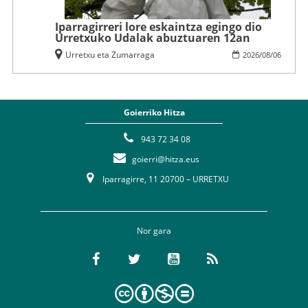
Iparragirreri lore eskaintza egingo dio
Urretxuko Udalak abuztuaren 12an
Urretxu eta Zumarraga
2026
/
08
/
06
Goierriko Hitza
943 72 34 08
goierri@hitza.eus
Iparragirre, 11 20700 – URRETXU
Nor gara