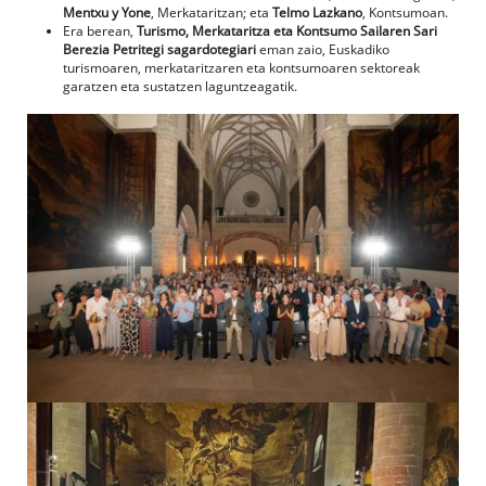
Mentxu y Yone
, Merkataritzan; eta
Telmo Lazkano
, Kontsumoan.
Era berean,
Turismo, Merkataritza eta Kontsumo Sailaren Sari
Berezia
Petritegi sagardotegiari
eman zaio, Euskadiko
turismoaren, merkataritzaren eta kontsumoaren sektoreak
garatzen eta sustatzen laguntzeagatik.