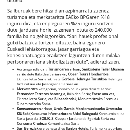
dituela.
Sailburuak bere hitzaldian azpimarratu zuenez,
turismoa eta merkataritza EAEko BPGaren %18
inguru dira, eta enpleguaren %25 inguru sortzen
dute, jarduera horiei zuzenean lotutako 240.000
familia baino gehiagorekin. “Sari hauek profesional
gutxi batzuk aitortzen dituzte, baina egunero
Euskadi lehiakorragoa, jasangarriagoa eta
kohesionatuagoa eraikitzen laguntzen duten milaka
pertsonaren lana sinbolizatzen dute”, adierazi zuen.
Aurtengo edizioan,
Turismoaren
arloan,
Santxotena Tailer Museoa
saritu dute Ibilbidea Sariarekin,
Ocean Tours Hondarribia
Ekintzailetza Sariarekin eta
Gorbeia Helmuga Turistikoa
Helmuga
Arduratsua eta Jasangarria Sariarekin.
Merkataritza
kategorian, honako hauek jaso dituzte sariak:
Fernandez Terreros harategia
, Ibilbidea Saria;
Erase una vez
,
Ekintzailetza Saria; eta
Bilbaodendak
, Merkataritzako Eremuak
Dinamizatzeko Saria.
Kontsumoaren
arloan,
Urola Garaia Mankomunitateko Urretxuko
KIUBak (Kontsumo Informaziorako Udal Bulegoak)
Kontsumitzailea
Saria jaso du,
SOILIK, S. Coop.
ek Jardunbide Egokiak Saria eta
Consuma Crudeza
Komunikazioa Saria.
Sari Bereziak
ere banatu dira:
Ilunion Hotels
, Turismo kategorian;