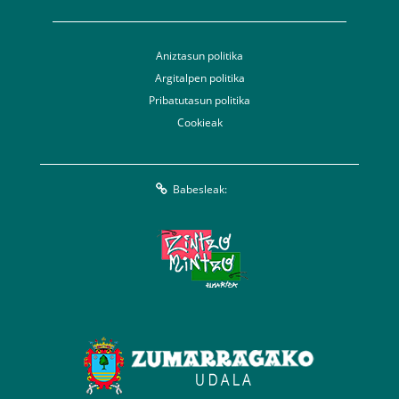
Aniztasun politika
Argitalpen politika
Pribatutasun politika
Cookieak
Babesleak: