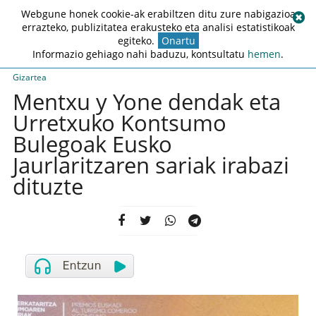
Webgune honek cookie-ak erabiltzen ditu zure nabigazioa
errazteko, publizitatea erakusteko eta analisi estatistikoak
egiteko.
Onartu
Informazio gehiago nahi baduzu, kontsultatu
hemen
.
Gizartea
Mentxu y Yone dendak eta
Urretxuko Kontsumo
Bulegoak Eusko
Jaurlaritzaren sariak irabazi
dituzte