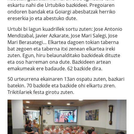
eskartu nahi die Urtubiko bazkideei. Pregoiaren
ondoren bandak eta Goiargi abesbatzak herriko
ereserkia jo eta abestuko dute.
Urtubi bi lagun kuadrillek sortu zuten: Jose Antonio
Mendizabal, Javier Azkarate, Jose Mari Salegi, Jose
Mari Berasategi… Elkartea dagoen tokian taberna
bat zegoen eta taberna itxi zenean elkartea ireki
zuten. Egun, hiru belaunalditako bazkideak dituzte
eta oso harreman ona dute. Bazkideen artean
emakumeak ere badaude. 62 bazkide dira.
50 urteurrena ekainaren 13an ospatu zuten, bazkari
batekin. 70 bazkide eta bazkide ohi elkartu ziren.
Trikitilariek festa girotu zuten.