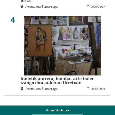
festa
Urretxu eta Zumarraga
2026
/
08
/
07
4
Irailetik aurrera, hainbat arte tailer
izango dira aukeran Urretxun
Urretxu eta Zumarraga
2026
/
08
/
04
Goierriko Hitza