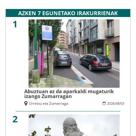
AZKEN 7 EGUNETAKO IRAKURRIENAK
1
Abuztuan ez da aparkaldi mugaturik
izango Zumarragan
Urretxu eta Zumarraga
2026
/
08
/
03
2