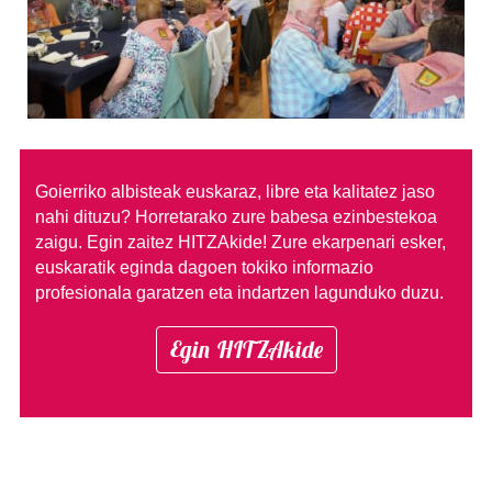
Goierriko albisteak euskaraz, libre eta kalitatez jaso
nahi dituzu?
Horretarako zure babesa ezinbestekoa
zaigu. Egin zaitez HITZAkide!
Zure ekarpenari esker,
euskaratik eginda dagoen tokiko informazio
profesionala garatzen eta indartzen lagunduko duzu.
Egin HITZAkide