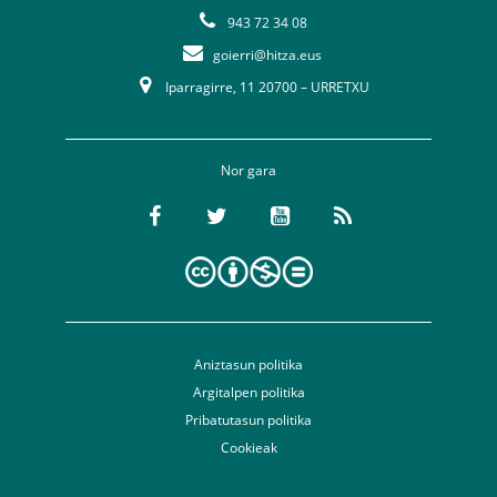
943 72 34 08
goierri@hitza.eus
Iparragirre, 11 20700 – URRETXU
Nor gara
Aniztasun politika
Argitalpen politika
Pribatutasun politika
Cookieak