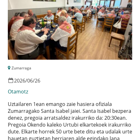
Zumarraga
2026
/
06
/
26
Otamotz
Uztailaren 1ean emango zaie hasiera ofiziala
Zumarragako Santa Isabel jaiei. Santa Isabel bezpera
denez, pregoia arratsaldez irakurriko da: 20:30ean.
Pregoia Okendo kaleko Urtubi elkartekoek irakurriko
dute. Elkarte horrek 50 urte bete ditu eta udalak urte
hauetan guztietan herriaren alde egindako lana