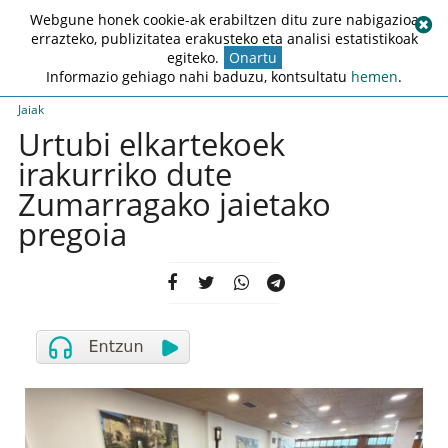
Webgune honek cookie-ak erabiltzen ditu zure nabigazioa
errazteko, publizitatea erakusteko eta analisi estatistikoak
egiteko.
Onartu
Informazio gehiago nahi baduzu, kontsultatu
hemen
.
Jaiak
Urtubi elkartekoek
irakurriko dute
Zumarragako jaietako
pregoia