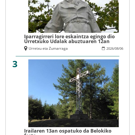
Iparragirreri lore eskaintza egingo dio
Urretxuko Udalak abuztuaren 12an
Urretxu eta Zumarraga
2026
/
08
/
06
3
Irailaren 13an ospatuko da Belokiko