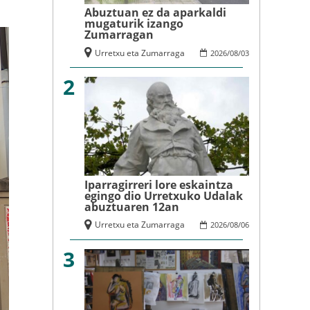
Abuztuan ez da aparkaldi
mugaturik izango
Zumarragan
Urretxu eta Zumarraga
2026
/
08
/
03
2
Iparragirreri lore eskaintza
egingo dio Urretxuko Udalak
abuztuaren 12an
Urretxu eta Zumarraga
2026
/
08
/
06
3