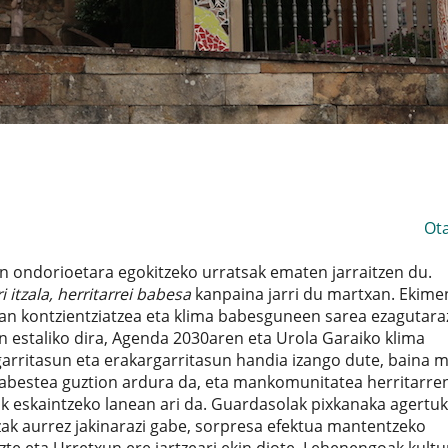
Ot
 ondorioetara egokitzeko urratsak ematen jarraitzen du.
 itzala, herritarrei babesa
kanpaina jarri du martxan. Ekime
an kontzientziatzea eta klima babesguneen sarea ezagutara
n estaliko dira, Agenda 2030aren eta Urola Garaiko klima
sgarritasun eta erakargarritasun handia izango dute, baina 
babestea guztion ardura da, eta mankomunitatea herritarre
k eskaintzeko lanean ari da. Guardasolak pixkanaka agertu
zak aurrez jakinarazi gabe, sorpresa efektua mantentzeko
te eta Urretxun ere jartzeari ekin diote. Lehenengoak kultu