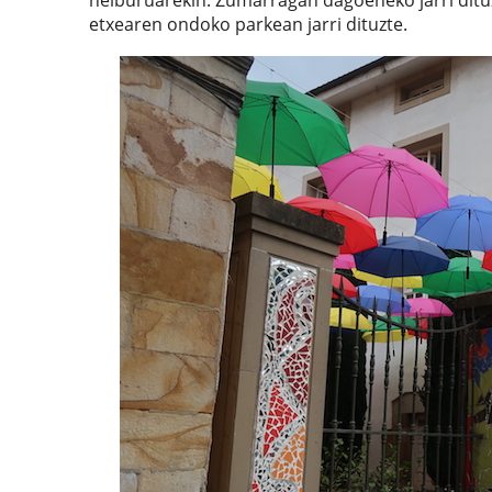
etxearen ondoko parkean jarri dituzte.