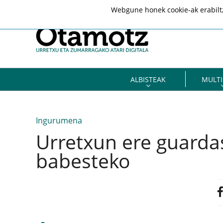
Webgune honek cookie-ak erabiltze
ALBISTEAK
MULTI
Ingurumena
Urretxun ere guardaso
babesteko