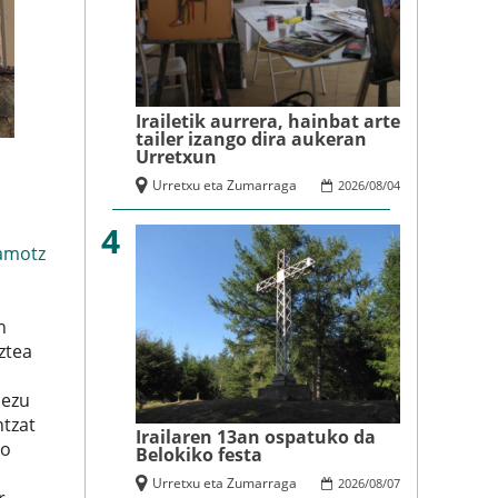
Irailetik aurrera, hainbat arte
tailer izango dira aukeran
Urretxun
Urretxu eta Zumarraga
2026
/
08
/
04
4
amotz
n
ztea
mezu
ntzat
Irailaren 13an ospatuko da
ko
Belokiko festa
Urretxu eta Zumarraga
2026
/
08
/
07
r