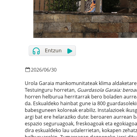
2026
/
06
/
30
Urola Garaia mankomunitateak klima aldaketaren
Testuinguru horretan,
Guardasola Garaia: beroari
horren helburua herritarrak bero boladen aurre
da. Eskualdeko hainbat gune ia 800 guardasoleki
babesguneen koloreak erabiliz. Instalazioek iku
argi bat ere helaraziko dute: beroaren aurrean 
espazio seguruagoak, freskoagoak eta egokiagoa
dira eskualdeko lau udalerrietan, kokapen zehat
helburuarekin. Zumarragan dagoeneko jarri dituz