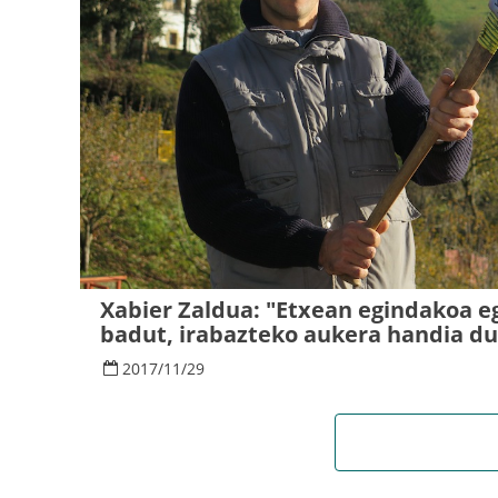
Xabier Zaldua: "Etxean egindakoa e
badut, irabazteko aukera handia du
2017
/
11
/
29