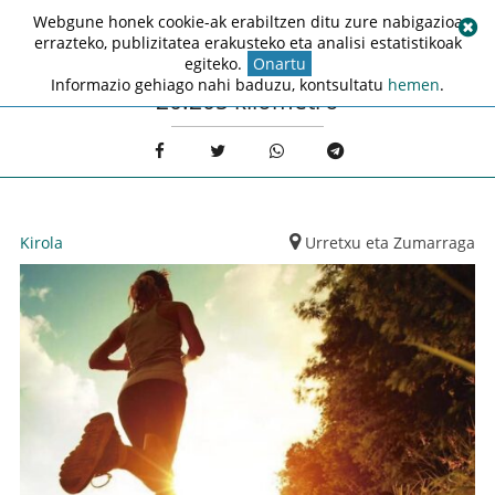
Webgune honek cookie-ak erabiltzen ditu zure nabigazioa
errazteko, publizitatea erakusteko eta analisi estatistikoak
egiteko.
Onartu
Informazio gehiago nahi baduzu, kontsultatu
hemen
.
20.205 kilometro
Kirola
Urretxu eta Zumarraga