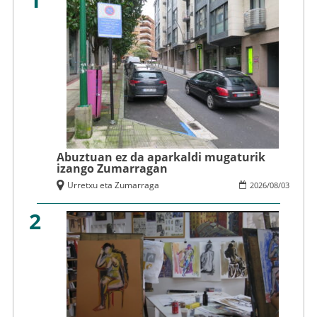
Abuztuan ez da aparkaldi mugaturik
izango Zumarragan
Urretxu eta Zumarraga
2026
/
08
/
03
2