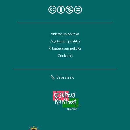
Aniztasun politika
Argitalpen politika
Pribatutasun politika
Cookieak
Babesleak: