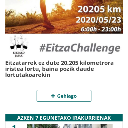
Eitzatarrek ez dute 20.205 kilometrora
iristea lortu, baina pozik daude
lortutakoarekin
Gehiago
AZKEN 7 EGUNETAKO IRAKURRIENAK
1