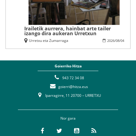
Irailetik aurrera, hainbat arte tailer
izango dira aukeran Urretxun
Urretxu eta Zumarraga
2026
/
08
/
04
Goierriko Hitza
943 72 34 08
goierri@hitza.eus
Iparragirre, 11 20700 – URRETXU
Nor gara