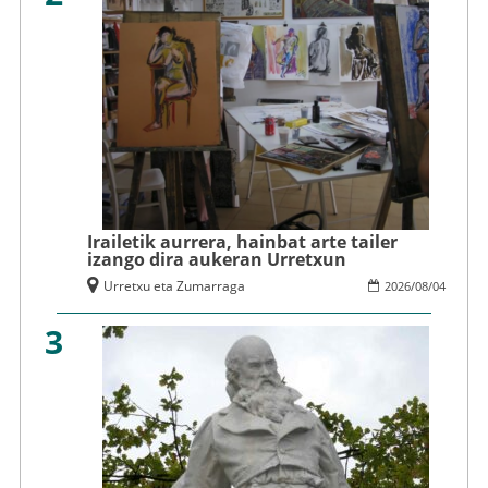
Irailetik aurrera, hainbat arte tailer
izango dira aukeran Urretxun
Urretxu eta Zumarraga
2026
/
08
/
04
3