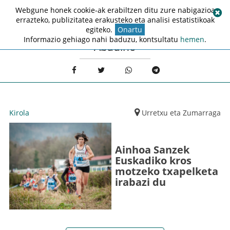
Webgune honek cookie-ak erabiltzen ditu zure nabigazioa
errazteko, publizitatea erakusteko eta analisi estatistikoak
egiteko.
Onartu
Informazio gehiago nahi baduzu, kontsultatu
hemen
.
Abadiño
Kirola
Urretxu eta Zumarraga
Ainhoa Sanzek
Euskadiko kros
motzeko txapelketa
irabazi du