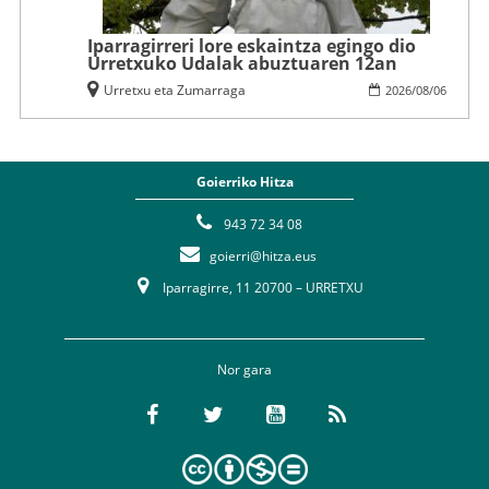
Iparragirreri lore eskaintza egingo dio
Urretxuko Udalak abuztuaren 12an
Urretxu eta Zumarraga
2026
/
08
/
06
Goierriko Hitza
943 72 34 08
goierri@hitza.eus
Iparragirre, 11 20700 – URRETXU
Nor gara