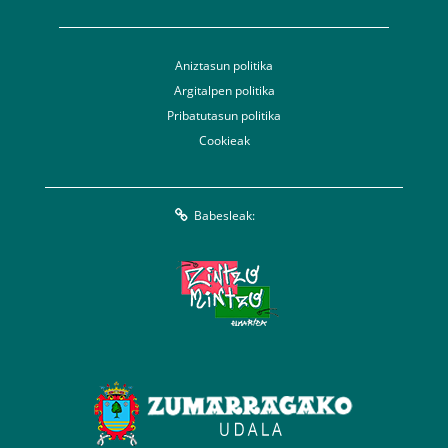
Aniztasun politika
Argitalpen politika
Pribatutasun politika
Cookieak
Babesleak: