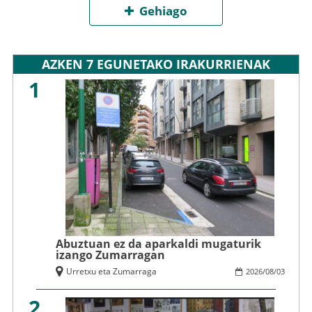
Gehiago
AZKEN 7 EGUNETAKO IRAKURRIENAK
1
Abuztuan ez da aparkaldi mugaturik
izango Zumarragan
Urretxu eta Zumarraga
2026
/
08
/
03
2