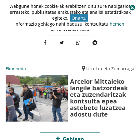
Webgune honek cookie-ak erabiltzen ditu zure nabigazioa
errazteko, publizitatea erakusteko eta analisi estatistikoak
egiteko.
Onartu
Informazio gehiago nahi baduzu, kontsultatu
hemen
.
aholkularitza
Ekonomia
Urretxu eta Zumarraga
Arcelor Mittaleko
langile batzordeak
eta zuzendaritzak
kontsulta epea
astebete luzatzea
adostu dute
Gehiago