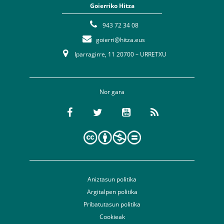
Goierriko Hitza
943 72 34 08
goierri@hitza.eus
Iparragirre, 11 20700 – URRETXU
Nor gara
Aniztasun politika
Argitalpen politika
Pribatutasun politika
Cookieak