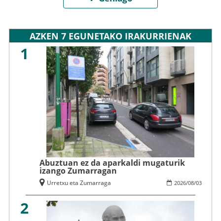
AZKEN 7 EGUNETAKO IRAKURRIENAK
1
Abuztuan ez da aparkaldi mugaturik
izango Zumarragan
Urretxu eta Zumarraga
2026
/
08
/
03
2