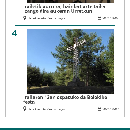
Irailetik aurrera, hainbat arte tailer
izango dira aukeran Urretxun
Urretxu eta Zumarraga
2026
/
08
/
04
4
Irailaren 13an ospatuko da Belokiko
festa
Urretxu eta Zumarraga
2026
/
08
/
07