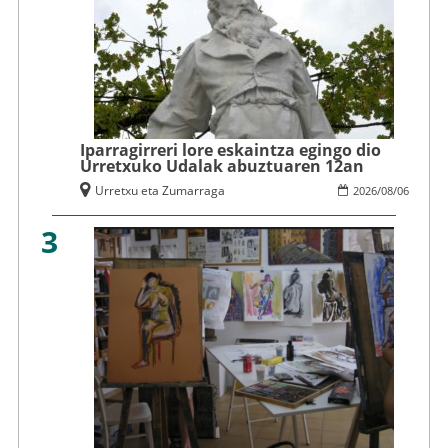
Iparragirreri lore eskaintza egingo dio
Urretxuko Udalak abuztuaren 12an
Urretxu eta Zumarraga
2026
/
08
/
06
3