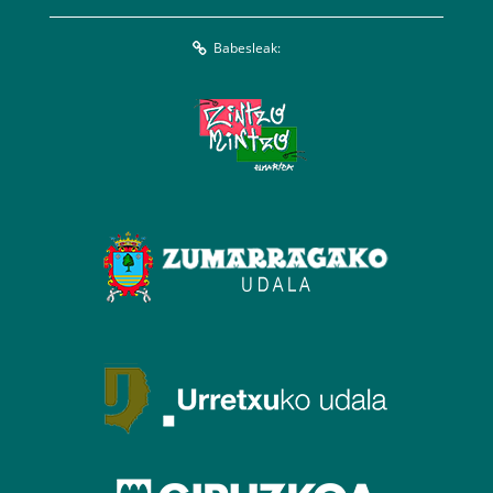
Babesleak: