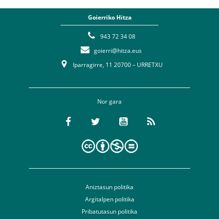
Goierriko Hitza
943 72 34 08
goierri@hitza.eus
Iparragirre, 11 20700 – URRETXU
Nor gara
Aniztasun politika
Argitalpen politika
Pribatutasun politika