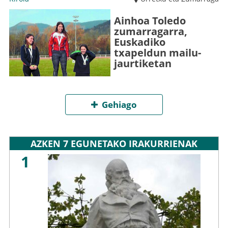
Ainhoa Toledo
zumarragarra,
Euskadiko
txapeldun mailu-
jaurtiketan
Gehiago
AZKEN 7 EGUNETAKO IRAKURRIENAK
1