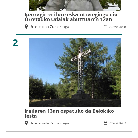
Iparragirreri lore eskaintza egingo dio
Urretxuko Udalak abuztuaren 12an
Urretxu eta Zumarraga
2026
/
08
/
06
2
Irailaren 13an ospatuko da Belokiko
festa
Urretxu eta Zumarraga
2026
/
08
/
07