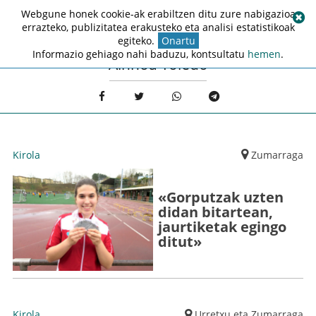
Webgune honek cookie-ak erabiltzen ditu zure nabigazioa
errazteko, publizitatea erakusteko eta analisi estatistikoak
egiteko.
Onartu
Informazio gehiago nahi baduzu, kontsultatu
hemen
.
Ainhoa Toledo
Kirola
Zumarraga
«Gorputzak uzten
didan bitartean,
jaurtiketak egingo
ditut»
Kirola
Urretxu eta Zumarraga